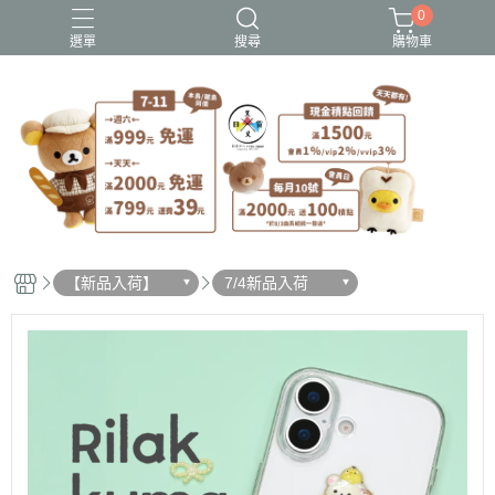
0
選單
搜尋
購物車
史努比歐拉夫
吉伊卡哇
憂傷馬戲團
拉拉熊
迪士尼-玩具總動員
【新品入荷】
7/4新品入荷