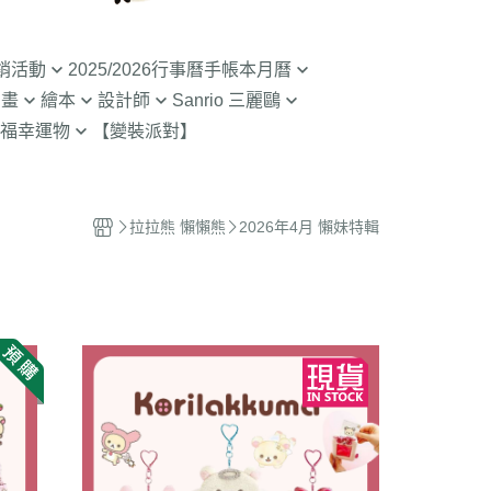
銷活動
2025/2026行事曆手帳本月曆
動畫
繪本
設計師
Sanrio 三麗鷗
入荷】特價至8/9截
清倉99元起! 2026行事曆手帳本
福幸運物
【變裝派對】
月曆
二
SOU SOU京都品牌
【Sanrio-凱蒂貓 Kitty】
山達摩
拉熊 買1送1
2.9折起!2025年行事曆手帳本月
限定
哇 專賣店限定
不二家 PEKO
【Sanrio-雙子星 KIKILALA】
曆
 糖果罐 空罐特價
哇
杯緣子 杯緣子女孩OL小姐
【Sanrio-庫洛米 美樂蒂
拉拉熊 懶懶熊
2026年4月 懶妹特輯
63元起出清 過期行事曆手帳本月
Melody】
The Bears School
宇宙人CRAFTHOLIC
曆
空罐特價199-售完
【Sanrio-蛋黃哥】
鼠
拉
【Sanrio-布丁狗 大耳狗 帕恰
Bears彩虹熊
狗】
魔女宅急便 神隱少
 米菲 米飛兔
【Sanrio-人魚漢頓 酷企鵝 大眼
.Brabapapa
蛙】
團
精靈 屁桃 醜比頭