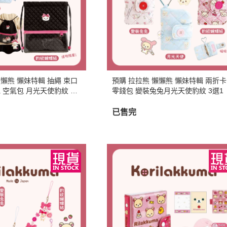
周邊】
月 天使偶像
【史迪奇 瑪麗貓 獅子王 101忠
芝麻街
DECOLE 檸檬季
嚕嚕米 
5/16新品入荷
草/四季
狗 小姐與流氓 小飛俠】
【iPhone 14Pro Max/Plus專用
月 生鮮超市
精靈寶可夢皮
DECOLE 賞月派對
mofu
5/9新品入荷
/美妝雜
保護殼周邊】
瑪莉歐
DECOLE 豐收秋季
兔丸 U
5/2新品入荷
【iPhone 14Pro/14專用保護殼
鬼滅之刃
Mister Donut 甜甜圈
DECOLE 貓咪寫真
確幸日常
周邊】
PUI PUI 天
DECOLE 小春茶屋
【iPhone 13專用保護殼周邊】
懶懶熊 懶妹特輯 抽繩 束口
預購 拉拉熊 懶懶熊 懶妹特輯 兩折
2月 變裝龍年
哥吉拉
 空氣包 月光天使豹紋 2
零錢包 變裝兔兔月光天使豹紋 3選1
DECOLE 雨天漫步
變裝招財
【iPhone 12/12pro專用保護殼周
1月 草莓蛋糕聖誕節
DECOLE 端午節
邊】
已售完
1月 寶寶幼兒園
誕派對/
DECOLE 風神雷神貓
【AirPods 1/2/3/4/PRO1/PRO2
0月 療癒國度第二彈/料
宇宙
保護套】
DECOLE 夏季庭院
肥嘟嘟麻糬
an-x宇
【iPhone 11/11pro/XR專用保護
DECOLE 春天的公園
月 扮鬼萬聖節
照
殼周邊】
DECOLE 松足神社
月 外星人來襲
ut甜甜圈/
【iPhone X專用保護殼周邊】
DECOLE 大吉大利
聖節變
 祭典
【iPhone SE/8/7專用保護殼周
DECOLE 大眾浴場
月 花仙子
邊】
DECOLE 柚子湯屋