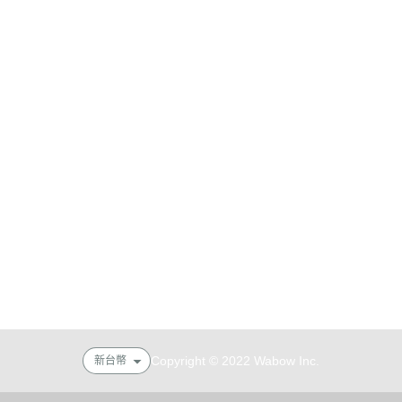
式說明
會員權益說明
式說明
現金積點規則
務說明
隱私權條款
Copyright © 2022 Wabow Inc.
新台幣