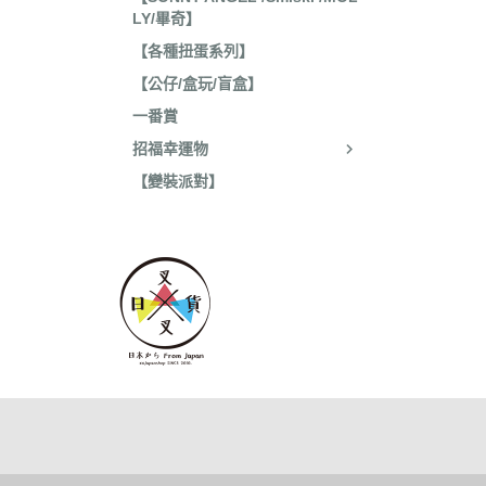
LY/畢奇】
【各種扭蛋系列】
【公仔/盒玩/盲盒】
一番賞
招福幸運物
【變裝派對】
關於
全部商品
付款方
聯絡我們
訂單查詢
寄送方
訂單相關說明
售後服