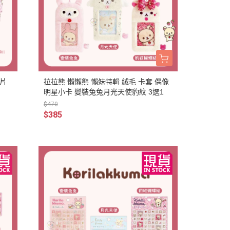
慕敏家族 Moomin
卡丘/動物森友會/
sand 貓福珊迪
SAMARU
竺鼠車車
卡片
拉拉熊 懶懶熊 懶妹特輯 絨毛 卡套 偶像
明星小卡 變裝兔兔月光天使豹紋 3選1
$470
$385