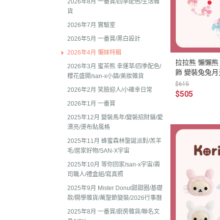
2025年8月 一番賞/廚房
2026年8月 一番賞/四季配色/生活雜
2023年3
貨
名文具/Y2K
2023年2
2026年7月 實驗室
2025年7月 電玩遊戲
2023年2
2026年5月 一番賞/黑白設計
2025年5月 一番賞/花花
2026年4月 懶妹特輯
2022年1
2025年3月 雨過天晴/
拉拉熊 懶懶熊
2026年3月 蜜茶熊 幸運草/四季配色/
2022年1
飾 變裝兔兔月
貨/復刻
櫻花盛開/san-x小鎮/美妝雜貨
$615
2022年1
2026年2月 笑臉迎人/小確幸日常
2025年2月 懶妹小惡魔/
$505
2022年11
啡館
2026年1月 一番賞
2025年12月 變裝馬年/變裝招財貓/愛
2022年1
2024年12月 療癒小窩/蛇
漂亮/燙布貼風格
賞
2022年1
2025年11月 蜂蜜森林聖誕派對/羔羊
2024年10月 小確幸日常
2022年1
毛/居家好物/SAN-X宇宙
人/表情符號/Y2K回顧
2025年10月 等你回家/san-x宇宙/壽
2022年7
司職人/禮盒組/寫真照
絨毛玩偶、吊飾、沙包、
2022年7
2025年9月 Mister Donut甜甜圈/基礎
包包、票卡夾、眼鏡盒、
款/開學雜貨/萬聖節變裝/2026行事曆
2022年6
手機、耳機、電腦周邊
2025年8月 一番賞/廚房雜貨/聯名文
2022年4