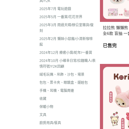
具/Y2K
收藏
2022年4
2025年7月 電玩遊戲
保暖小物
2022年3
2025年5月 一番賞/花花世界
文具
2025年3月 雨過天晴/辦公室雜貨/復
2022年3
拉拉熊 懶懶熊
刻
廚房用具/餐具
全6款 盲抽 一
2021年1
2025年2月 懶妹小惡魔/小清新咖啡
飾品、美妝產品
2021年1
館
已售完
旅行用品
2024年12月 療癒小窩/蛇年/一番賞
2021年1
居家收納 裝飾
2024年10月 小確幸日常/拉麵職人/表
2021年9
情符號/Y2K回顧
洗漱衛浴用品
2021年4
絨毛玩偶、吊飾、沙包、場景
服飾配件
2021年4
包包、票卡夾、眼鏡盒、遛娃包
其他
手機、耳機、電腦周邊
2021年2
嬰兒 阿卡將
收藏
2021年2
保暖小物
2020年4
文具
2020年4
廚房用具/餐具