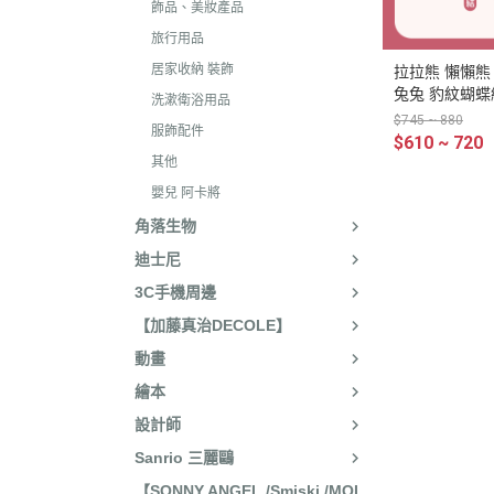
2020年0
飾品、美妝產品
旅行用品
2020年0
居家收納 裝飾
拉拉熊 懶懶熊
貓咪三兄妺
兔兔 豹紋蝴蝶結
洗漱衛浴用品
睡衣派對
$745 ~ 880
服飾配件
$610 ~ 720
絨毛玩偶、
其他
包包、票卡
嬰兒 阿卡將
手機、耳機
角落生物
迪士尼
保暖小物
3C手機周邊
文具
【加藤真治DECOLE】
餐具
動畫
其他
繪本
設計師
Sanrio 三麗鷗
【SONNY ANGEL /Smiski /MOL