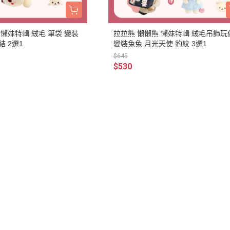
3月 經典復古單寧牛仔
DECOLE 聖誕節
2月 草莓甜點咖啡系列
DECOLE 干支虎年
 懶妹特輯 絨毛 筆袋 變裝
拉拉熊 懶懶熊 懶妹特輯 絨毛吊飾玩
系列
 2選1
變裝兔兔 月光天使 豹紋 3選1
DECOLE 2021牛年
$645
DECOLE 2020鼠年
$530
吊飾、沙包、場景
DECOLE 擴香石
夾、眼鏡盒
DECOLE 其他
周邊