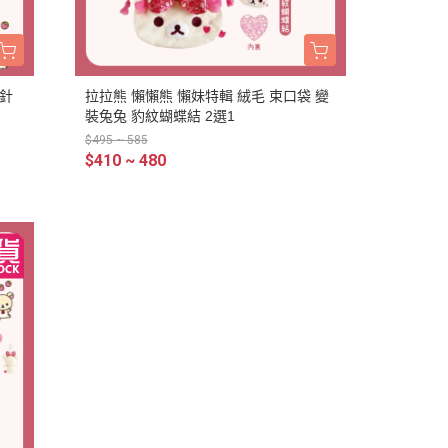
別針
拉拉熊 懶懶熊 懶妹特輯 絨毛 束口袋 變
裝兔兔 豹紋蝴蝶結 2選1
$495 ~ 585
$410 ~ 480