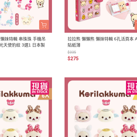
雜貨/聯
月 31冰淇淋聯名
【iPhone 6/6s專用保護殼周邊】
DECOLE 柚子日和
月 療癒表情
【APPLE WATCH/AirTag保護套
DECOLE 房間裝飾
周邊】
月 豬排美食公園
世界
DECOLE 滿月團圓
【夾式手機指環扣.附手機背帶】
2月 居家辦公小物
辦公室雜
 懶妹特輯 串珠珠 手機吊
拉拉熊 懶懶熊 懶妹特輯 6孔活頁本 A
DECOLE 午後貓咪
【行動電源】
2月 熊熊咖啡館
光天使豹紋 3選1 日本製
貼紙簿
DECOLE 賞櫻之旅
$335
2月 奢華下午茶
小清新咖
$275
DECOLE 月見旅店
月 2022聖誕節
DECOLE 草莓季
1月 寶寶托嬰中心
年/一番
DECOLE 招福文具
0月 變裝愛麗絲
DECOLE 草莓咖啡廳
/拉麵職
0月 經典回顧系列
DECOLE 節分祭
月 療癒國度
DECOLE 櫻花盛開
場景
月 幽靈遊樂園
DECOLE 休閒花園農場
遛娃包
月 星空列車
DECOLE 貝貓
月 鳥類好朋友