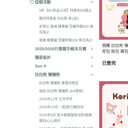
2026年4月 懶妹特輯
促銷活動
2024年8
2026年3月 蜜茶熊 幸運
9折【8/1新品入荷】特價至8/9截止
2024年7
配色/櫻花盛開/san-x小鎮
脆的特賣會 拉拉熊 買1送1
2024年5月
貨
史努比 玻璃 糖果罐 空罐特價300-售
2024年3月 
完為止
2026年2月 笑臉迎人/小
聯名
玻璃 糖果罐 空罐特價199-售完為止
2026年1月 一番賞
預購 拉拉熊 
2023年1
2025/2026行事曆手帳本月曆
背包 娃包 痛包
2025年12月 變裝馬年/
選1
2023年1
獨家設計
貓/愛漂亮/燙布貼風格
已售完
San-X
2023年1
2025年11月 蜂蜜森林聖
拉拉熊 懶懶熊
2023年1
羔羊毛/居家好物/SAN-X
拉拉熊 懶懶熊 專賣店限定
理小天才/
2025年10月 等你回家/s
現貨-拉拉熊 懶懶熊 (8/4更新)
2023年9
宙/壽司職人/禮盒組/寫真
2026年12月 正月羊年
2023年8
2025年9月 Mister Don
2026年10月 一起旅行/麵包坊
基礎款/開學雜貨/萬
2023年7月
2026年9月 馬卡龍萬聖節派對/經典
裝/2026行事曆
復刻/心心相印
2023年4