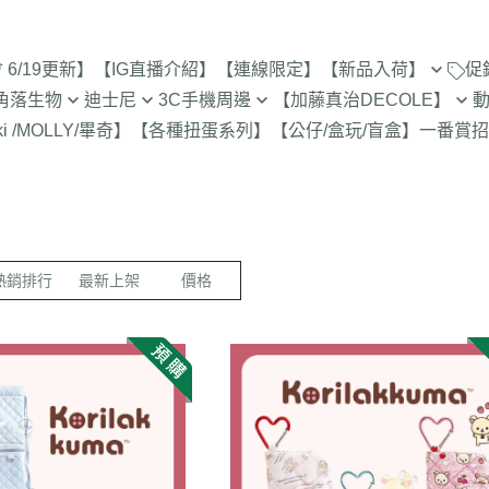
6/19更新】
【IG直播介紹】
【連線限定】
【新品入荷】
促
角落生物
迪士尼
3C手機周邊
【加藤真治DECOLE】
8/1新品入荷
9折【8/1新品
ki /MOLLY/畢奇】
【各種扭蛋系列】
【公仔/盒玩/盲盒】
一番賞
招
止
定
專賣店限定
【達菲雪莉枚畫家貓.Duffy
【iPhone 17Pro Max/Air專用保
DECOLE 萬聖節派對廣場
史努比/歐拉夫
西村裕
7/25新品入荷
Shelliemay Gelatoni】
護殼周邊】
招財貓富士
脆的特賣會 拉
更新)
月 心心相印
DECOLE 日本各地旅遊
史努比 專賣店
吉伊卡
7/18新品入荷
【玩具總動員】
【iPhone 17Pro/17專用保護殼
史努比 玻璃
月 SAN-X宇宙
DECOLE 花之國的愛麗絲
哆啦A夢
吉伊卡
7/11新品入荷
周邊】
300-售完為止
【公主系列】
包坊
月 萬聖節變裝
DECOLE 南方島嶼度假
蠟筆小新
小熊學校 
7/4新品入荷
【iPhone 16Pro Max/Plus專用
熱銷排行
最新上架
價格
玻璃 糖果罐 
【怪獸大學 怪獸電力公司】
派對/經
月 企鵝湖
DECOLE 新婚快樂
湯姆貓與傑利
卡娜赫
6/27新品入荷
保護殼周邊】
為止
【愛麗絲】
月 夢想成真
DECOLE 新生寶寶
櫻桃小丸子
Care 
6/20新品入荷
【iPhone 16Pro/16專用保護殼
配色/生
【小熊維尼】
月 進化論
DECOLE 女兒節
宮崎駿 龍貓 
Miffy
周邊】
6/13新品入荷
【小飛象】
女
2月 變裝蛇年
DECOLE 巧克力萬歲
泡泡先生
【iPhone 15Pro Max/Plus專用
6/6新品入荷
【米奇米妮】
美少女戰士
保護殼周邊】
0月 日常隨筆畫/表情符
DECOLE 招福兔年
野貓軍
5/30新品入荷
設計
人
【奇奇蒂蒂 唐老鴨黛西】
小小兵
【iPhone 15Pro/15專用保護殼
DECOLE 大野狼與小紅帽
植物小
5/23新品入荷