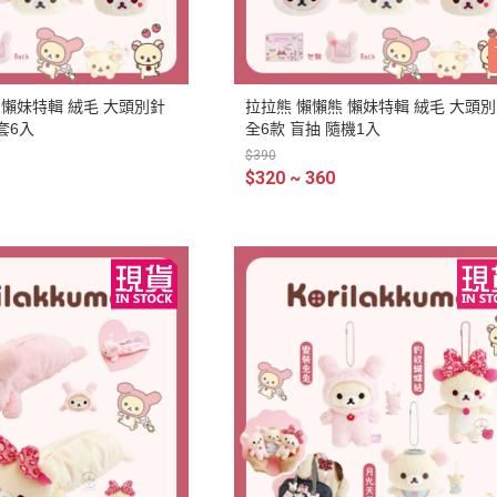
DECOLE 三毛貓酒吧
月 10周年全員集合
DECOLE 西瓜天堂
月 10周年海底世界
DECOLE 咖啡廳系列
月 10周年變裝柴犬
 懶妹特輯 絨毛 大頭別針
拉拉熊 懶懶熊 懶妹特輯 絨毛 大頭
DECOLE 秋季特產
套6入
全6款 盲抽 隨機1入
1月 甜點店
$390
DECOLE 旅貓
2月 戲院爆米花
$320 ~ 360
DECOLE 商店街 植物咖啡廳
2月 恐龍的回憶
DECOLE 商店街 中華料理
月 美式速食店
DECOLE 商店街 咖啡廳
月 公園玩耍
DECOLE 商店街 壽司店
月 水果假期
DECOLE 南瓜收穫祭
月 花叢相遇兔兔
DECOLE 萬聖節南瓜王國
月 棉花糖樂園
DECOLE 昭和聖誕派對
月 露營登山系列
DECOLE 耶誕市集
月 炸豬排餐系列
DECOLE 萬聖節百鬼夜行派對