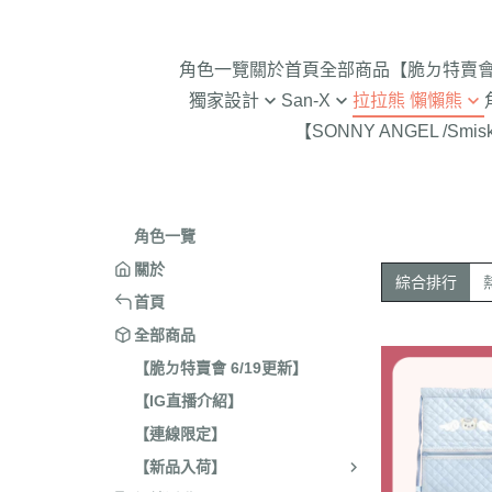
角色一覽
關於
首頁
全部商品
【脆ㄉ特賣會 
獨家設計
San-X
拉拉熊 懶懶熊
【SONNY ANGEL /Smis
2024年聖誕節
趴趴熊/烤焦麵包/阿福柔/甜點貓
拉拉熊 懶懶熊 專賣店限
角落生物 
2025蛇年迎新春
憂傷馬戲團
現貨-拉拉熊 懶懶熊 (8/4
2026年9
意志薄弱醬
2026年12月 正月羊年
2025年11
角色一覽
豆腐鯊
2026年10月 一起旅行/麵
2025年9
關於
綜合排行
跳跳小雞
2026年9月 馬卡龍萬聖節
2025年8
首頁
典復刻/心心相印
2025年5
全部商品
2026年8月 一番賞/四季
2025年3
【脆ㄉ特賣會 6/19更新】
活雜貨
【IG直播介紹】
2024年1
2026年7月 實驗室
【連線限定】
2024年1
2026年5月 一番賞/黑白
號/拉麵職
【新品入荷】