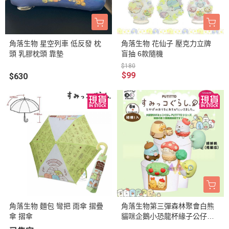
角落生物 星空列車 低反發 枕
角落生物 花仙子 壓克力立牌
頭 乳膠枕頭 靠墊
盲抽 6款隨機
$180
$99
$630
角落生物 麵包 彎把 雨傘 摺疊
角落生物第三彈森林聚會白熊
傘 摺傘
貓咪企鵝小恐龍杯緣子公仔盒
玩隨機1入