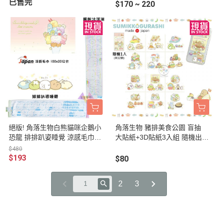
已售完
$170 ~ 220
絕版! 角落生物白熊貓咪企鵝小
角落生物 豬排美食公園 盲抽
恐龍 排排趴姿睡覺 涼感毛巾10
大貼紙+3D貼紙3入組 隨機出貨
0x20公分 1款 日本製
日本製
$480
$193
$80
2
3
關於