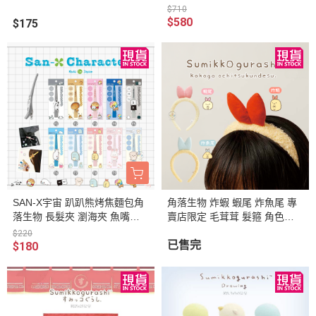
2入組4選1
1
$710
$580
$175
SAN-X宇宙 趴趴熊烤焦麵包角
角落生物 炸蝦 蝦尾 炸魚尾 專
落生物 長髮夾 瀏海夾 魚嘴夾 1
賣店限定 毛茸茸 髮箍 角色扮
0選1 日本製
演 萬聖節造型 3選1
$220
已售完
$180