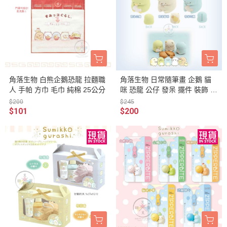
角落生物 白熊企鵝恐龍 拉麵職
角落生物 日常隨筆畫 企鵝 貓
人 手帕 方巾 毛巾 純棉 25公分
咪 恐龍 公仔 發呆 擺件 裝飾 3
選1
$200
$245
$101
$200