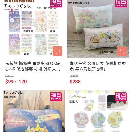
拉拉熊 懶懶熊 角落生物 OK繃
角落生物 公園玩耍 花叢相遇兔
OK棒 晚安好夢 櫻桃 外星人來
兔 長方形枕頭 2選1
襲 盒裝 4選1 日本製
$120
$460
$99 ~ 120
$288