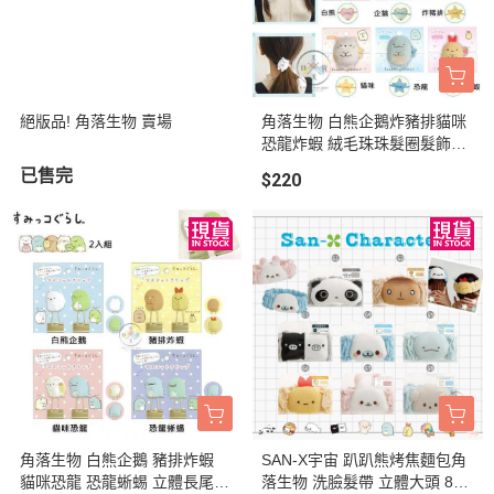
絕版品! 角落生物 賣場
角落生物 白熊企鵝炸豬排貓咪
恐龍炸蝦 絨毛珠珠髮圈髮飾6
選1
已售完
$220
角落生物 白熊企鵝 豬排炸蝦
SAN-X宇宙 趴趴熊烤焦麵包角
貓咪恐龍 恐龍蜥蜴 立體長尾夾
落生物 洗臉髮帶 立體大頭 8選