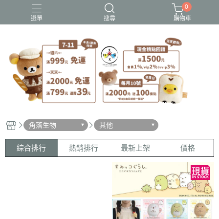
0
選單
搜尋
購物車
史努比歐拉夫
吉伊卡哇
憂傷馬戲團
拉拉熊
迪士尼-玩具總動員
角落生物
其他
綜合排行
熱銷排行
最新上架
價格