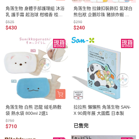
角落生物 身體手部護理組 沐浴
角落生物 拉鍊扣裝飾扣 氣球白
乳 護手霜 起泡球 柑橘香 桂花
熊包袱 企鵝珍珠 豬排炸蝦 貓
香 2選1
咪小草 恐龍蝸牛 5選1
$525
$290
$430
$240
角落生物 白熊 恐龍 絨毛熱敷
拉拉熊 懶懶熊 角落生物 SAN-
袋 熱水袋 800ml 2選1
X 90周年展 大圖鑑 日本製
$750
已售完
$710