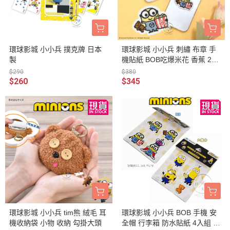
環球影城 小小兵 撲克牌 日本
環球影城 小小兵 刺繡 布章 手
製
機貼紙 BOB吃爆米花 香蕉 2選
1
$290
$380
$260
$345
環球影城 小小兵 tim熊 絨毛 耳
環球影城 小小兵 BOB 手機 安
機收納袋 小物 收納 勾掛大頭
全帽 行李箱 防水貼紙 4入組 大