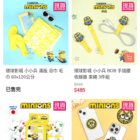
環球影城 小小兵 滿版 浴巾 毛
環球影城 小小兵 BOB 手插腰
巾 60x120公分
收線器 束繩 3件組
$530
已售完
$485