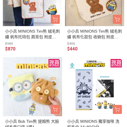
小小兵 MINIONS Tim熊 絨毛刺
小小兵 MINIONS Tim熊 絨毛刺
繡 帆布托特包 肩背包 附皮革
繡 帆布化妝包 收納包 附皮革
吊飾
吊飾
$980
$495
$870
$440
小小兵 Bob Tim熊 提姆熊 大臉
小小兵 MINIONS 獨享咖啡 洗
絨毛束口袋 2選1
臉毛巾 34x80公分