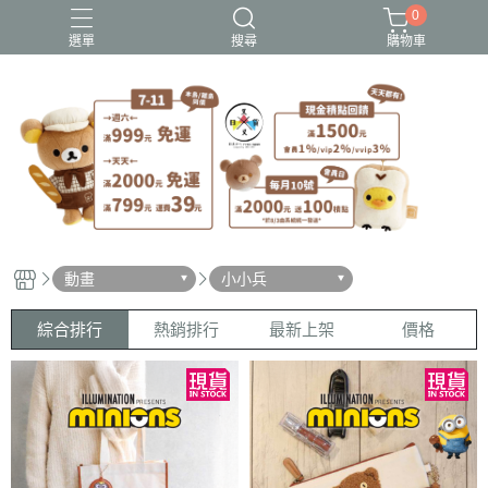
0
選單
搜尋
購物車
史努比歐拉夫
吉伊卡哇
憂傷馬戲團
拉拉熊
迪士尼-玩具總動員
動畫
小小兵
綜合排行
熱銷排行
最新上架
價格