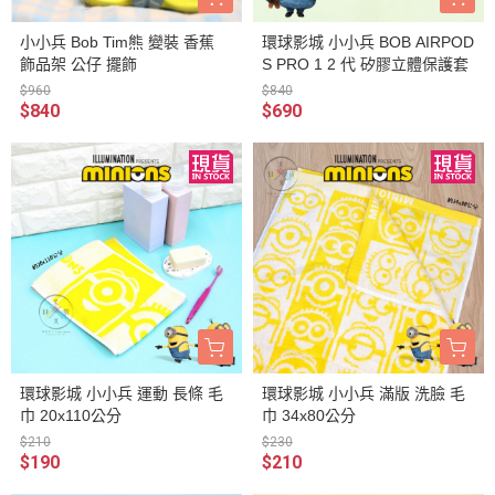
小小兵 Bob Tim熊 變裝 香蕉
環球影城 小小兵 BOB AIRPOD
飾品架 公仔 擺飾
S PRO 1 2 代 矽膠立體保護套
$960
$840
$840
$690
環球影城 小小兵 運動 長條 毛
環球影城 小小兵 滿版 洗臉 毛
巾 20x110公分
巾 34x80公分
$210
$230
$190
$210