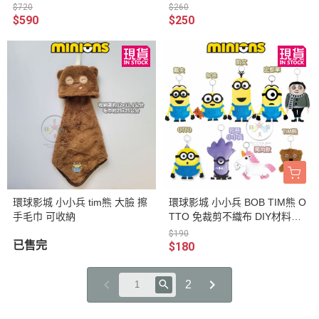
集合 2選1
$720
$260
$590
$250
環球影城 小小兵 tim熊 大臉 擦
環球影城 小小兵 BOB TIM熊 O
手毛巾 可收納
TTO 免裁剪不織布 DIY材料包
鑰匙圈9選1
$190
已售完
$180
2