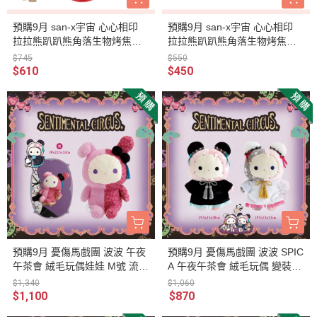
預購9月 san-x宇宙 心心相印
預購9月 san-x宇宙 心心相印
拉拉熊趴趴熊角落生物烤焦麵
拉拉熊趴趴熊角落生物烤焦麵
包 仿皮愛心手提娃包
包 絎縫 筆袋
$745
$550
$610
$450
預購9月 憂傷馬戲團 波波 午夜
預購9月 憂傷馬戲團 波波 SPIC
午茶會 絨毛玩偶娃娃 M號 流蘇
A 午夜午茶會 絨毛玩偶 變裝中
髮飾
國娃娃 2選1
$1,340
$1,060
$1,100
$870