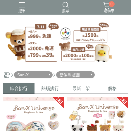
0
選單
搜尋
購物車
史努比歐拉夫
吉伊卡哇
憂傷馬戲團
拉拉熊
迪士尼-玩具總動員
San-X
憂傷馬戲團
綜合排行
熱銷排行
最新上架
價格