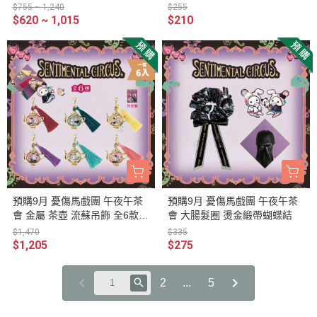
壺 點心小碟 3選1
盲抽 隨機1入
$755 ~ 1,240
$255
$620 ~ 1,015
$210
預購9月 憂傷馬戲團 午夜午茶
預購9月 憂傷馬戲團 午夜午茶
會 金屬 茶壺 流蘇吊飾 全6款
會 大腸髮圈 燙金緞帶蝴蝶結
一套6入
$1,470
$335
$1,205
$275
2
...
5