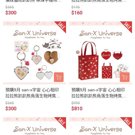
盲抽 全8種 隨機1入
包 卡套 盲抽全10種隨機1入
$365
$195
$300
$160
預購9月 san-x宇宙 心心相印
預購9月 san-x宇宙 心心相印
拉拉熊趴趴熊角落生物烤焦麵
拉拉熊趴趴熊角落生物烤焦麵
包 愛心鏡子 鑰匙圈
包 仿皮刺繡 A4資料袋
$365
$990
$300
$810