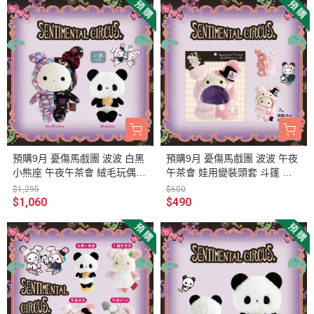
預購9月 憂傷馬戲團 波波 白黑
預購9月 憂傷馬戲團 波波 午夜
小熊座 午夜午茶會 絨毛玩偶娃
午茶會 娃用變裝頭套 斗篷 娃
娃 2件組
衣
$1,295
$600
$1,060
$490