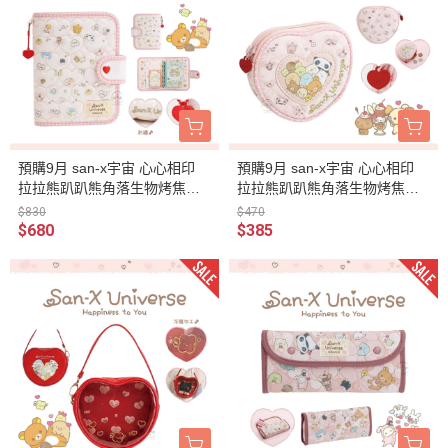
預購9月 san-x宇宙 心心相印
預購9月 san-x宇宙 心心相印
拉拉熊趴趴熊角落生物烤焦麵
拉拉熊趴趴熊角落生物烤焦麵
包 絎縫刺繡 6孔活頁本
包 絎縫刺繡 愛心零錢包
$830
$470
$680
$385