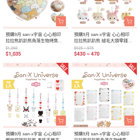
預購9月 san-x宇宙 心心相印
預購9月 san-x宇宙 心心相印
拉拉熊趴趴熊角落生物烤焦麵
拉拉熊趴趴熊 絨毛大頭零錢包
包 愛心絨毛抱枕 超好摸
吊飾 盲抽 全8種 隨機1入
$1,260
$525 ~ 575
$1,035
$430 ~ 470
預購9月 san-x宇宙 心心相印
預購9月 san-x宇宙 心心相印
懶妹貓咪趴趴熊 串珠手機吊飾
拉拉熊趴趴熊角落生物烤焦麵