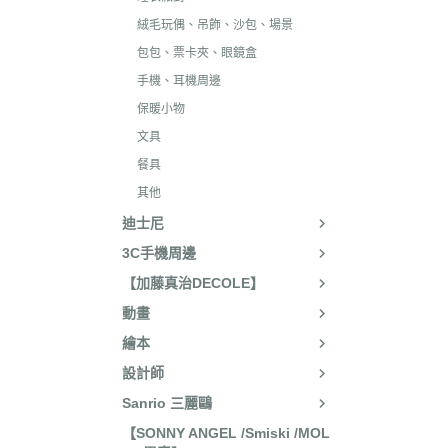
絨毛玩偶、吊飾、沙包、場景
包包、票卡夾、眼鏡盒
手機、耳機周邊
保暖小物
文具
餐具
其他
迪士尼
3C手機周邊
【加藤真治DECOLE】
動畫
繪本
設計師
Sanrio 三麗鷗
【SONNY ANGEL /Smiski /MOL