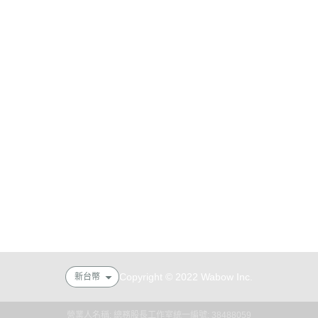
式說明
會員權益說明
式說明
現金積點規則
務說明
隱私權條款
Copyright © 2022 Wabow Inc.
新台幣
營業人名稱: 總務股長工作室
統一編號: 38488059