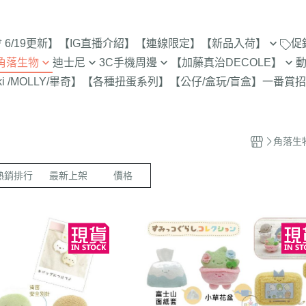
6/19更新】
【IG直播介紹】
【連線限定】
【新品入荷】
促
角落生物
迪士尼
3C手機周邊
【加藤真治DECOLE】
8/1新品入荷
9折【8/1新品
ki /MOLLY/畢奇】
【各種扭蛋系列】
【公仔/盒玩/盲盒】
一番賞
招
止
定
專賣店限定
【達菲雪莉枚畫家貓.Duffy
【iPhone 17Pro Max/Air專用保
DECOLE 萬聖節派對廣場
史努比/歐拉夫
西村裕
7/25新品入荷
Shelliemay Gelatoni】
護殼周邊】
招財貓富士
脆的特賣會 拉
更新)
月 心心相印
DECOLE 日本各地旅遊
史努比 專賣店
吉伊卡
7/18新品入荷
【玩具總動員】
【iPhone 17Pro/17專用保護殼
史努比 玻璃
月 SAN-X宇宙
DECOLE 花之國的愛麗絲
哆啦A夢
吉伊卡
7/11新品入荷
角落生
周邊】
300-售完為止
【公主系列】
包坊
月 萬聖節變裝
DECOLE 南方島嶼度假
蠟筆小新
小熊學校 
7/4新品入荷
【iPhone 16Pro Max/Plus專用
熱銷排行
最新上架
價格
玻璃 糖果罐 
【怪獸大學 怪獸電力公司】
派對/經
月 企鵝湖
DECOLE 新婚快樂
湯姆貓與傑利
卡娜赫
6/27新品入荷
保護殼周邊】
為止
【愛麗絲】
月 夢想成真
DECOLE 新生寶寶
櫻桃小丸子
Care 
6/20新品入荷
【iPhone 16Pro/16專用保護殼
配色/生
【小熊維尼】
月 進化論
DECOLE 女兒節
宮崎駿 龍貓 
Miffy
周邊】
6/13新品入荷
【小飛象】
女
2月 變裝蛇年
DECOLE 巧克力萬歲
泡泡先生
【iPhone 15Pro Max/Plus專用
6/6新品入荷
【米奇米妮】
美少女戰士
保護殼周邊】
0月 日常隨筆畫/表情符
DECOLE 招福兔年
野貓軍
5/30新品入荷
設計
人
【奇奇蒂蒂 唐老鴨黛西】
小小兵
【iPhone 15Pro/15專用保護殼
DECOLE 大野狼與小紅帽
植物小
5/23新品入荷