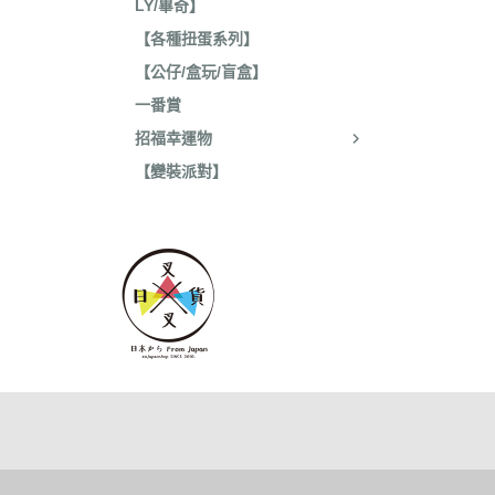
LY/畢奇】
【各種扭蛋系列】
【公仔/盒玩/盲盒】
一番賞
招福幸運物
【變裝派對】
關於
全部商品
付款方
聯絡我們
訂單查詢
寄送方
訂單相關說明
售後服