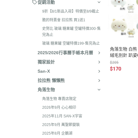
2026年4月 懶妹特輯
促銷活動
2024年8
2026年3月 蜜茶熊 幸運
9折【8/1新品入荷】特價至8/9截止
2024年7
配色/櫻花盛開/san-x小鎮
脆的特賣會 拉拉熊 買1送1
2024年5月
貨
史努比 玻璃 糖果罐 空罐特價300-售
2024年3月 
完為止
2026年2月 笑臉迎人/小
聯名
玻璃 糖果罐 空罐特價199-售完為止
2026年1月 一番賞
角落生物 白熊 
2023年1
2025/2026行事曆手帳本月曆
絨毛別針 趴姿
2025年12月 變裝馬年/
2023年1
獨家設計
$205
貓/愛漂亮/燙布貼風格
$170
San-X
2023年1
2025年11月 蜂蜜森林聖
拉拉熊 懶懶熊
2023年1
羔羊毛/居家好物/SAN-X
角落生物
理小天才/
2025年10月 等你回家/s
角落生物 專賣店限定
2023年9
宙/壽司職人/禮盒組/寫真
2026年9月 心心相印
2023年8
2025年9月 Mister Don
2025年11月 SAN-X宇宙
基礎款/開學雜貨/萬
2023年7月
2025年9月 萬聖節變裝
裝/2026行事曆
2023年4
2025年8月 企鵝湖