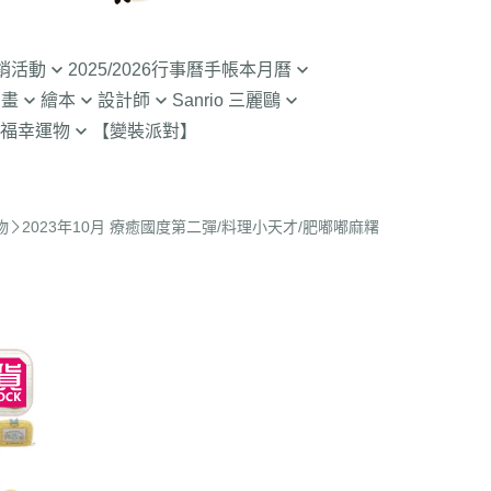
銷活動
2025/2026行事曆手帳本月曆
動畫
繪本
設計師
Sanrio 三麗鷗
入荷】特價至8/9截
清倉99元起! 2026行事曆手帳本
福幸運物
【變裝派對】
月曆
二
SOU SOU京都品牌
【Sanrio-凱蒂貓 Kitty】
山達摩
拉熊 買1送1
2.9折起!2025年行事曆手帳本月
限定
哇 專賣店限定
不二家 PEKO
【Sanrio-雙子星 KIKILALA】
曆
 糖果罐 空罐特價
哇
杯緣子 杯緣子女孩OL小姐
【Sanrio-庫洛米 美樂蒂
物
2023年10月 療癒國度第二彈/料理小天才/肥嘟嘟麻糬
63元起出清 過期行事曆手帳本月
Melody】
The Bears School
宇宙人CRAFTHOLIC
曆
空罐特價199-售完
【Sanrio-蛋黃哥】
鼠
拉
【Sanrio-布丁狗 大耳狗 帕恰
Bears彩虹熊
狗】
魔女宅急便 神隱少
 米菲 米飛兔
【Sanrio-人魚漢頓 酷企鵝 大眼
.Brabapapa
蛙】
團
精靈 屁桃 醜比頭