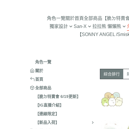
角色一覽
關於
首頁
全部商品
【脆ㄉ特賣會 
獨家設計
San-X
拉拉熊 懶懶熊
【SONNY ANGEL /Smis
2024年聖誕節
趴趴熊/烤焦麵包/阿福柔/甜點貓
拉拉熊 懶懶熊 專賣店限
角落生物 
2025蛇年迎新春
憂傷馬戲團
現貨-拉拉熊 懶懶熊 (8/4
2026年9
意志薄弱醬
2026年12月 正月羊年
2025年11
角色一覽
豆腐鯊
2026年10月 一起旅行/麵
2025年9
關於
綜合排行
跳跳小雞
2026年9月 馬卡龍萬聖節
2025年8
首頁
典復刻/心心相印
2025年5
全部商品
2026年8月 一番賞/四季
2025年3
【脆ㄉ特賣會 6/19更新】
活雜貨
【IG直播介紹】
2024年1
2026年7月 實驗室
【連線限定】
2024年1
2026年5月 一番賞/黑白
號/拉麵職
【新品入荷】