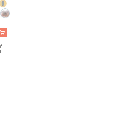
慕敏家族 Moomin
卡丘/動物森友會/
sand 貓福珊迪
SAMARU
竺鼠車車
草
1