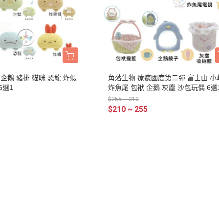
周邊】
月 天使偶像
【史迪奇 瑪麗貓 獅子王 101忠
芝麻街
DECOLE 檸檬季
嚕嚕米 
5/16新品入荷
草/四季
狗 小姐與流氓 小飛俠】
【iPhone 14Pro Max/Plus專用
月 生鮮超市
精靈寶可夢皮
DECOLE 賞月派對
mofu
5/9新品入荷
/美妝雜
保護殼周邊】
瑪莉歐
DECOLE 豐收秋季
兔丸 U
5/2新品入荷
【iPhone 14Pro/14專用保護殼
鬼滅之刃
Mister Donut 甜甜圈
DECOLE 貓咪寫真
確幸日常
周邊】
PUI PUI 天
DECOLE 小春茶屋
【iPhone 13專用保護殼周邊】
企鵝 豬排 貓咪 恐龍 炸蝦
角落生物 療癒國度第二彈 富士山 小
2月 變裝龍年
哥吉拉
6選1
炸魚尾 包袱 企鵝 灰塵 沙包玩偶 6選
DECOLE 雨天漫步
變裝招財
【iPhone 12/12pro專用保護殼周
1月 草莓蛋糕聖誕節
$255 ~ 310
DECOLE 端午節
邊】
$210 ~ 255
1月 寶寶幼兒園
誕派對/
DECOLE 風神雷神貓
【AirPods 1/2/3/4/PRO1/PRO2
0月 療癒國度第二彈/料
宇宙
保護套】
DECOLE 夏季庭院
肥嘟嘟麻糬
an-x宇
【iPhone 11/11pro/XR專用保護
DECOLE 春天的公園
月 扮鬼萬聖節
照
殼周邊】
DECOLE 松足神社
月 外星人來襲
ut甜甜圈/
【iPhone X專用保護殼周邊】
DECOLE 大吉大利
聖節變
 祭典
【iPhone SE/8/7專用保護殼周
DECOLE 大眾浴場
月 花仙子
邊】
DECOLE 柚子湯屋