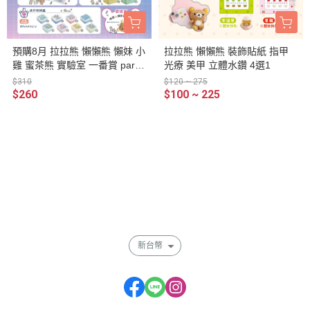
預購8月 拉拉熊 懶懶熊 懶妹 小
拉拉熊 懶懶熊 裝飾貼紙 指甲
雞 蜜茶熊 實驗室 一番賞 part.1
光療 美甲 立體水鑽 4選1
3 第二箱
$310
$120 ~ 275
$260
$100 ~ 225
關於
全部商品
付款方式說明
會員權益說明
新台幣