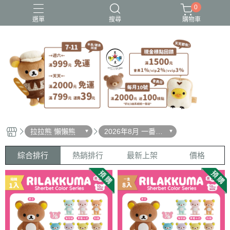
0
選單
搜尋
購物車
史努比歐拉夫
吉伊卡哇
憂傷馬戲團
拉拉熊
迪士尼-玩具總動員
拉拉熊 懶懶熊
2026年8月 一番賞/
四季配色/生活雜貨
綜合排行
熱銷排行
最新上架
價格