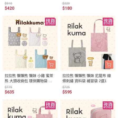
本製
製
$510
$220
$420
$180
拉拉熊 懶懶熊 懶妹 小雞 蜜茶
拉拉熊 懶懶熊 懶妹 尼龍布 線
熊 大頭收納包 環保購物袋 滿
條刺繡 資料袋 補習袋 2選1
版 4選1
$775
$725
$635
$595