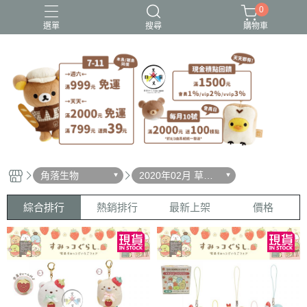
0
選單
搜尋
購物車
史努比歐拉夫
吉伊卡哇
憂傷馬戲團
拉拉熊
迪士尼-玩具總動員
角落生物
2020年02月 草莓
甜點咖啡系列
綜合排行
熱銷排行
最新上架
價格