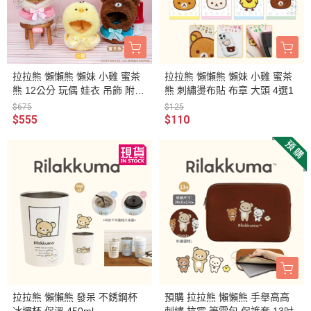
拉拉熊 懶懶熊 懶妹 小雞 蜜茶
拉拉熊 懶懶熊 懶妹 小雞 蜜茶
熊 12公分 玩偶 娃衣 吊飾 附登
熊 刺繡燙布貼 布章 大頭 4選1
山扣 4選1
$675
$125
$555
$110
拉拉熊 懶懶熊 發呆 不銹鋼杯
預購 拉拉熊 懶懶熊 手舉高高
冰壩杯 保溫 450ml
刺繡 抗震 筆電包 保護套 13吋