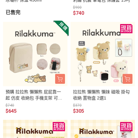
$900
已售完
$740
預購 拉拉熊 懶懶熊 屁屁靠一
拉拉熊 懶懶熊 懶妹 磁吸 掛勾
起 仿皮 收納包 手機支架 可立
收納 置物盒 2選1
式
$740
$370
$645
$305