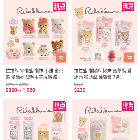
拉拉熊 懶懶熊 懶妹 小雞 蜜茶
拉拉熊 懶懶熊 懶妹 蜜茶熊 愛
熊 愛漂亮 絨毛手掌玩偶 娃娃 6
漂亮 熊頭型 護唇膏 3選1
選1
$390 ~ 3,000
$280
$320 ~ 1,920
$230