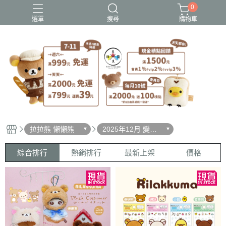
0
選單
搜尋
購物車
史努比歐拉夫
吉伊卡哇
憂傷馬戲團
拉拉熊
迪士尼-玩具總動員
拉拉熊 懶懶熊
2025年12月 變裝
馬年/變裝招財貓/愛
漂亮/燙布貼風格
綜合排行
熱銷排行
最新上架
價格