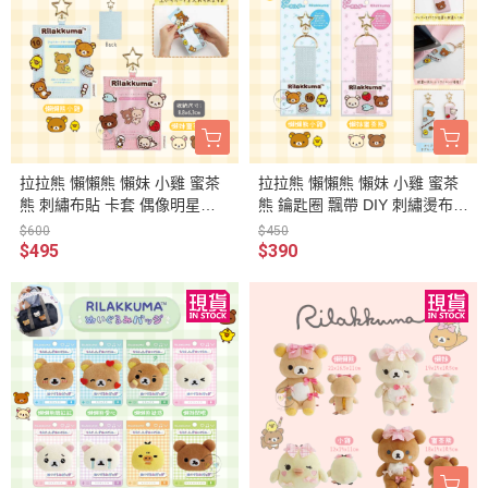
拉拉熊 懶懶熊 懶妹 小雞 蜜茶
拉拉熊 懶懶熊 懶妹 小雞 蜜茶
熊 刺繡布貼 卡套 偶像明星小
熊 鑰匙圈 飄帶 DIY 刺繡燙布貼
卡 吊飾 2選1
2選1
$600
$450
$495
$390