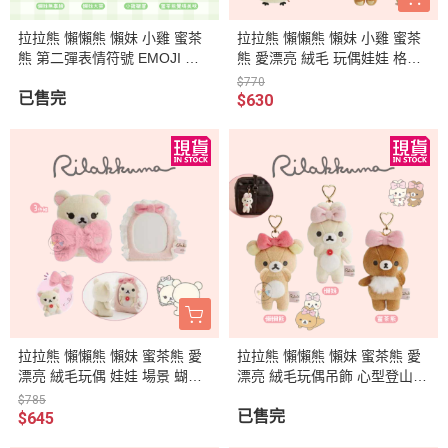
拉拉熊 懶懶熊 懶妹 小雞 蜜茶
拉拉熊 懶懶熊 懶妹 小雞 蜜茶
熊 第二彈表情符號 EMOJI 絨
熊 愛漂亮 絨毛 玩偶娃娃 格紋
毛別針 8選1
緞帶 4選1
$770
已售完
$630
拉拉熊 懶懶熊 懶妹 蜜茶熊 愛
拉拉熊 懶懶熊 懶妹 蜜茶熊 愛
漂亮 絨毛玩偶 娃娃 場景 蝴蝶
漂亮 絨毛玩偶吊飾 心型登山扣
結全身鏡 3件組
3選1
$785
已售完
$645