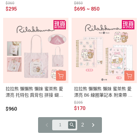
口紅架
選1
$360
$850
$295
$695 ~ 850
拉拉熊 懶懶熊 懶妹 蜜茶熊 愛
拉拉熊 懶懶熊 懶妹 蜜茶熊 愛
漂亮 托特包 肩背包 拼接 蝴蝶
漂亮 B6 線圈筆記本 附束帶 2
結
選1 日本製
$205
$170
$960
2