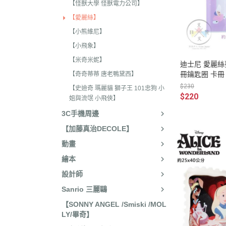
2025年8月 一番賞/廚房
【怪獸大學 怪獸電力公司】
2023年3
名文具/Y2K
【愛麗絲】
2023年2
2025年7月 電玩遊戲
【小熊維尼】
2023年2
【小飛象】
2025年5月 一番賞/花花
2022年1
【米奇米妮】
2025年3月 雨過天晴/
迪士尼 愛麗絲
2022年1
冊鑰匙圈 卡冊
【奇奇蒂蒂 唐老鴨黛西】
貨/復刻
$230
2022年1
【史迪奇 瑪麗貓 獅子王 101忠狗 小
2025年2月 懶妹小惡魔/
$220
姐與流氓 小飛俠】
2022年11
啡館
3C手機周邊
2022年1
2024年12月 療癒小窩/蛇
【加藤真治DECOLE】
賞
2022年1
動畫
2024年10月 小確幸日常
2022年1
繪本
人/表情符號/Y2K回顧
2022年7
設計師
絨毛玩偶、吊飾、沙包、
2022年7
Sanrio 三麗鷗
包包、票卡夾、眼鏡盒、
【SONNY ANGEL /Smiski /MOL
2022年6
LY/畢奇】
手機、耳機、電腦周邊
2022年4