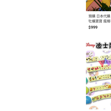
2020年0
2020年0
預購 日本代購
貓咪三兄妺
牡蠣寶寶 瘋帽
睡衣派對
定款 相關商品
$999
絨毛玩偶、
包包、票卡
手機、耳機
保暖小物
文具
餐具
其他