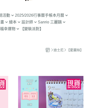
銷活動
2025/2026行事曆手帳本月曆
動畫
繪本
設計師
Sanrio 三麗鷗
入荷】特價至8/9截
清倉99元起! 2026行事曆手帳本
福幸運物
【變裝派對】
月曆
二
SOU SOU京都品牌
【Sanrio-凱蒂貓 Kitty】
山達摩
拉熊 買1送1
2.9折起!2025年行事曆手帳本月
限定
哇 專賣店限定
不二家 PEKO
【Sanrio-雙子星 KIKILALA】
曆
 糖果罐 空罐特價
哇
杯緣子 杯緣子女孩OL小姐
【Sanrio-庫洛米 美樂蒂
迪士尼
【愛麗絲】
63元起出清 過期行事曆手帳本月
Melody】
The Bears School
宇宙人CRAFTHOLIC
曆
空罐特價199-售完
【Sanrio-蛋黃哥】
鼠
拉
【Sanrio-布丁狗 大耳狗 帕恰
Bears彩虹熊
狗】
魔女宅急便 神隱少
 米菲 米飛兔
【Sanrio-人魚漢頓 酷企鵝 大眼
.Brabapapa
蛙】
團
精靈 屁桃 醜比頭