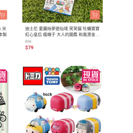
 米
迪士尼 愛麗絲夢遊仙境 笑笑貓 牡蠣寶寶
日本製
紅心皇后 瘋帽子 大人的圖鑑 和風燙金貼
紙 日本製
$90
$79