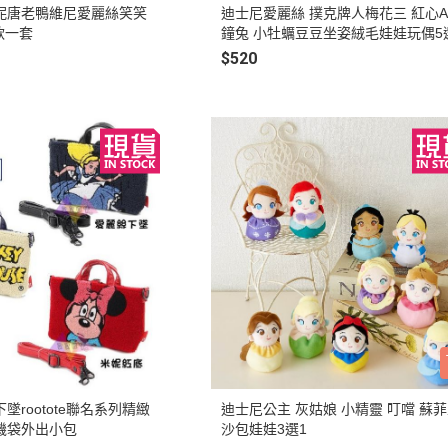
妮唐老鴨維尼愛麗絲笑笑
迪士尼愛麗絲 撲克牌人梅花三 紅心A
款一套
鐘兔 小牡蠣豆豆坐姿絨毛娃娃玩偶5
$520
墜rootote聯名系列精緻
迪士尼公主 灰姑娘 小精靈 叮噹 蘇
機袋外出小包
沙包娃娃3選1