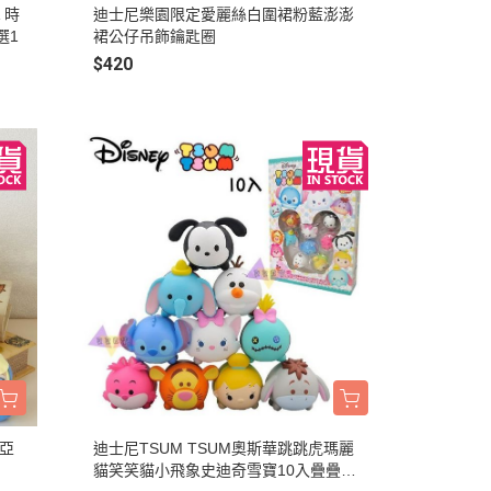
 時
迪士尼樂園限定愛麗絲白圍裙粉藍澎澎
選1
裙公仔吊飾鑰匙圈
$420
菲亞
迪士尼TSUM TSUM奧斯華跳跳虎瑪麗
貓笑笑貓小飛象史迪奇雪寶10入疊疊樂