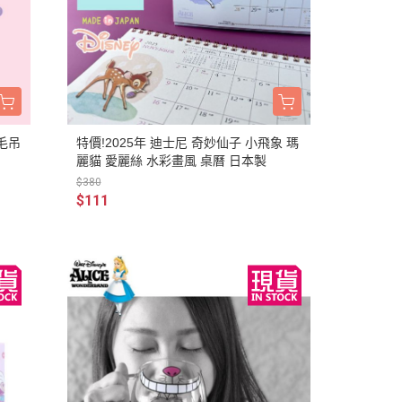
慕敏家族 Moomin
卡丘/動物森友會/
sand 貓福珊迪
SAMARU
竺鼠車車
毛吊
特價!2025年 迪士尼 奇妙仙子 小飛象 瑪
麗貓 愛麗絲 水彩畫風 桌曆 日本製
$380
$111