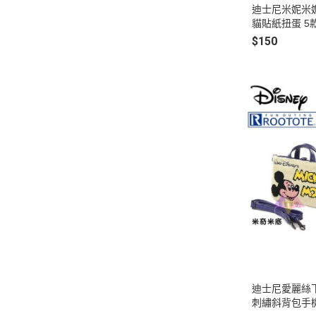
迪士尼米妮米
貓貼紙扭蛋 5
$150
迪士尼愛麗絲下
刺繡斜背包手