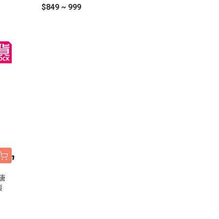
公仔
$849 ~ 999
唐
製