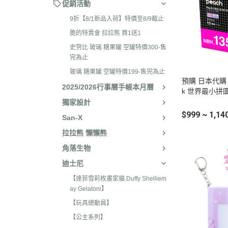
2026年4月 懶妹特輯
促銷活動
2024年8
2026年3月 蜜茶熊 幸運
9折【8/1新品入荷】特價至8/9截止
2024年7
配色/櫻花盛開/san-x小鎮
脆的特賣會 拉拉熊 買1送1
2024年5月
貨
史努比 玻璃 糖果罐 空罐特價300-售
2024年3月 
完為止
2026年2月 笑臉迎人/小
聯名
玻璃 糖果罐 空罐特價199-售完為止
2026年1月 一番賞
預購 日本代購 三
2023年1
2025/2026行事曆手帳本月曆
k 世界最小拼
2025年12月 變裝馬年/
迎詢問
2023年1
獨家設計
貓/愛漂亮/燙布貼風格
$999 ~ 1,14
San-X
2023年1
2025年11月 蜂蜜森林聖
拉拉熊 懶懶熊
2023年1
羔羊毛/居家好物/SAN-X
角落生物
理小天才/
2025年10月 等你回家/s
迪士尼
2023年9
宙/壽司職人/禮盒組/寫真
【達菲雪莉枚畫家貓.Duffy Shelliem
2023年8
2025年9月 Mister Don
ay Gelatoni】
基礎款/開學雜貨/萬
2023年7月
【玩具總動員】
裝/2026行事曆
2023年4
【公主系列】