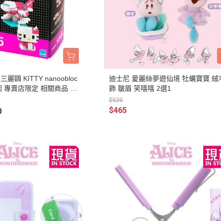
周邊】
月 天使偶像
【史迪奇 瑪麗貓 獅子王 101忠
芝麻街
DECOLE 檸檬季
嚕嚕米 
5/16新品入荷
草/四季
狗 小姐與流氓 小飛俠】
【iPhone 14Pro Max/Plus專用
月 生鮮超市
精靈寶可夢皮
DECOLE 賞月派對
mofu
5/9新品入荷
/美妝雜
保護殼周邊】
瑪莉歐
DECOLE 豐收秋季
兔丸 U
5/2新品入荷
【iPhone 14Pro/14專用保護殼
鬼滅之刃
Mister Donut 甜甜圈
DECOLE 貓咪寫真
確幸日常
周邊】
PUI PUI 天
DECOLE 小春茶屋
【iPhone 13專用保護殼周邊】
麗鷗 KITTY nanoobloc
迪士尼 愛麗絲夢遊仙境 牡蠣寶寶 絨
2月 變裝龍年
哥吉拉
圖 專賣店限定 相關商品 歡
飾 皺眉 笑嘻嘻 2選1
DECOLE 雨天漫步
變裝招財
【iPhone 12/12pro專用保護殼周
1月 草莓蛋糕聖誕節
$520
DECOLE 端午節
邊】
$465
0
1月 寶寶幼兒園
誕派對/
DECOLE 風神雷神貓
【AirPods 1/2/3/4/PRO1/PRO2
0月 療癒國度第二彈/料
宇宙
保護套】
DECOLE 夏季庭院
肥嘟嘟麻糬
an-x宇
【iPhone 11/11pro/XR專用保護
DECOLE 春天的公園
月 扮鬼萬聖節
照
殼周邊】
DECOLE 松足神社
月 外星人來襲
ut甜甜圈/
【iPhone X專用保護殼周邊】
DECOLE 大吉大利
聖節變
 祭典
【iPhone SE/8/7專用保護殼周
DECOLE 大眾浴場
月 花仙子
邊】
DECOLE 柚子湯屋