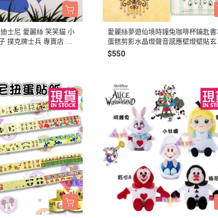
3月 經典復古單寧牛仔
DECOLE 聖誕節
2月 草莓甜點咖啡系列
DECOLE 干支虎年
 迪士尼 愛麗絲 笑笑貓 小
愛麗絲夢遊仙境時鐘兔咖啡杯鑰匙書
系列
子 撲克牌士兵 專賣店 限
蛋糕剪影水晶燈聲音感應壁燈壁貼玄
DECOLE 2021牛年
 歡迎詢問
燈
$550
DECOLE 2020鼠年
吊飾、沙包、場景
DECOLE 擴香石
夾、眼鏡盒
DECOLE 其他
周邊