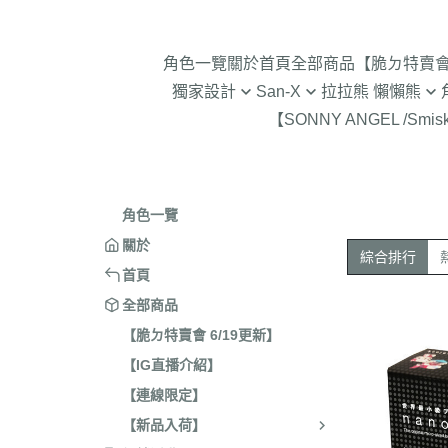
角色一覽
關於
首頁
全部商品
【脆ㄉ特賣會 
獨家設計
San-X
拉拉熊 懶懶熊
【SONNY ANGEL /Smis
2024年聖誕節
趴趴熊/烤焦麵包/阿福柔/甜點貓
拉拉熊 懶懶熊 專賣店限
角落生物 
2025蛇年迎新春
憂傷馬戲團
現貨-拉拉熊 懶懶熊 (8/4
2026年9
意志薄弱醬
2026年12月 正月羊年
2025年11
角色一覽
豆腐鯊
2026年10月 一起旅行/麵
2025年9
關於
綜合排行
跳跳小雞
2026年9月 馬卡龍萬聖節
2025年8
首頁
典復刻/心心相印
2025年5
全部商品
2026年8月 一番賞/四季
2025年3
【脆ㄉ特賣會 6/19更新】
活雜貨
【IG直播介紹】
2024年1
2026年7月 實驗室
【連線限定】
2024年1
2026年5月 一番賞/黑白
號/拉麵職
【新品入荷】