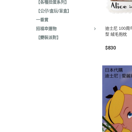
【各種扭蛋系列】
收藏
2022年4
【公仔/盒玩/盲盒】
保暖小物
2022年3
一番賞
文具
2022年3
迪士尼 100
招福幸運物
廚房用具/餐具
型 絨毛抱枕
2021年1
【變裝派對】
飾品、美妝產品
2021年1
$830
旅行用品
2021年1
居家收納 裝飾
2021年9
洗漱衛浴用品
2021年4
服飾配件
2021年4
其他
2021年2
嬰兒 阿卡將
2021年2
2020年4
2020年4