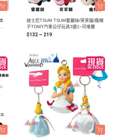
本
迪士尼TSUM TSUM愛麗絲/笑笑貓/瘋帽
關
子TOMY汽車公仔玩具3選1~可堆疊
$132 ~ 219