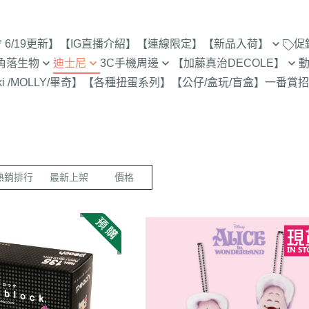
6/19更新】
【IG直播介紹】
【連線限定】
【新品入荷】
促
角落生物
迪士尼
3C手機周邊
【加藤真治DECOLE】
8/1新品入荷
9折【8/1新品
ki /MOLLY/畢奇】
【各種扭蛋系列】
【公仔/盒玩/盲盒】
一番賞
招
止
定
專賣店限定
【達菲雪莉枚畫家貓.Duffy
【iPhone 17Pro Max/Air專用保
DECOLE 萬聖節派對廣場
史努比/歐拉夫
西村裕
7/25新品入荷
Shelliemay Gelatoni】
護殼周邊】
招財貓富士
脆的特賣會 拉
更新)
月 心心相印
DECOLE 日本各地旅遊
史努比 專賣店
吉伊卡
7/18新品入荷
【玩具總動員】
【iPhone 17Pro/17專用保護殼
史努比 玻璃
月 SAN-X宇宙
DECOLE 花之國的愛麗絲
哆啦A夢
吉伊卡
7/11新品入荷
周邊】
300-售完為止
【公主系列】
包坊
月 萬聖節變裝
DECOLE 南方島嶼度假
蠟筆小新
小熊學校 
7/4新品入荷
【iPhone 16Pro Max/Plus專用
熱銷排行
最新上架
價格
玻璃 糖果罐 
【怪獸大學 怪獸電力公司】
派對/經
月 企鵝湖
DECOLE 新婚快樂
湯姆貓與傑利
卡娜赫
6/27新品入荷
保護殼周邊】
為止
【愛麗絲】
月 夢想成真
DECOLE 新生寶寶
櫻桃小丸子
Care 
6/20新品入荷
【iPhone 16Pro/16專用保護殼
配色/生
【小熊維尼】
月 進化論
DECOLE 女兒節
宮崎駿 龍貓 
Miffy
周邊】
6/13新品入荷
【小飛象】
女
2月 變裝蛇年
DECOLE 巧克力萬歲
泡泡先生
【iPhone 15Pro Max/Plus專用
6/6新品入荷
【米奇米妮】
美少女戰士
保護殼周邊】
0月 日常隨筆畫/表情符
DECOLE 招福兔年
野貓軍
5/30新品入荷
設計
人
【奇奇蒂蒂 唐老鴨黛西】
小小兵
【iPhone 15Pro/15專用保護殼
DECOLE 大野狼與小紅帽
植物小
5/23新品入荷