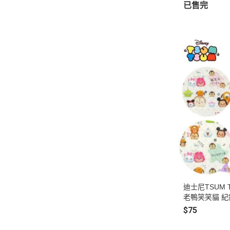
已售完
迪士尼TSUM
老鴨笑笑貓 
日本製
$75