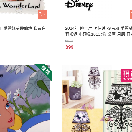
DECOLE 三毛貓酒吧
月 10周年全員集合
DECOLE 西瓜天堂
月 10周年海底世界
DECOLE 咖啡廳系列
月 10周年變裝柴犬
周年 愛麗絲夢遊仙境 郵票造
2024年 迪士尼 明信片 復古風 愛麗絲
DECOLE 秋季特產
奇米妮 小飛象101忠狗 桌曆 月曆 
1月 甜點店
$360
DECOLE 旅貓
2月 戲院爆米花
$99
DECOLE 商店街 植物咖啡廳
2月 恐龍的回憶
DECOLE 商店街 中華料理
月 美式速食店
DECOLE 商店街 咖啡廳
月 公園玩耍
DECOLE 商店街 壽司店
月 水果假期
DECOLE 南瓜收穫祭
月 花叢相遇兔兔
DECOLE 萬聖節南瓜王國
月 棉花糖樂園
DECOLE 昭和聖誕派對
月 露營登山系列
DECOLE 耶誕市集
月 炸豬排餐系列
DECOLE 萬聖節百鬼夜行派對