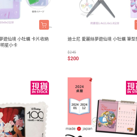
雜貨/聯
月 31冰淇淋聯名
【iPhone 6/6s專用保護殼周邊】
DECOLE 柚子日和
月 療癒表情
【APPLE WATCH/AirTag保護套
DECOLE 房間裝飾
周邊】
月 豬排美食公園
世界
DECOLE 滿月團圓
【夾式手機指環扣.附手機背帶】
2月 居家辦公小物
辦公室雜
夢遊仙境 小牡蠣 卡片收納
迪士尼 愛麗絲夢遊仙境 小牡蠣 筆型
DECOLE 午後貓咪
【行動電源】
2月 熊熊咖啡館
 明星小卡
DECOLE 賞櫻之旅
$245
2月 奢華下午茶
小清新咖
$200
DECOLE 月見旅店
月 2022聖誕節
DECOLE 草莓季
1月 寶寶托嬰中心
年/一番
DECOLE 招福文具
0月 變裝愛麗絲
DECOLE 草莓咖啡廳
/拉麵職
0月 經典回顧系列
DECOLE 節分祭
月 療癒國度
DECOLE 櫻花盛開
場景
月 幽靈遊樂園
DECOLE 休閒花園農場
遛娃包
月 星空列車
DECOLE 貝貓
月 鳥類好朋友