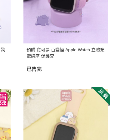
慕敏家族 Moomin
卡丘/動物森友會/
sand 貓福珊迪
SAMARU
竺鼠車車
耳狗
預購 寶可夢 百變怪 Apple Watch 立體充
電線座 保護套
已售完