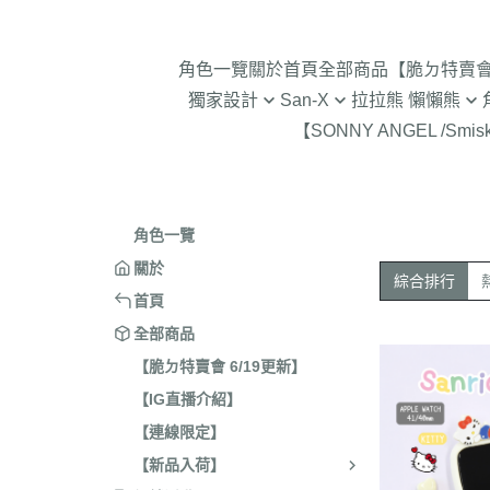
角色一覽
關於
首頁
全部商品
【脆ㄉ特賣會 
獨家設計
San-X
拉拉熊 懶懶熊
【SONNY ANGEL /Smis
2024年聖誕節
趴趴熊/烤焦麵包/阿福柔/甜點貓
拉拉熊 懶懶熊 專賣店限
角落生物 
2025蛇年迎新春
憂傷馬戲團
現貨-拉拉熊 懶懶熊 (8/4
2026年9
意志薄弱醬
2026年12月 正月羊年
2025年11
角色一覽
豆腐鯊
2026年10月 一起旅行/麵
2025年9
關於
綜合排行
跳跳小雞
2026年9月 馬卡龍萬聖節
2025年8
首頁
典復刻/心心相印
2025年5
全部商品
2026年8月 一番賞/四季
2025年3
【脆ㄉ特賣會 6/19更新】
活雜貨
【IG直播介紹】
2024年1
2026年7月 實驗室
【連線限定】
2024年1
2026年5月 一番賞/黑白
號/拉麵職
【新品入荷】