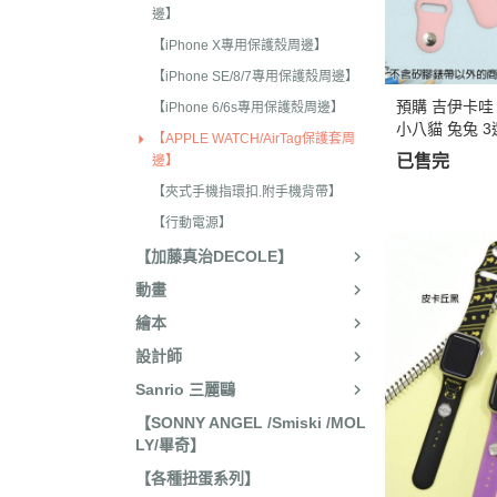
收藏
邊】
2022年4
【iPhone X專用保護殼周邊】
保暖小物
2022年3
【iPhone SE/8/7專用保護殼周邊】
文具
2022年3
預購 吉伊卡哇 
【iPhone 6/6s專用保護殼周邊】
廚房用具/餐具
小八貓 兔兔 3
2021年1
【APPLE WATCH/AirTag保護套周
飾品、美妝產品
已售完
邊】
2021年1
【夾式手機指環扣.附手機背帶】
旅行用品
2021年1
【行動電源】
居家收納 裝飾
2021年9
【加藤真治DECOLE】
洗漱衛浴用品
2021年4
動畫
服飾配件
2021年4
繪本
其他
2021年2
設計師
嬰兒 阿卡將
Sanrio 三麗鷗
2021年2
【SONNY ANGEL /Smiski /MOL
2020年4
LY/畢奇】
2020年4
【各種扭蛋系列】