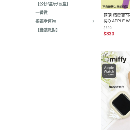
2020年0
【公仔/盒玩/盲盒】
2020年0
一番賞
預購 精靈寶可
貓咪三兄妺
擬Q APPLE 
招福幸運物
$890
【變裝派對】
睡衣派對
$830
絨毛玩偶、
包包、票卡
手機、耳機
保暖小物
文具
餐具
其他