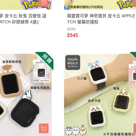
3月 經典復古單寧牛仔
DECOLE 聖誕節
2月 草莓甜點咖啡系列
夢 皮卡丘 耿鬼 百變怪 謎
精靈寶可夢 神奇寶貝 皮卡丘 APPLE
DECOLE 干支虎年
系列
WATCH 矽膠錶帶 4選1
TCH 螢幕防撞殼
DECOLE 2021牛年
$590
$545
DECOLE 2020鼠年
吊飾、沙包、場景
DECOLE 擴香石
夾、眼鏡盒
DECOLE 其他
周邊