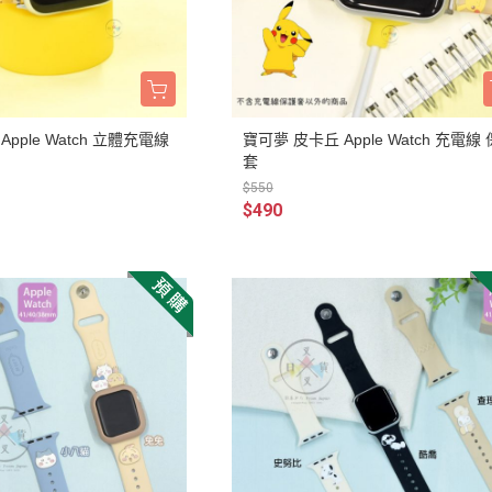
雜貨/聯
月 31冰淇淋聯名
【iPhone 6/6s專用保護殼周邊】
DECOLE 柚子日和
月 療癒表情
【APPLE WATCH/AirTag保護套
DECOLE 房間裝飾
周邊】
月 豬排美食公園
世界
DECOLE 滿月團圓
【夾式手機指環扣.附手機背帶】
2月 居家辦公小物
辦公室雜
pple Watch 立體充電線
寶可夢 皮卡丘 Apple Watch 充電線
DECOLE 午後貓咪
【行動電源】
2月 熊熊咖啡館
套
DECOLE 賞櫻之旅
$550
2月 奢華下午茶
小清新咖
$490
DECOLE 月見旅店
月 2022聖誕節
DECOLE 草莓季
1月 寶寶托嬰中心
年/一番
DECOLE 招福文具
0月 變裝愛麗絲
DECOLE 草莓咖啡廳
/拉麵職
0月 經典回顧系列
DECOLE 節分祭
月 療癒國度
DECOLE 櫻花盛開
場景
月 幽靈遊樂園
DECOLE 休閒花園農場
遛娃包
月 星空列車
DECOLE 貝貓
月 鳥類好朋友