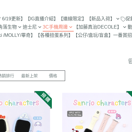
6/19更新】
【IG直播介紹】
【連線限定】
【新品入荷】
促
角落生物
迪士尼
3C手機周邊
【加藤真治DECOLE】
8/1新品入荷
9折【8/1新品
ki /MOLLY/畢奇】
【各種扭蛋系列】
【公仔/盒玩/盲盒】
一番賞
招
止
定
專賣店限定
【達菲雪莉枚畫家貓.Duffy
【iPhone 17Pro Max/Air專用保
DECOLE 萬聖節派對廣場
史努比/歐拉夫
西村裕
7/25新品入荷
Shelliemay Gelatoni】
護殼周邊】
招財貓富士
脆的特賣會 拉
更新)
月 心心相印
DECOLE 日本各地旅遊
史努比 專賣店
吉伊卡
7/18新品入荷
【玩具總動員】
【iPhone 17Pro/17專用保護殼
史努比 玻璃
月 SAN-X宇宙
DECOLE 花之國的愛麗絲
哆啦A夢
吉伊卡
7/11新品入荷
周邊】
300-售完為止
【公主系列】
包坊
月 萬聖節變裝
DECOLE 南方島嶼度假
蠟筆小新
小熊學校 
7/4新品入荷
【iPhone 16Pro Max/Plus專用
熱銷排行
最新上架
價格
玻璃 糖果罐 
【怪獸大學 怪獸電力公司】
派對/經
月 企鵝湖
DECOLE 新婚快樂
湯姆貓與傑利
卡娜赫
6/27新品入荷
保護殼周邊】
為止
【愛麗絲】
月 夢想成真
DECOLE 新生寶寶
櫻桃小丸子
Care 
6/20新品入荷
【iPhone 16Pro/16專用保護殼
配色/生
【小熊維尼】
月 進化論
DECOLE 女兒節
宮崎駿 龍貓 
Miffy
周邊】
6/13新品入荷
【小飛象】
女
2月 變裝蛇年
DECOLE 巧克力萬歲
泡泡先生
【iPhone 15Pro Max/Plus專用
6/6新品入荷
【米奇米妮】
美少女戰士
保護殼周邊】
0月 日常隨筆畫/表情符
DECOLE 招福兔年
野貓軍
5/30新品入荷
設計
人
【奇奇蒂蒂 唐老鴨黛西】
小小兵
【iPhone 15Pro/15專用保護殼
DECOLE 大野狼與小紅帽
植物小
5/23新品入荷