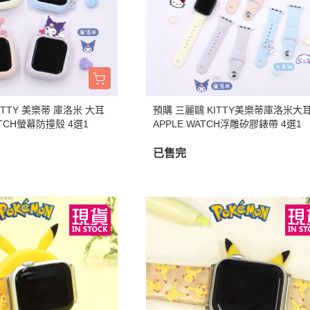
周邊】
月 天使偶像
【史迪奇 瑪麗貓 獅子王 101忠
芝麻街
DECOLE 檸檬季
嚕嚕米 
5/16新品入荷
草/四季
狗 小姐與流氓 小飛俠】
【iPhone 14Pro Max/Plus專用
月 生鮮超市
精靈寶可夢皮
DECOLE 賞月派對
mofu
5/9新品入荷
/美妝雜
保護殼周邊】
瑪莉歐
DECOLE 豐收秋季
兔丸 U
5/2新品入荷
【iPhone 14Pro/14專用保護殼
鬼滅之刃
Mister Donut 甜甜圈
DECOLE 貓咪寫真
確幸日常
周邊】
PUI PUI 天
DECOLE 小春茶屋
【iPhone 13專用保護殼周邊】
ITTY 美樂蒂 庫洛米 大耳
預購 三麗鷗 KITTY美樂蒂庫洛米大
2月 變裝龍年
哥吉拉
ATCH螢幕防撞殼 4選1
APPLE WATCH浮雕矽膠錶帶 4選1
DECOLE 雨天漫步
變裝招財
【iPhone 12/12pro專用保護殼周
1月 草莓蛋糕聖誕節
DECOLE 端午節
邊】
已售完
1月 寶寶幼兒園
誕派對/
DECOLE 風神雷神貓
【AirPods 1/2/3/4/PRO1/PRO2
0月 療癒國度第二彈/料
宇宙
保護套】
DECOLE 夏季庭院
肥嘟嘟麻糬
an-x宇
【iPhone 11/11pro/XR專用保護
DECOLE 春天的公園
月 扮鬼萬聖節
照
殼周邊】
DECOLE 松足神社
月 外星人來襲
ut甜甜圈/
【iPhone X專用保護殼周邊】
DECOLE 大吉大利
聖節變
 祭典
【iPhone SE/8/7專用保護殼周
DECOLE 大眾浴場
月 花仙子
邊】
DECOLE 柚子湯屋