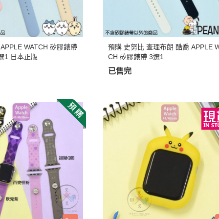
DECOLE 三毛貓酒吧
月 10周年全員集合
DECOLE 西瓜天堂
月 10周年海底世界
DECOLE 咖啡廳系列
月 10周年變裝柴犬
APPLE WATCH 矽膠錶帶
預購 史努比 查理布朗 酷喬 APPLE W
DECOLE 秋季特產
選1 日本正版
CH 矽膠錶帶 3選1
1月 甜點店
DECOLE 旅貓
已售完
2月 戲院爆米花
DECOLE 商店街 植物咖啡廳
2月 恐龍的回憶
DECOLE 商店街 中華料理
月 美式速食店
DECOLE 商店街 咖啡廳
月 公園玩耍
DECOLE 商店街 壽司店
月 水果假期
DECOLE 南瓜收穫祭
月 花叢相遇兔兔
DECOLE 萬聖節南瓜王國
月 棉花糖樂園
DECOLE 昭和聖誕派對
月 露營登山系列
DECOLE 耶誕市集
月 炸豬排餐系列
DECOLE 萬聖節百鬼夜行派對