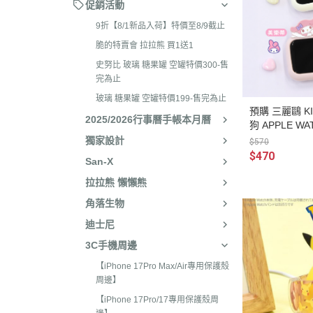
2026年4月 懶妹特輯
促銷活動
2024年8
2026年3月 蜜茶熊 幸運
9折【8/1新品入荷】特價至8/9截止
2024年7
配色/櫻花盛開/san-x小鎮
脆的特賣會 拉拉熊 買1送1
2024年5月
貨
史努比 玻璃 糖果罐 空罐特價300-售
2024年3月 
完為止
2026年2月 笑臉迎人/小
聯名
玻璃 糖果罐 空罐特價199-售完為止
2026年1月 一番賞
預購 三麗鷗 K
2023年1
2025/2026行事曆手帳本月曆
狗 APPLE W
2025年12月 變裝馬年/
2023年1
獨家設計
$570
貓/愛漂亮/燙布貼風格
$470
San-X
2023年1
2025年11月 蜂蜜森林聖
拉拉熊 懶懶熊
2023年1
羔羊毛/居家好物/SAN-X
角落生物
理小天才/
2025年10月 等你回家/s
迪士尼
2023年9
宙/壽司職人/禮盒組/寫真
3C手機周邊
2023年8
2025年9月 Mister Don
【iPhone 17Pro Max/Air專用保護殼
基礎款/開學雜貨/萬
2023年7月
周邊】
裝/2026行事曆
2023年4
【iPhone 17Pro/17專用保護殼周