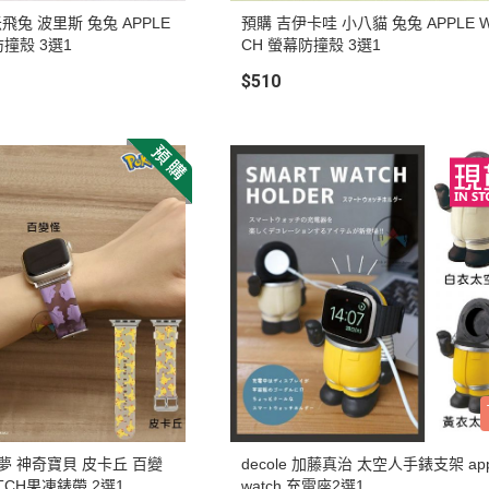
預購 吉伊卡哇 小八貓 兔兔 APPLE W
防撞殼 3選1
CH 螢幕防撞殼 3選1
$510
夢 神奇寶貝 皮卡丘 百變
decole 加藤真治 太空人手錶支架 app
ATCH果凍錶帶 2選1
watch 充電座2選1