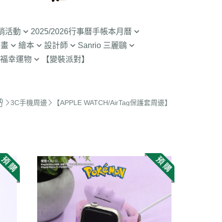
銷活動
2025/2026行事曆手帳本月曆
動畫
繪本
設計師
Sanrio 三麗鷗
入荷】特價至8/9截
清倉99元起! 2026行事曆手帳本
福幸運物
【變裝派對】
月曆
二
SOU SOU京都品牌
【Sanrio-凱蒂貓 Kitty】
山達摩
拉熊 買1送1
2.9折起!2025年行事曆手帳本月
限定
哇 專賣店限定
不二家 PEKO
【Sanrio-雙子星 KIKILALA】
曆
 糖果罐 空罐特價
哇
杯緣子 杯緣子女孩OL小姐
【Sanrio-庫洛米 美樂蒂
3C手機周邊
【APPLE WATCH/AirTag保護套周邊】
63元起出清 過期行事曆手帳本月
Melody】
The Bears School
宇宙人CRAFTHOLIC
曆
空罐特價199-售完
【Sanrio-蛋黃哥】
鼠
拉
【Sanrio-布丁狗 大耳狗 帕恰
Bears彩虹熊
狗】
魔女宅急便 神隱少
 米菲 米飛兔
【Sanrio-人魚漢頓 酷企鵝 大眼
.Brabapapa
蛙】
團
精靈 屁桃 醜比頭