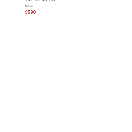
$710
$590