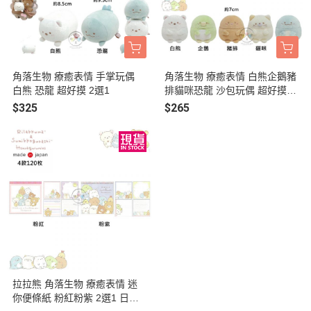
角落生物 療癒表情 手掌玩偶
角落生物 療癒表情 白熊企鵝豬
白熊 恐龍 超好摸 2選1
排貓咪恐龍 沙包玩偶 超好摸 5
選1
$325
$265
拉拉熊 角落生物 療癒表情 迷
你便條紙 粉紅粉紫 2選1 日本