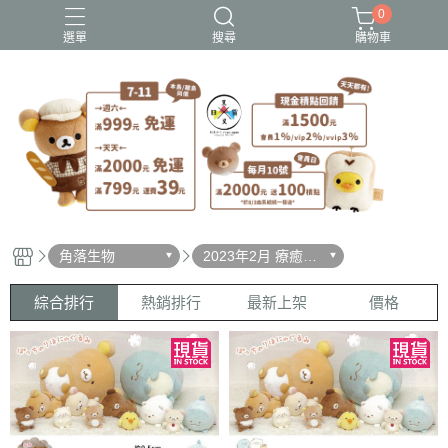
0
選單
搜尋
購物車
史努比歐拉夫
吉伊卡哇
憂傷馬戲團
拉拉熊
迪士尼-玩具總動員
角落生物
2023年2月 療癒表
情
綜合排行
熱銷排行
最新上架
價格