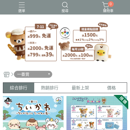
0
選單
搜尋
購物車
史努比歐拉夫
吉伊卡哇
憂傷馬戲團
拉拉熊
迪士尼-玩具總動員
一番賞
綜合排行
熱銷排行
最新上架
價格