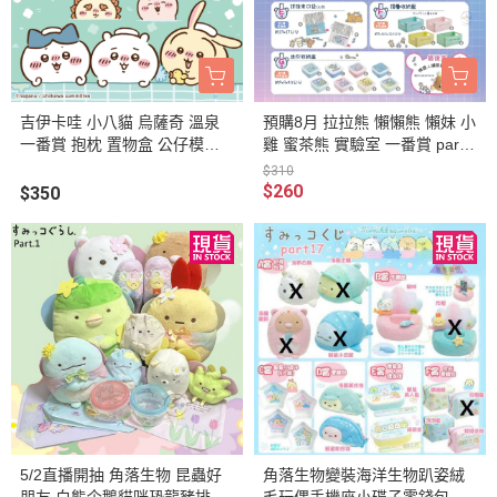
吉伊卡哇 小八貓 烏薩奇 溫泉
預購8月 拉拉熊 懶懶熊 懶妹 小
一番賞 抱枕 置物盒 公仔模型
雞 蜜茶熊 實驗室 一番賞 part.1
文具鑰匙圈..等
3 第二箱
$310
$260
$350
5/2直播開抽 角落生物 昆蟲好
角落生物變裝海洋生物趴姿絨
朋友 白熊企鵝貓咪恐龍豬排炸
毛玩偶手機座小碟子零錢包一