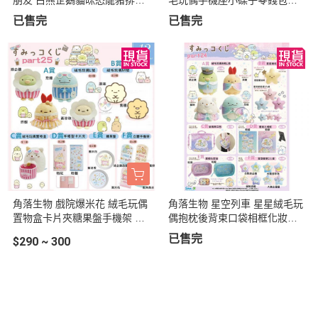
蝦 一番賞 Part.1
番賞抽抽樂
已售完
已售完
角落生物 戲院爆米花 絨毛玩偶
角落生物 星空列車 星星絨毛玩
置物盒卡片夾糖果盤手機架 一
偶抱枕後背束口袋相框化妝包
番賞抽抽樂
星型徽章一番賞抽抽樂
已售完
$290 ~ 300
關於
全部商品