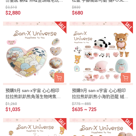
抱枕 55公分
毛玩偶22.5公分 4選1
$3,510
$830
$2,880
$680
預購9月 san-x宇宙 心心相印
預購9月 san-x宇宙 心心相印
拉拉熊趴趴熊角落生物烤焦麵
拉拉熊趴趴熊小海豹恐龍 絨毛
包 愛心絨毛抱枕 超好摸
娃娃玩偶抱愛心枕頭 4選1
$1,260
$775 ~ 885
$1,035
$635 ~ 725