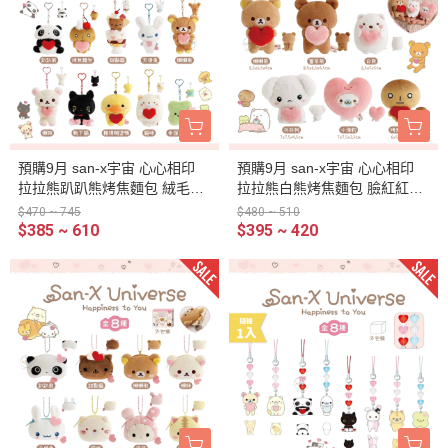
預購9月 san-x宇宙 心心相印
預購9月 san-x宇宙 心心相印
拉拉熊趴趴熊烤焦麵包 絨毛玩
拉拉熊白熊烤焦麵包 臉紅紅抱
偶吊飾愛心鑰匙圈 10選1
愛心 絨毛手掌玩偶 6選1
$470 ~ 745
$480 ~ 510
$385 ~ 610
$395 ~ 420