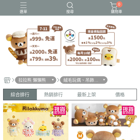
0
選單
搜尋
購物車
史努比歐拉夫
吉伊卡哇
憂傷馬戲團
拉拉熊
迪士尼-玩具總動員
拉拉熊 懶懶熊
絨毛玩偶、吊飾、
沙包、場景
綜合排行
熱銷排行
最新上架
價格