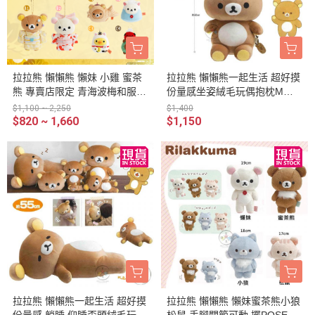
拉拉熊 懶懶熊 懶妹 小雞 蜜茶
拉拉熊 懶懶熊一起生活 超好摸
熊 專賣店限定 青海波梅和服
份量感坐姿絨毛玩偶抱枕M號3
新年吉祥物 絨毛玩偶 吊飾 10
0公分
$1,100 ~ 2,250
$1,400
選1
$820 ~ 1,660
$1,150
拉拉熊 懶懶熊一起生活 超好摸
拉拉熊 懶懶熊 懶妹蜜茶熊小狼
份量感 躺睡 仰睡歪頭絨毛玩偶
松鼠 手腳關節可動 擺POSE絨