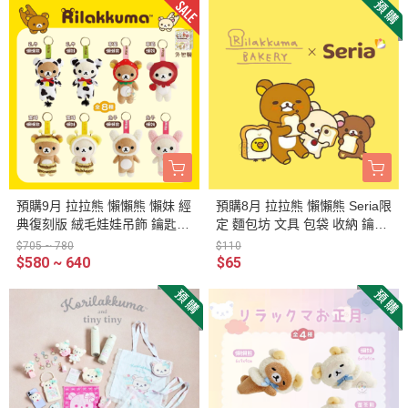
預購9月 拉拉熊 懶懶熊 懶妹 經
預購8月 拉拉熊 懶懶熊 Seria限
典復刻版 絨毛娃娃吊飾 鑰匙圈
定 麵包坊 文具 包袋 收納 鑰匙
盲抽 全8款
圈 吊飾 立牌 11選1【8/6截
$705 ~ 780
$110
止】
$580 ~ 640
$65