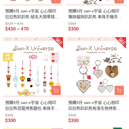
預購9月 san-x宇宙 心心相印
預購9月 san-x宇宙 心心相印
拉拉熊趴趴熊 絨毛大頭零錢包
懶妹貓咪趴趴熊 串珠手機吊飾
吊飾 盲抽 全8種 隨機1入
盲抽 全8種 隨機1入
$525 ~ 575
$365
$430 ~ 470
$300
預購9月 san-x宇宙 心心相印
預購9月 san-x宇宙 心心相印
拉拉熊恐龍烤焦麵包 串珠手機
拉拉熊趴趴熊角落生物烤焦麵
吊飾 盲抽 全8種 隨機1入
包 愛心鏡子 鑰匙圈
$365
$365
$300
$300