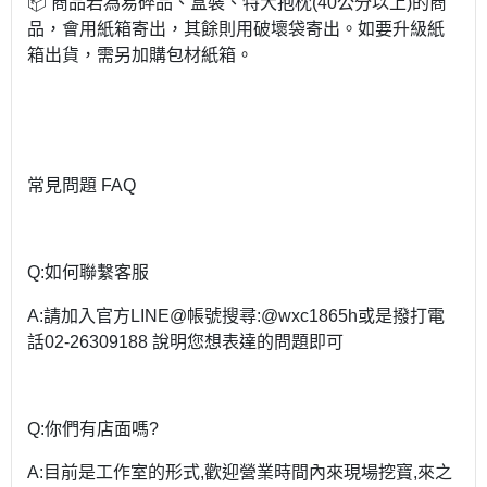
📦 商品若為易碎品、盒裝、特大抱枕(40公分以上)的商
品，會用紙箱寄出，其餘則用破壞袋寄出。如要升級紙
箱出貨，需另加購包材紙箱。
常見問題 FAQ
Q:如何聯繫客服
A:請加入官方LINE@帳號搜尋:@wxc1865h或是撥打電
話02-26309188 說明您想表達的問題即可
Q:你們有店面嗎?
A:目前是工作室的形式,歡迎營業時間內來現場挖寶,來之