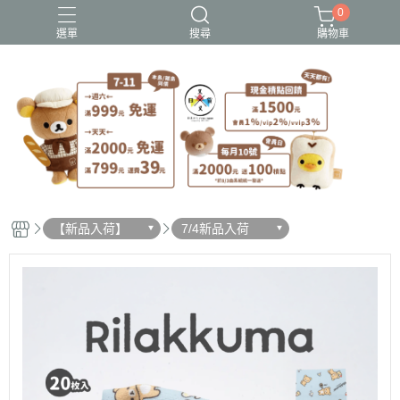
0
選單
搜尋
購物車
史努比歐拉夫
吉伊卡哇
憂傷馬戲團
拉拉熊
迪士尼-玩具總動員
【新品入荷】
7/4新品入荷