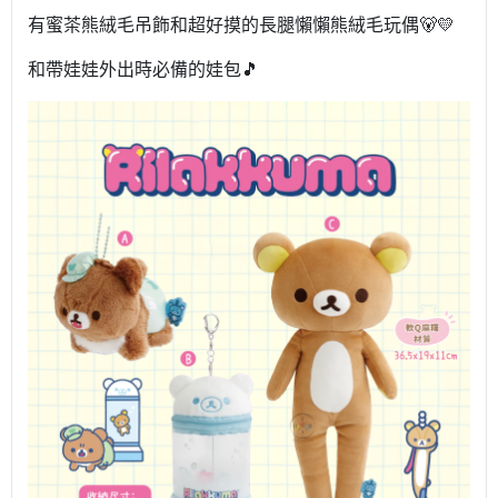
有蜜茶熊絨毛吊飾和超好摸的長腿懶懶熊絨毛玩偶🐻💛
和帶娃娃外出時必備的娃包🎵