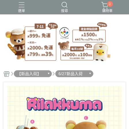
0
選單
搜尋
購物車
史努比歐拉夫
吉伊卡哇
憂傷馬戲團
拉拉熊
迪士尼-玩具總動員
【新品入荷】
6/27新品入荷