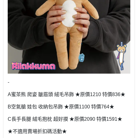
-
A蜜茶熊 爬姿 皺眉頭 絨毛吊飾 ★原價1210 特價836★
B空氣艙 娃包 收納包吊飾 ★原價1100 特價764★
C長手長腿 絨毛抱枕 超好摸 ★原價2090 特價1591★
★不適用賣場折扣碼活動★