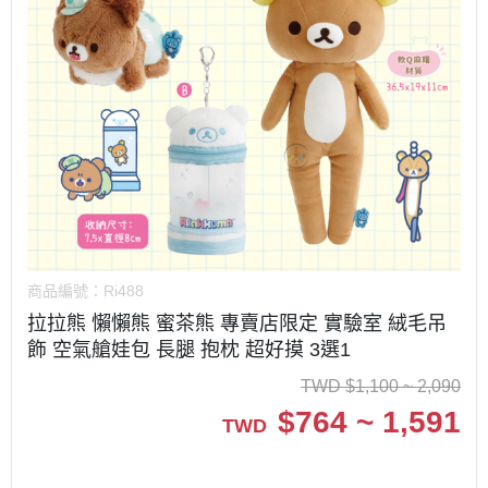
商品編號：
Ri488
拉拉熊 懶懶熊 蜜茶熊 專賣店限定 實驗室 絨毛吊
飾 空氣艙娃包 長腿 抱枕 超好摸 3選1
TWD
$
1,100 ~ 2,090
$
764 ~ 1,591
TWD