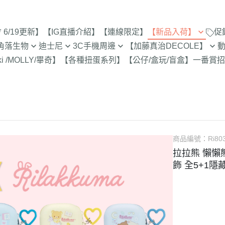
6/19更新】
【IG直播介紹】
【連線限定】
【新品入荷】
促
角落生物
迪士尼
3C手機周邊
【加藤真治DECOLE】
8/1新品入荷
9折【8/1新品
ki /MOLLY/畢奇】
【各種扭蛋系列】
【公仔/盒玩/盲盒】
一番賞
招
止
定
專賣店限定
【達菲雪莉枚畫家貓.Duffy
【iPhone 17Pro Max/Air專用保
DECOLE 萬聖節派對廣場
史努比/歐拉夫
西村裕
7/25新品入荷
Shelliemay Gelatoni】
護殼周邊】
招財貓富士
脆的特賣會 拉
更新)
月 心心相印
DECOLE 日本各地旅遊
史努比 專賣店
吉伊卡
7/18新品入荷
【玩具總動員】
【iPhone 17Pro/17專用保護殼
史努比 玻璃
月 SAN-X宇宙
DECOLE 花之國的愛麗絲
哆啦A夢
吉伊卡
7/11新品入荷
周邊】
300-售完為止
【公主系列】
包坊
月 萬聖節變裝
DECOLE 南方島嶼度假
蠟筆小新
小熊學校 
7/4新品入荷
【iPhone 16Pro Max/Plus專用
玻璃 糖果罐 
【怪獸大學 怪獸電力公司】
派對/經
月 企鵝湖
DECOLE 新婚快樂
湯姆貓與傑利
卡娜赫
6/27新品入荷
商品編號：
Ri80
保護殼周邊】
為止
【愛麗絲】
月 夢想成真
DECOLE 新生寶寶
櫻桃小丸子
Care 
拉拉熊 懶懶
6/20新品入荷
【iPhone 16Pro/16專用保護殼
配色/生
【小熊維尼】
飾 全5+1隱
月 進化論
DECOLE 女兒節
宮崎駿 龍貓 
Miffy
周邊】
6/13新品入荷
【小飛象】
女
2月 變裝蛇年
DECOLE 巧克力萬歲
泡泡先生
【iPhone 15Pro Max/Plus專用
6/6新品入荷
【米奇米妮】
美少女戰士
保護殼周邊】
0月 日常隨筆畫/表情符
DECOLE 招福兔年
野貓軍
5/30新品入荷
設計
人
【奇奇蒂蒂 唐老鴨黛西】
小小兵
【iPhone 15Pro/15專用保護殼
DECOLE 大野狼與小紅帽
植物小
5/23新品入荷