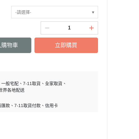
慕敏家族 Moomin
-請選擇-
卡丘/動物森友會/
sand 貓福珊迪
SAMARU
竺鼠車車
入購物車
立即購買
一般宅配
7-11取貨
全家取貨
世界各地配送
帳匯款
7-11取貨付款
信用卡