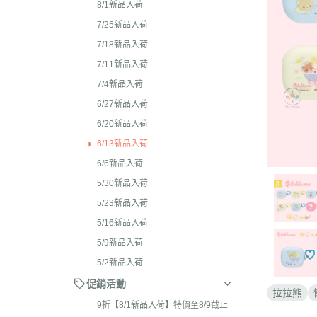
2026年4月 懶妹特輯
8/1新品入荷
2024年8
2026年3月 蜜茶熊 幸運
7/25新品入荷
2024年7
配色/櫻花盛開/san-x小鎮
7/18新品入荷
2024年5月
貨
7/11新品入荷
2024年3月 
7/4新品入荷
2026年2月 笑臉迎人/小
聯名
6/27新品入荷
2026年1月 一番賞
2023年1
6/20新品入荷
2025年12月 變裝馬年/
2023年1
6/13新品入荷
貓/愛漂亮/燙布貼風格
6/6新品入荷
2023年1
2025年11月 蜂蜜森林聖
5/30新品入荷
2023年1
羔羊毛/居家好物/SAN-X
5/23新品入荷
理小天才/
2025年10月 等你回家/s
5/16新品入荷
2023年9
宙/壽司職人/禮盒組/寫真
5/9新品入荷
2023年8
2025年9月 Mister Don
5/2新品入荷
基礎款/開學雜貨/萬
2023年7月
促銷活動
拉拉熊
裝/2026行事曆
2023年4
9折【8/1新品入荷】特價至8/9截止