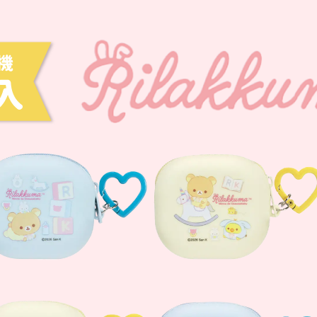
DECOLE 三毛貓酒吧
月 10周年全員集合
DECOLE 西瓜天堂
月 10周年海底世界
DECOLE 咖啡廳系列
月 10周年變裝柴犬
DECOLE 秋季特產
1月 甜點店
DECOLE 旅貓
2月 戲院爆米花
DECOLE 商店街 植物咖啡廳
2月 恐龍的回憶
DECOLE 商店街 中華料理
月 美式速食店
DECOLE 商店街 咖啡廳
月 公園玩耍
DECOLE 商店街 壽司店
月 水果假期
DECOLE 南瓜收穫祭
月 花叢相遇兔兔
DECOLE 萬聖節南瓜王國
月 棉花糖樂園
DECOLE 昭和聖誕派對
月 露營登山系列
DECOLE 耶誕市集
月 炸豬排餐系列
DECOLE 萬聖節百鬼夜行派對