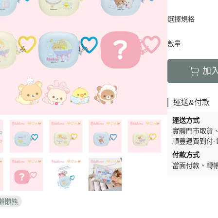
周邊】
月 天使偶像
【史迪奇 瑪麗貓 獅子王 101忠
芝麻街
DECOLE 檸檬季
嚕嚕米 
5/16新品入荷
草/四季
狗 小姐與流氓 小飛俠】
選擇規格
【iPhone 14Pro Max/Plus專用
月 生鮮超市
精靈寶可夢皮
DECOLE 賞月派對
mofu
5/9新品入荷
/美妝雜
保護殼周邊】
瑪莉歐
DECOLE 豐收秋季
兔丸 U
5/2新品入荷
數量
【iPhone 14Pro/14專用保護殼
鬼滅之刃
Mister Donut 甜甜圈
DECOLE 貓咪寫真
確幸日常
周邊】
PUI PUI 天
加
DECOLE 小春茶屋
【iPhone 13專用保護殼周邊】
2月 變裝龍年
哥吉拉
DECOLE 雨天漫步
變裝招財
【iPhone 12/12pro專用保護殼周
1月 草莓蛋糕聖誕節
運送&付款
DECOLE 端午節
邊】
1月 寶寶幼兒園
誕派對/
DECOLE 風神雷神貓
運送方式
【AirPods 1/2/3/4/PRO1/PRO2
0月 療癒國度第二彈/料
實體門市取貨
宇宙
保護套】
DECOLE 夏季庭院
順豐運費到付-
肥嘟嘟麻糬
an-x宇
【iPhone 11/11pro/XR專用保護
DECOLE 春天的公園
付款方式
月 扮鬼萬聖節
照
殼周邊】
當面付款
轉
DECOLE 松足神社
月 外星人來襲
ut甜甜圈/
【iPhone X專用保護殼周邊】
DECOLE 大吉大利
聖節變
 祭典
【iPhone SE/8/7專用保護殼周
DECOLE 大眾浴場
懶懶熊
月 花仙子
邊】
DECOLE 柚子湯屋