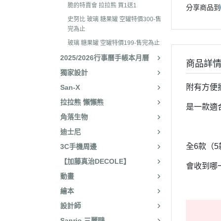
2025年8月 一番賞/廚房
2023年3
脆的特賣會 拉拉熊 買1送1
分享商品到
名文具/Y2K
史努比 玻璃 糖果罐 空罐特價300-售
2023年2
2025年7月 電玩遊戲
完為止
2023年2
玻璃 糖果罐 空罐特價199-售完為止
2025年5月 一番賞/花花
2022年1
2025/2026行事曆手帳本月曆
2025年3月 雨過天晴/
商品詳
2022年1
獨家設計
貨/復刻
2022年1
附有方便
San-X
2025年2月 懶妹小惡魔/
拉拉熊 懶懶熊
2022年11
啡館
是一款適
角落生物
2022年1
2024年12月 療癒小窩/蛇
迪士尼
賞
2022年1
全6款（
3C手機周邊
2024年10月 小確幸日常
2022年1
【加藤真治DECOLE】
人/表情符號/Y2K回顧
會收到哪
2022年7
動畫
絨毛玩偶、吊飾、沙包、
2022年7
繪本
包包、票卡夾、眼鏡盒、
2022年6
設計師
手機、耳機、電腦周邊
2022年4
Sanrio 三麗鷗