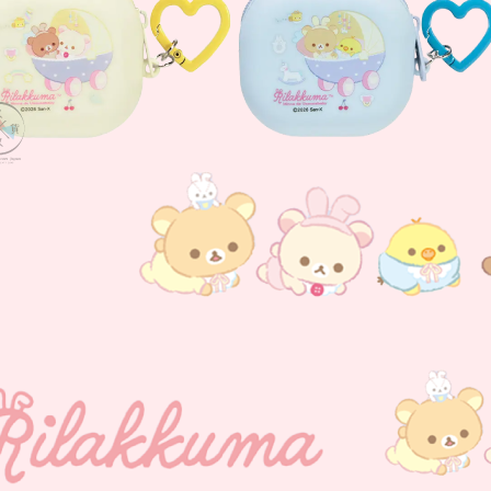
3月 經典復古單寧牛仔
DECOLE 聖誕節
2月 草莓甜點咖啡系列
DECOLE 干支虎年
系列
DECOLE 2021牛年
DECOLE 2020鼠年
吊飾、沙包、場景
DECOLE 擴香石
夾、眼鏡盒
DECOLE 其他
周邊