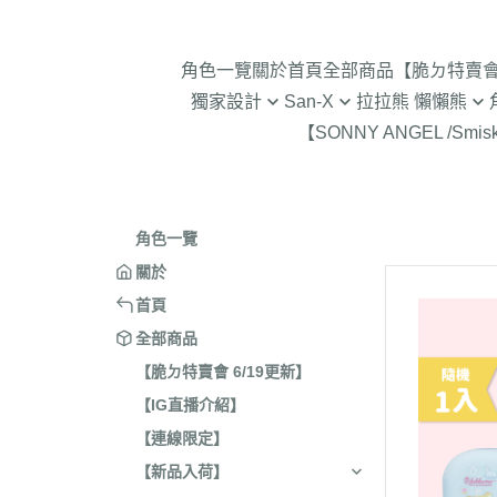
角色一覽
關於
首頁
全部商品
【脆ㄉ特賣會 
獨家設計
San-X
拉拉熊 懶懶熊
【SONNY ANGEL /Smis
2024年聖誕節
趴趴熊/烤焦麵包/阿福柔/甜點貓
拉拉熊 懶懶熊 專賣店限
角落生物 
2025蛇年迎新春
憂傷馬戲團
現貨-拉拉熊 懶懶熊 (8/4
2026年9
意志薄弱醬
2026年12月 正月羊年
2025年11
角色一覽
豆腐鯊
2026年10月 一起旅行/麵
2025年9
關於
跳跳小雞
2026年9月 馬卡龍萬聖節
2025年8
首頁
典復刻/心心相印
2025年5
全部商品
2026年8月 一番賞/四季
2025年3
【脆ㄉ特賣會 6/19更新】
活雜貨
【IG直播介紹】
2024年1
2026年7月 實驗室
【連線限定】
2024年1
2026年5月 一番賞/黑白
號/拉麵職
【新品入荷】