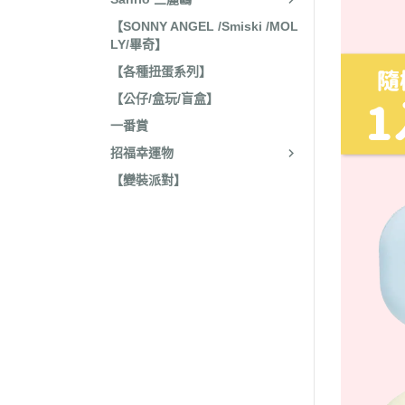
收藏
2022年4
【SONNY ANGEL /Smiski /MOL
保暖小物
LY/畢奇】
2022年3
文具
【各種扭蛋系列】
2022年3
【公仔/盒玩/盲盒】
廚房用具/餐具
2021年1
一番賞
飾品、美妝產品
2021年1
招福幸運物
旅行用品
2021年1
【變裝派對】
居家收納 裝飾
2021年9
洗漱衛浴用品
2021年4
服飾配件
2021年4
其他
2021年2
嬰兒 阿卡將
2021年2
2020年4
2020年4