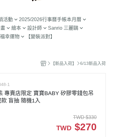
銷活動
2025/2026行事曆手帳本月曆
動畫
繪本
設計師
Sanrio 三麗鷗
入荷】特價至8/9截
清倉99元起! 2026行事曆手帳本
福幸運物
【變裝派對】
月曆
二
SOU SOU京都品牌
【Sanrio-凱蒂貓 Kitty】
山達摩
拉熊 買1送1
2.9折起!2025年行事曆手帳本月
限定
哇 專賣店限定
不二家 PEKO
【Sanrio-雙子星 KIKILALA】
曆
 糖果罐 空罐特價
哇
杯緣子 杯緣子女孩OL小姐
【Sanrio-庫洛米 美樂蒂
【新品入荷】
6/13新品入荷
63元起出清 過期行事曆手帳本月
Melody】
The Bears School
宇宙人CRAFTHOLIC
曆
空罐特價199-售完
【Sanrio-蛋黃哥】
鼠
拉
348-1
【Sanrio-布丁狗 大耳狗 帕恰
Bears彩虹熊
熊 專賣店限定 寶寶BABY 矽膠零錢包吊
狗】
藏款 盲抽 隨機1入
魔女宅急便 神隱少
 米菲 米飛兔
【Sanrio-人魚漢頓 酷企鵝 大眼
.Brabapapa
蛙】
TWD
$
330
團
$
270
TWD
精靈 屁桃 醜比頭