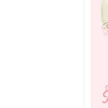
2020年0
2020年0
貓咪三兄妺
睡衣派對
絨毛玩偶、
包包、票卡
手機、耳機
保暖小物
文具
餐具
其他