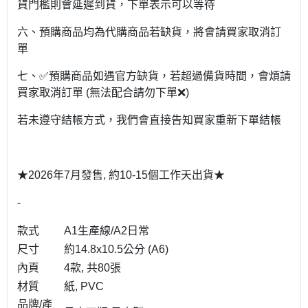
貨門檻則會延遲到貨，下單表示可以等待
六、預購商品均為代購商品若缺貨，將會請買家取消訂
單
七、✅預購商品如遇官方缺貨，若超過備貨時間，會煩請
買家取消訂單 (無法配合請勿下單❌)
若未遵守結帳方式，我們會直接告知買家重新下單結帳
★2026年7月發售, 約10-15個工作天出貨★
-
款式
A1生產線/A2日常
尺寸
約14.8x10.5公分 (A6)
內頁
4款, 共80張
材質
紙, PVC
品牌/產