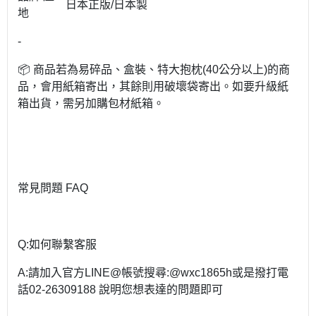
日本正版/日本製
地
-
📦 商品若為易碎品、盒裝、特大抱枕(40公分以上)的商
品，會用紙箱寄出，其餘則用破壞袋寄出。如要升級紙
箱出貨，需另加購包材紙箱。
常見問題 FAQ
Q:如何聯繫客服
A:請加入官方LINE@帳號搜尋:@wxc1865h或是撥打電
話02-26309188 說明您想表達的問題即可