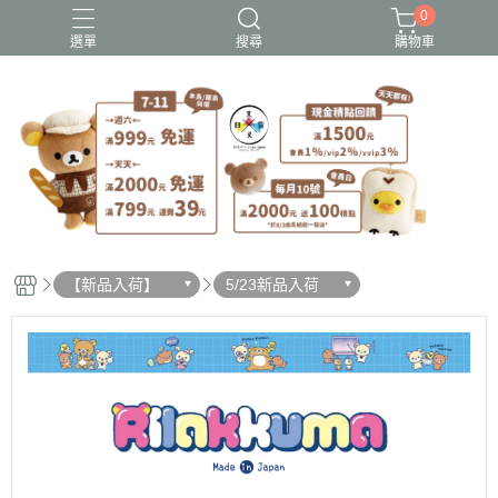
0
選單
搜尋
購物車
史努比歐拉夫
吉伊卡哇
憂傷馬戲團
拉拉熊
迪士尼-玩具總動員
【新品入荷】
5/23新品入荷