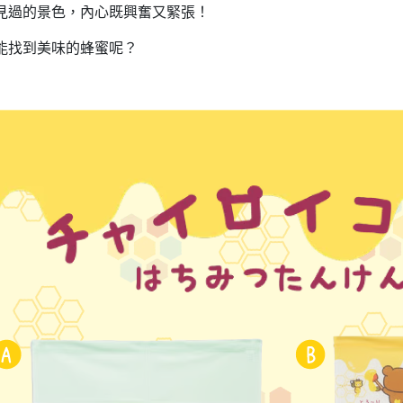
DECOLE 三毛貓酒吧
見過的景色，內心既興奮又緊張！
月 10周年全員集合
DECOLE 西瓜天堂
能找到美味的蜂蜜呢？
月 10周年海底世界
DECOLE 咖啡廳系列
月 10周年變裝柴犬
DECOLE 秋季特產
1月 甜點店
DECOLE 旅貓
2月 戲院爆米花
DECOLE 商店街 植物咖啡廳
2月 恐龍的回憶
DECOLE 商店街 中華料理
月 美式速食店
DECOLE 商店街 咖啡廳
月 公園玩耍
DECOLE 商店街 壽司店
月 水果假期
DECOLE 南瓜收穫祭
月 花叢相遇兔兔
DECOLE 萬聖節南瓜王國
月 棉花糖樂園
DECOLE 昭和聖誕派對
月 露營登山系列
DECOLE 耶誕市集
月 炸豬排餐系列
DECOLE 萬聖節百鬼夜行派對