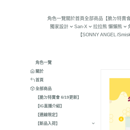
角色一覽
關於
首頁
全部商品
【脆ㄉ特賣會 
獨家設計
San-X
拉拉熊 懶懶熊
【SONNY ANGEL /Smis
2024年聖誕節
趴趴熊/烤焦麵包/阿福柔/甜點貓
拉拉熊 懶懶熊 專賣店限
角落生物 
2025蛇年迎新春
憂傷馬戲團
現貨-拉拉熊 懶懶熊 (8/7
2026年9
意志薄弱醬
2026年12月 正月羊年
2025年11
角色一覽
豆腐鯊
2026年10月 一起旅行/麵
2025年9
關於
跳跳小雞
2026年9月 馬卡龍萬聖節
2025年8
首頁
典復刻/心心相印
2025年5
全部商品
2026年8月 一番賞/四季
2025年3
【脆ㄉ特賣會 6/19更新】
活雜貨
【IG直播介紹】
2024年1
2026年7月 實驗室
【連線限定】
2024年1
2026年5月 一番賞/黑白
號/拉麵職
【新品入荷】