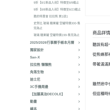
2025年8月 一番賞/廚房
2023年3
9折【8/1新品入荷】特價至8/9截止
名文具/Y2K
9折【8/8新品入荷】特價至8/23截止
2023年2
2025年7月 電玩遊戲
脆的特賣會 拉拉熊 買1送1
2023年2
2025年5月 一番賞/花花
史努比 玻璃 糖果罐 空罐特價300-售
2022年1
完為止
2025年3月 雨過天晴/
商品詳
2022年1
玻璃 糖果罐 空罐特價199-售完為止
貨/復刻
2025/2026行事曆手帳本月曆
2022年1
聽說有超
2025年2月 懶妹小惡魔/
獨家設計
2022年11
啡館
從熊蜂那
San-X
2022年1
2024年12月 療癒小窩/蛇
帶著滿滿
拉拉熊 懶懶熊
賞
2022年1
角落生物
2024年10月 小確幸日常
2022年1
迪士尼
人/表情符號/Y2K回顧
2022年7
雖然途中
3C手機周邊
絨毛玩偶、吊飾、沙包、
2022年7
但這種時
【加藤真治DECOLE】
包包、票卡夾、眼鏡盒、
2022年6
動畫
手機、耳機、電腦周邊
2022年4
繪本