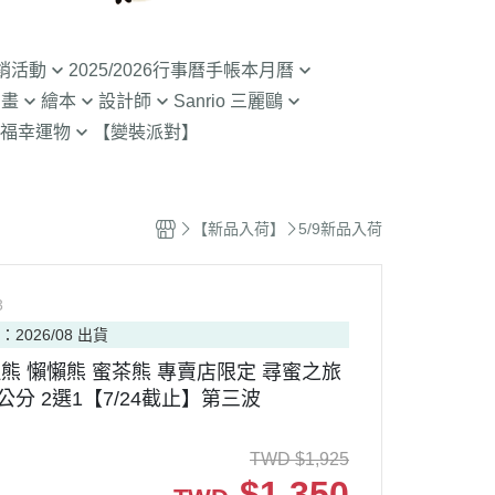
銷活動
2025/2026行事曆手帳本月曆
動畫
繪本
設計師
Sanrio 三麗鷗
入荷】特價至8/9截
清倉99元起! 2026行事曆手帳本
福幸運物
【變裝派對】
月曆
二
SOU SOU京都品牌
【Sanrio-凱蒂貓 Kitty】
山達摩
入荷】特價至8/23
2.9折起!2025年行事曆手帳本月
限定
哇 專賣店限定
不二家 PEKO
【Sanrio-雙子星 KIKILALA】
曆
哇
杯緣子 杯緣子女孩OL小姐
【Sanrio-庫洛米 美樂蒂
【新品入荷】
5/9新品入荷
拉熊 買1送1
63元起出清 過期行事曆手帳本月
Melody】
The Bears School
宇宙人CRAFTHOLIC
曆
 糖果罐 空罐特價
【Sanrio-蛋黃哥】
鼠
拉
3
【Sanrio-布丁狗 大耳狗 帕恰
Bears彩虹熊
：2026/08 出貨
空罐特價199-售完
狗】
魔女宅急便 神隱少
 米菲 米飛兔
拉熊 懶懶熊 蜜茶熊 專賣店限定 尋蜜之旅
【Sanrio-人魚漢頓 酷企鵝 大眼
50公分 2選1【7/24截止】第三波
.Brabapapa
蛙】
團
TWD
$
1,925
精靈 屁桃 醜比頭
$
1,350