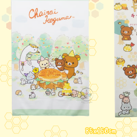
3月 經典復古單寧牛仔
DECOLE 聖誕節
2月 草莓甜點咖啡系列
DECOLE 干支虎年
系列
DECOLE 2021牛年
DECOLE 2020鼠年
吊飾、沙包、場景
DECOLE 擴香石
夾、眼鏡盒
DECOLE 其他
周邊