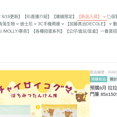
6/19更新】
【IG直播介紹】
【連線限定】
【新品入荷】
促
角落生物
迪士尼
3C手機周邊
【加藤真治DECOLE】
8/8新品入荷
9折【8/1新品
ki /MOLLY/畢奇】
【各種扭蛋系列】
【公仔/盒玩/盲盒】
一番賞
招
止
定
專賣店限定
【達菲雪莉枚畫家貓.Duffy
【iPhone 17Pro Max/Air專用保
DECOLE 萬聖節派對廣場
史努比/歐拉夫
西村裕
8/1新品入荷
Shelliemay Gelatoni】
護殼周邊】
招財貓富士
9折【8/8新品
更新)
月 心心相印
DECOLE 日本各地旅遊
史努比 專賣店
吉伊卡
7/25新品入荷
截止
【玩具總動員】
【iPhone 17Pro/17專用保護殼
月 SAN-X宇宙
DECOLE 花之國的愛麗絲
哆啦A夢
吉伊卡
7/18新品入荷
周邊】
脆的特賣會 拉
【公主系列】
包坊
月 萬聖節變裝
DECOLE 南方島嶼度假
蠟筆小新
小熊學校 
7/11新品入荷
【iPhone 16Pro Max/Plus專用
史努比 玻璃
【怪獸大學 怪獸電力公司】
派對/經
月 企鵝湖
DECOLE 新婚快樂
湯姆貓與傑利
卡娜赫
7/4新品入荷
商品編號：
Ri46
保護殼周邊】
300-售完為止
【愛麗絲】
月 夢想成真
DECOLE 新生寶寶
櫻桃小丸子
Care 
預購商品
預計
6/27新品入荷
【iPhone 16Pro/16專用保護殼
玻璃 糖果罐 
配色/生
【小熊維尼】
月 進化論
DECOLE 女兒節
宮崎駿 龍貓 
Miffy
預購8月 拉
周邊】
6/20新品入荷
為止
【小飛象】
女
門簾 85x1
2月 變裝蛇年
DECOLE 巧克力萬歲
泡泡先生
【iPhone 15Pro Max/Plus專用
6/13新品入荷
【米奇米妮】
美少女戰士
保護殼周邊】
0月 日常隨筆畫/表情符
DECOLE 招福兔年
野貓軍
6/6新品入荷
設計
人
【奇奇蒂蒂 唐老鴨黛西】
小小兵
【iPhone 15Pro/15專用保護殼
DECOLE 大野狼與小紅帽
植物小
5/30新品入荷