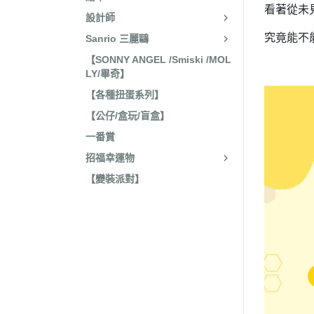
收藏
看著從未
2022年4
設計師
保暖小物
究竟能不
Sanrio 三麗鷗
2022年3
文具
【SONNY ANGEL /Smiski /MOL
2022年3
LY/畢奇】
廚房用具/餐具
2021年1
【各種扭蛋系列】
飾品、美妝產品
2021年1
【公仔/盒玩/盲盒】
旅行用品
2021年1
一番賞
居家收納 裝飾
2021年9
招福幸運物
洗漱衛浴用品
2021年4
【變裝派對】
服飾配件
2021年4
其他
2021年2
嬰兒 阿卡將
2021年2
2020年4
2020年4