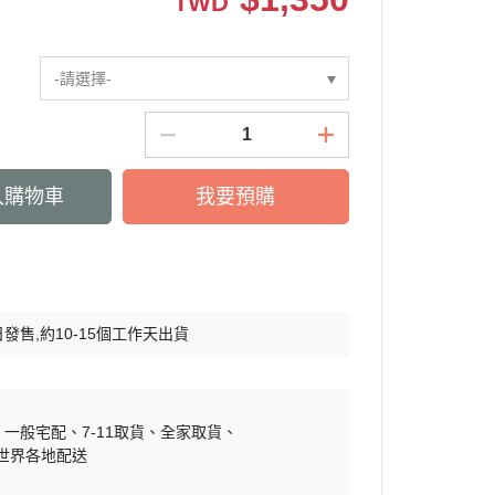
TWD
慕敏家族 Moomin
卡丘/動物森友會/
sand 貓福珊迪
-請選擇-
SAMARU
竺鼠車車
入購物車
我要預購
3日發售,約10-15個工作天出貨
一般宅配
7-11取貨
全家取貨
世界各地配送