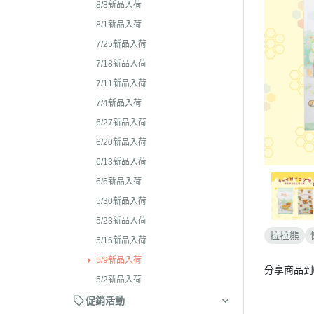
2026年4月 懶妹特輯
8/8新品入荷
2024年8
2026年3月 蜜茶熊 幸運
8/1新品入荷
2024年7
配色/櫻花盛開/san-x小鎮
7/25新品入荷
2024年5月
貨
7/18新品入荷
2024年3月 
7/11新品入荷
2026年2月 笑臉迎人/小
聯名
7/4新品入荷
2026年1月 一番賞
2023年1
6/27新品入荷
2025年12月 變裝馬年/
2023年1
6/20新品入荷
貓/愛漂亮/燙布貼風格
6/13新品入荷
2023年1
2025年11月 蜂蜜森林聖
6/6新品入荷
2023年1
羔羊毛/居家好物/SAN-X
5/30新品入荷
理小天才/
2025年10月 等你回家/s
5/23新品入荷
2023年9
宙/壽司職人/禮盒組/寫真
拉拉熊
5/16新品入荷
2023年8
2025年9月 Mister Don
5/9新品入荷
分享商品到
基礎款/開學雜貨/萬
2023年7月
5/2新品入荷
裝/2026行事曆
2023年4
促銷活動