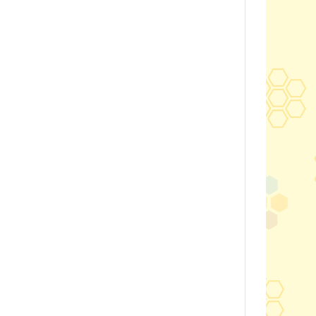
2020年0
2020年0
貓咪三兄妺
睡衣派對
絨毛玩偶、
包包、票卡
手機、耳機
保暖小物
文具
餐具
其他