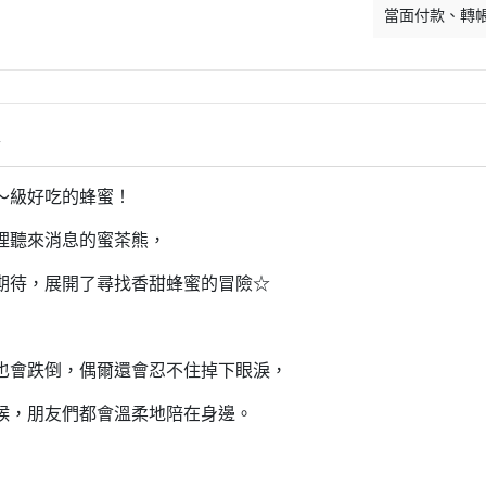
雜貨/聯
月 31冰淇淋聯名
【iPhone 6/6s專用保護殼周邊】
當面付款
轉
DECOLE 柚子日和
月 療癒表情
【APPLE WATCH/AirTag保護套
DECOLE 房間裝飾
周邊】
月 豬排美食公園
世界
DECOLE 滿月團圓
【夾式手機指環扣.附手機背帶】
2月 居家辦公小物
辦公室雜
DECOLE 午後貓咪
情
【行動電源】
2月 熊熊咖啡館
DECOLE 賞櫻之旅
2月 奢華下午茶
～級好吃的蜂蜜！
小清新咖
DECOLE 月見旅店
月 2022聖誕節
裡聽來消息的蜜茶熊，
DECOLE 草莓季
1月 寶寶托嬰中心
年/一番
期待，展開了尋找香甜蜂蜜的冒險☆
DECOLE 招福文具
0月 變裝愛麗絲
DECOLE 草莓咖啡廳
/拉麵職
0月 經典回顧系列
DECOLE 節分祭
月 療癒國度
也會跌倒，偶爾還會忍不住掉下眼淚，
DECOLE 櫻花盛開
場景
月 幽靈遊樂園
候，朋友們都會溫柔地陪在身邊。
DECOLE 休閒花園農場
遛娃包
月 星空列車
DECOLE 貝貓
月 鳥類好朋友