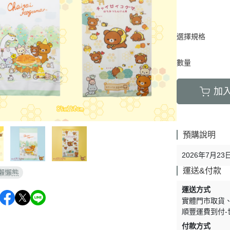
周邊】
月 天使偶像
【史迪奇 瑪麗貓 獅子王 101忠
芝麻街
DECOLE 檸檬季
嚕嚕米 
5/23新品入荷
草/四季
狗 小姐與流氓 小飛俠】
【iPhone 14Pro Max/Plus專用
月 生鮮超市
精靈寶可夢皮
DECOLE 賞月派對
mofu
5/16新品入荷
/美妝雜
保護殼周邊】
瑪莉歐
選擇規格
DECOLE 豐收秋季
兔丸 U
5/9新品入荷
【iPhone 14Pro/14專用保護殼
鬼滅之刃
Mister Donut 甜甜圈
DECOLE 貓咪寫真
確幸日常
5/2新品入荷
數量
周邊】
PUI PUI 天
DECOLE 小春茶屋
【iPhone 13專用保護殼周邊】
2月 變裝龍年
哥吉拉
加
DECOLE 雨天漫步
變裝招財
【iPhone 12/12pro專用保護殼周
1月 草莓蛋糕聖誕節
DECOLE 端午節
邊】
1月 寶寶幼兒園
誕派對/
DECOLE 風神雷神貓
【AirPods 1/2/3/4/PRO1/PRO2
預購說明
0月 療癒國度第二彈/料
宇宙
保護套】
DECOLE 夏季庭院
肥嘟嘟麻糬
2026年7月2
an-x宇
【iPhone 11/11pro/XR專用保護
DECOLE 春天的公園
月 扮鬼萬聖節
照
運送&付款
殼周邊】
懶懶熊
DECOLE 松足神社
月 外星人來襲
ut甜甜圈/
【iPhone X專用保護殼周邊】
運送方式
DECOLE 大吉大利
聖節變
 祭典
實體門市取貨
【iPhone SE/8/7專用保護殼周
DECOLE 大眾浴場
順豐運費到付-
月 花仙子
邊】
付款方式
DECOLE 柚子湯屋