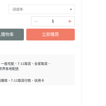
慕敏家族 Moomin
-請選擇-
卡丘/動物森友會/
sand 貓福珊迪
SAMARU
竺鼠車車
入購物車
立即購買
一般宅配
7-11取貨
全家取貨
世界各地配送
帳匯款
7-11取貨付款
信用卡