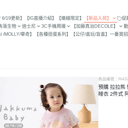
6/19更新】
【IG直播介紹】
【連線限定】
【新品入荷】
促
角落生物
迪士尼
3C手機周邊
【加藤真治DECOLE】
8/1新品入荷
9折【8/1新品
ki /MOLLY/畢奇】
【各種扭蛋系列】
【公仔/盒玩/盲盒】
一番賞
招
止
定
專賣店限定
【達菲雪莉枚畫家貓.Duffy
【iPhone 17Pro Max/Air專用保
DECOLE 萬聖節派對廣場
史努比/歐拉夫
西村裕
7/25新品入荷
Shelliemay Gelatoni】
護殼周邊】
招財貓富士
脆的特賣會 拉
更新)
月 心心相印
DECOLE 日本各地旅遊
史努比 專賣店
吉伊卡
7/18新品入荷
【玩具總動員】
【iPhone 17Pro/17專用保護殼
史努比 玻璃
月 SAN-X宇宙
DECOLE 花之國的愛麗絲
哆啦A夢
吉伊卡
7/11新品入荷
周邊】
300-售完為止
【公主系列】
包坊
月 萬聖節變裝
DECOLE 南方島嶼度假
蠟筆小新
小熊學校 
7/4新品入荷
【iPhone 16Pro Max/Plus專用
玻璃 糖果罐 
【怪獸大學 怪獸電力公司】
派對/經
月 企鵝湖
DECOLE 新婚快樂
湯姆貓與傑利
卡娜赫
6/27新品入荷
商品編號：
Ri43
保護殼周邊】
為止
【愛麗絲】
月 夢想成真
DECOLE 新生寶寶
櫻桃小丸子
Care 
預購 拉拉熊 
6/20新品入荷
【iPhone 16Pro/16專用保護殼
配色/生
【小熊維尼】
睡衣 2件式 阿
月 進化論
DECOLE 女兒節
宮崎駿 龍貓 
Miffy
周邊】
6/13新品入荷
【小飛象】
女
2月 變裝蛇年
DECOLE 巧克力萬歲
泡泡先生
【iPhone 15Pro Max/Plus專用
6/6新品入荷
【米奇米妮】
美少女戰士
保護殼周邊】
0月 日常隨筆畫/表情符
DECOLE 招福兔年
野貓軍
5/30新品入荷
設計
人
【奇奇蒂蒂 唐老鴨黛西】
小小兵
【iPhone 15Pro/15專用保護殼
DECOLE 大野狼與小紅帽
植物小
5/23新品入荷