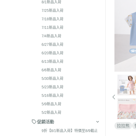
2026年4月 懶妹特輯
8/1新品入荷
2024年8
2026年3月 蜜茶熊 幸運
7/25新品入荷
2024年7
配色/櫻花盛開/san-x小鎮
7/18新品入荷
2024年5月
貨
7/11新品入荷
2024年3月 
7/4新品入荷
2026年2月 笑臉迎人/小
聯名
6/27新品入荷
2026年1月 一番賞
2023年1
6/20新品入荷
2025年12月 變裝馬年/
2023年1
6/13新品入荷
貓/愛漂亮/燙布貼風格
6/6新品入荷
2023年1
2025年11月 蜂蜜森林聖
5/30新品入荷
2023年1
羔羊毛/居家好物/SAN-X
5/23新品入荷
理小天才/
2025年10月 等你回家/s
5/16新品入荷
2023年9
宙/壽司職人/禮盒組/寫真
5/9新品入荷
2023年8
2025年9月 Mister Don
5/2新品入荷
基礎款/開學雜貨/萬
2023年7月
促銷活動
拉拉熊
裝/2026行事曆
2023年4
9折【8/1新品入荷】特價至8/9截止