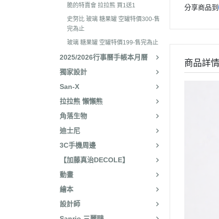
2025年8月 一番賞/廚房
2023年3
脆的特賣會 拉拉熊 買1送1
分享商品到
名文具/Y2K
史努比 玻璃 糖果罐 空罐特價300-售
2023年2
2025年7月 電玩遊戲
完為止
2023年2
玻璃 糖果罐 空罐特價199-售完為止
2025年5月 一番賞/花花
2022年1
2025/2026行事曆手帳本月曆
2025年3月 雨過天晴/
商品詳
2022年1
獨家設計
貨/復刻
2022年1
San-X
2025年2月 懶妹小惡魔/
拉拉熊 懶懶熊
2022年11
啡館
角落生物
2022年1
2024年12月 療癒小窩/蛇
迪士尼
賞
2022年1
3C手機周邊
2024年10月 小確幸日常
2022年1
【加藤真治DECOLE】
人/表情符號/Y2K回顧
2022年7
動畫
絨毛玩偶、吊飾、沙包、
2022年7
繪本
包包、票卡夾、眼鏡盒、
2022年6
設計師
手機、耳機、電腦周邊
2022年4
Sanrio 三麗鷗