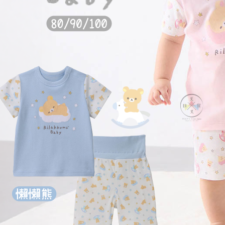
DECOLE 三毛貓酒吧
月 10周年全員集合
DECOLE 西瓜天堂
月 10周年海底世界
DECOLE 咖啡廳系列
月 10周年變裝柴犬
DECOLE 秋季特產
1月 甜點店
DECOLE 旅貓
2月 戲院爆米花
DECOLE 商店街 植物咖啡廳
2月 恐龍的回憶
DECOLE 商店街 中華料理
月 美式速食店
DECOLE 商店街 咖啡廳
月 公園玩耍
DECOLE 商店街 壽司店
月 水果假期
DECOLE 南瓜收穫祭
月 花叢相遇兔兔
DECOLE 萬聖節南瓜王國
月 棉花糖樂園
DECOLE 昭和聖誕派對
月 露營登山系列
DECOLE 耶誕市集
月 炸豬排餐系列
DECOLE 萬聖節百鬼夜行派對