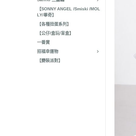
收藏
2022年4
【SONNY ANGEL /Smiski /MOL
保暖小物
LY/畢奇】
2022年3
文具
【各種扭蛋系列】
2022年3
【公仔/盒玩/盲盒】
廚房用具/餐具
2021年1
一番賞
飾品、美妝產品
2021年1
招福幸運物
旅行用品
2021年1
【變裝派對】
居家收納 裝飾
2021年9
洗漱衛浴用品
2021年4
服飾配件
2021年4
其他
2021年2
嬰兒 阿卡將
2021年2
2020年4
2020年4