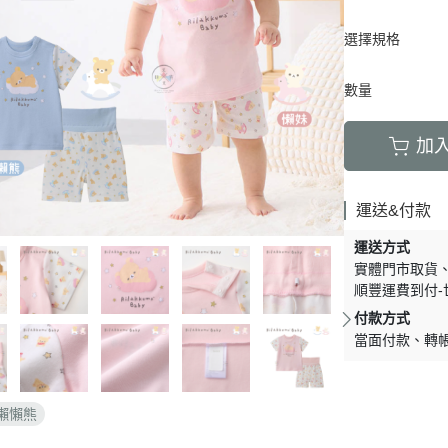
周邊】
月 天使偶像
【史迪奇 瑪麗貓 獅子王 101忠
芝麻街
DECOLE 檸檬季
嚕嚕米 
5/16新品入荷
草/四季
狗 小姐與流氓 小飛俠】
選擇規格
【iPhone 14Pro Max/Plus專用
月 生鮮超市
精靈寶可夢皮
DECOLE 賞月派對
mofu
5/9新品入荷
/美妝雜
保護殼周邊】
瑪莉歐
DECOLE 豐收秋季
兔丸 U
5/2新品入荷
數量
【iPhone 14Pro/14專用保護殼
鬼滅之刃
Mister Donut 甜甜圈
DECOLE 貓咪寫真
確幸日常
周邊】
PUI PUI 天
加
DECOLE 小春茶屋
【iPhone 13專用保護殼周邊】
2月 變裝龍年
哥吉拉
DECOLE 雨天漫步
變裝招財
【iPhone 12/12pro專用保護殼周
1月 草莓蛋糕聖誕節
運送&付款
DECOLE 端午節
邊】
1月 寶寶幼兒園
誕派對/
DECOLE 風神雷神貓
運送方式
【AirPods 1/2/3/4/PRO1/PRO2
0月 療癒國度第二彈/料
實體門市取貨
宇宙
保護套】
DECOLE 夏季庭院
順豐運費到付-
肥嘟嘟麻糬
an-x宇
【iPhone 11/11pro/XR專用保護
DECOLE 春天的公園
付款方式
月 扮鬼萬聖節
照
殼周邊】
當面付款
轉
DECOLE 松足神社
月 外星人來襲
ut甜甜圈/
【iPhone X專用保護殼周邊】
DECOLE 大吉大利
聖節變
 祭典
【iPhone SE/8/7專用保護殼周
DECOLE 大眾浴場
懶懶熊
月 花仙子
邊】
DECOLE 柚子湯屋