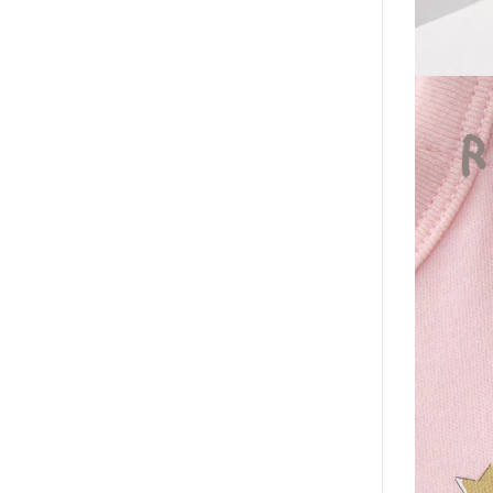
2020年0
2020年0
貓咪三兄妺
睡衣派對
絨毛玩偶、
包包、票卡
手機、耳機
保暖小物
文具
餐具
其他