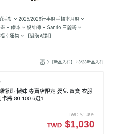
銷活動
2025/2026行事曆手帳本月曆
動畫
繪本
設計師
Sanrio 三麗鷗
入荷】特價至8/9截
清倉99元起! 2026行事曆手帳本
福幸運物
【變裝派對】
月曆
二
SOU SOU京都品牌
【Sanrio-凱蒂貓 Kitty】
山達摩
拉熊 買1送1
2.9折起!2025年行事曆手帳本月
限定
哇 專賣店限定
不二家 PEKO
【Sanrio-雙子星 KIKILALA】
曆
 糖果罐 空罐特價
哇
杯緣子 杯緣子女孩OL小姐
【Sanrio-庫洛米 美樂蒂
【新品入荷】
3/28新品入荷
63元起出清 過期行事曆手帳本月
Melody】
The Bears School
宇宙人CRAFTHOLIC
曆
空罐特價199-售完
【Sanrio-蛋黃哥】
鼠
拉
2
【Sanrio-布丁狗 大耳狗 帕恰
Bears彩虹熊
懶懶熊 懶妹 專賣店限定 嬰兒 寶寶 衣服
狗】
卡將 80-100 6選1
魔女宅急便 神隱少
 米菲 米飛兔
【Sanrio-人魚漢頓 酷企鵝 大眼
.Brabapapa
蛙】
TWD
$
1,495
團
$
1,030
TWD
精靈 屁桃 醜比頭