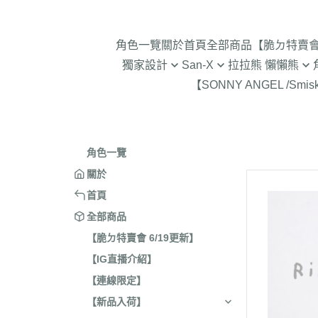
角色一覽
關於
首頁
全部商品
【脆ㄉ特賣會 
獨家設計
San-X
拉拉熊 懶懶熊
【SONNY ANGEL /Smis
2024年聖誕節
趴趴熊/烤焦麵包/阿福柔/甜點貓
拉拉熊 懶懶熊 專賣店限
角落生物 
2025蛇年迎新春
憂傷馬戲團
現貨-拉拉熊 懶懶熊 (8/4
2026年9
意志薄弱醬
2026年12月 正月羊年
2025年11
角色一覽
豆腐鯊
2026年10月 一起旅行/麵
2025年9
關於
跳跳小雞
2026年9月 馬卡龍萬聖節
2025年8
首頁
典復刻/心心相印
2025年5
全部商品
2026年8月 一番賞/四季
2025年3
【脆ㄉ特賣會 6/19更新】
活雜貨
【IG直播介紹】
2024年1
2026年7月 實驗室
【連線限定】
2024年1
2026年5月 一番賞/黑白
號/拉麵職
【新品入荷】