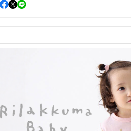
雜貨/聯
月 31冰淇淋聯名
【iPhone 6/6s專用保護殼周邊】
DECOLE 柚子日和
月 療癒表情
【APPLE WATCH/AirTag保護套
DECOLE 房間裝飾
周邊】
月 豬排美食公園
世界
DECOLE 滿月團圓
【夾式手機指環扣.附手機背帶】
2月 居家辦公小物
辦公室雜
情
DECOLE 午後貓咪
【行動電源】
2月 熊熊咖啡館
DECOLE 賞櫻之旅
2月 奢華下午茶
小清新咖
DECOLE 月見旅店
月 2022聖誕節
DECOLE 草莓季
1月 寶寶托嬰中心
年/一番
DECOLE 招福文具
0月 變裝愛麗絲
DECOLE 草莓咖啡廳
/拉麵職
0月 經典回顧系列
DECOLE 節分祭
月 療癒國度
DECOLE 櫻花盛開
場景
月 幽靈遊樂園
DECOLE 休閒花園農場
遛娃包
月 星空列車
DECOLE 貝貓
月 鳥類好朋友