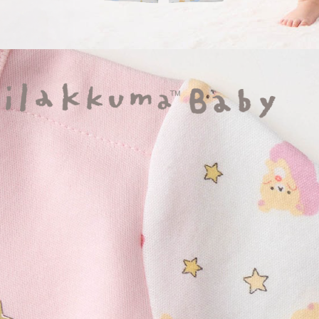
3月 經典復古單寧牛仔
DECOLE 聖誕節
2月 草莓甜點咖啡系列
DECOLE 干支虎年
系列
DECOLE 2021牛年
DECOLE 2020鼠年
吊飾、沙包、場景
DECOLE 擴香石
夾、眼鏡盒
DECOLE 其他
周邊