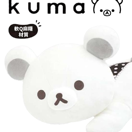
DECOLE 三毛貓酒吧
月 10周年全員集合
DECOLE 西瓜天堂
月 10周年海底世界
DECOLE 咖啡廳系列
月 10周年變裝柴犬
DECOLE 秋季特產
1月 甜點店
DECOLE 旅貓
2月 戲院爆米花
DECOLE 商店街 植物咖啡廳
2月 恐龍的回憶
DECOLE 商店街 中華料理
月 美式速食店
DECOLE 商店街 咖啡廳
月 公園玩耍
DECOLE 商店街 壽司店
月 水果假期
DECOLE 南瓜收穫祭
月 花叢相遇兔兔
DECOLE 萬聖節南瓜王國
月 棉花糖樂園
DECOLE 昭和聖誕派對
月 露營登山系列
DECOLE 耶誕市集
月 炸豬排餐系列
DECOLE 萬聖節百鬼夜行派對