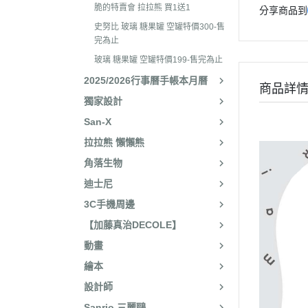
2025年8月 一番賞/廚房
2023年3
脆的特賣會 拉拉熊 買1送1
分享商品到
名文具/Y2K
史努比 玻璃 糖果罐 空罐特價300-售
2023年2
2025年7月 電玩遊戲
完為止
2023年2
玻璃 糖果罐 空罐特價199-售完為止
2025年5月 一番賞/花花
2022年1
2025/2026行事曆手帳本月曆
2025年3月 雨過天晴/
商品詳
2022年1
獨家設計
貨/復刻
2022年1
San-X
2025年2月 懶妹小惡魔/
拉拉熊 懶懶熊
2022年11
啡館
角落生物
2022年1
2024年12月 療癒小窩/蛇
迪士尼
賞
2022年1
3C手機周邊
2024年10月 小確幸日常
2022年1
【加藤真治DECOLE】
人/表情符號/Y2K回顧
2022年7
動畫
絨毛玩偶、吊飾、沙包、
2022年7
繪本
包包、票卡夾、眼鏡盒、
2022年6
設計師
手機、耳機、電腦周邊
2022年4
Sanrio 三麗鷗