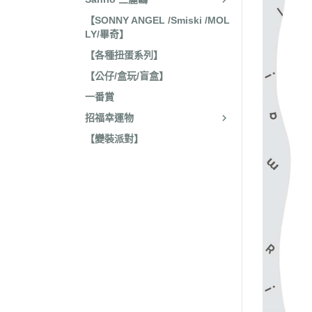
收藏
2022年4
【SONNY ANGEL /Smiski /MOL
保暖小物
LY/畢奇】
2022年3
文具
【各種扭蛋系列】
2022年3
【公仔/盒玩/盲盒】
廚房用具/餐具
2021年1
一番賞
飾品、美妝產品
2021年1
招福幸運物
旅行用品
2021年1
【變裝派對】
居家收納 裝飾
2021年9
洗漱衛浴用品
2021年4
服飾配件
2021年4
其他
2021年2
嬰兒 阿卡將
2021年2
2020年4
2020年4