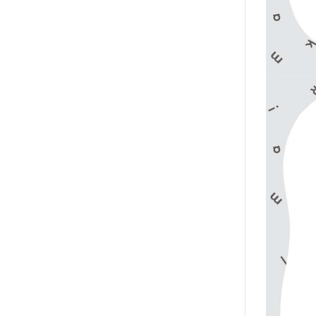
2020年0
2020年0
貓咪三兄妺
睡衣派對
絨毛玩偶、
包包、票卡
手機、耳機
保暖小物
文具
餐具
其他