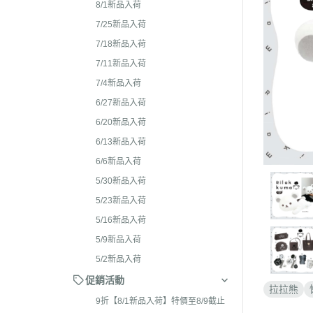
2026年4月 懶妹特輯
8/1新品入荷
2024年8
2026年3月 蜜茶熊 幸運
7/25新品入荷
2024年7
配色/櫻花盛開/san-x小鎮
7/18新品入荷
2024年5月
貨
7/11新品入荷
2024年3月 
7/4新品入荷
2026年2月 笑臉迎人/小
聯名
6/27新品入荷
2026年1月 一番賞
2023年1
6/20新品入荷
2025年12月 變裝馬年/
2023年1
6/13新品入荷
貓/愛漂亮/燙布貼風格
6/6新品入荷
2023年1
2025年11月 蜂蜜森林聖
5/30新品入荷
2023年1
羔羊毛/居家好物/SAN-X
5/23新品入荷
理小天才/
2025年10月 等你回家/s
5/16新品入荷
2023年9
宙/壽司職人/禮盒組/寫真
5/9新品入荷
2023年8
2025年9月 Mister Don
5/2新品入荷
基礎款/開學雜貨/萬
2023年7月
促銷活動
拉拉熊
裝/2026行事曆
2023年4
9折【8/1新品入荷】特價至8/9截止