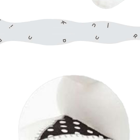
3月 經典復古單寧牛仔
DECOLE 聖誕節
2月 草莓甜點咖啡系列
DECOLE 干支虎年
系列
DECOLE 2021牛年
DECOLE 2020鼠年
吊飾、沙包、場景
DECOLE 擴香石
夾、眼鏡盒
DECOLE 其他
周邊