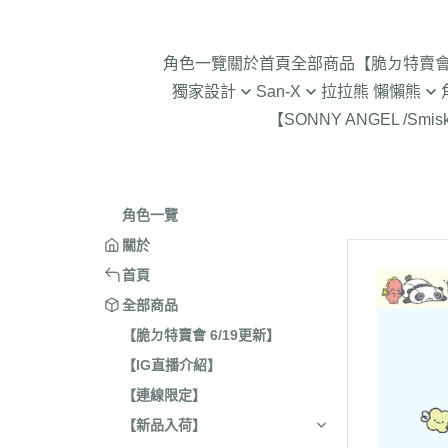
角色一覽
關於
首頁
全部商品
【脆ㄉ特賣會 
獨家設計
San-X
拉拉熊 懶懶熊
【SONNY ANGEL /Smis
2024年聖誕節
趴趴熊/烤焦麵包/阿福柔/甜點貓
拉拉熊 懶懶熊 專賣店限
角落生物 
2025蛇年迎新春
憂傷馬戲團
現貨-拉拉熊 懶懶熊 (8/4
2026年9
意志薄弱醬
2026年12月 正月羊年
2025年11
角色一覽
豆腐鯊
2026年10月 一起旅行/麵
2025年9
關於
跳跳小雞
2026年9月 馬卡龍萬聖節
2025年8
首頁
典復刻/心心相印
2025年5
全部商品
2026年8月 一番賞/四季
2025年3
【脆ㄉ特賣會 6/19更新】
活雜貨
【IG直播介紹】
2024年1
2026年7月 實驗室
【連線限定】
2024年1
2026年5月 一番賞/黑白
號/拉麵職
【新品入荷】