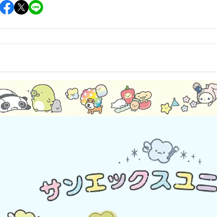
雜貨/聯
月 31冰淇淋聯名
【iPhone 6/6s專用保護殼周邊】
DECOLE 柚子日和
月 療癒表情
【APPLE WATCH/AirTag保護套
DECOLE 房間裝飾
周邊】
月 豬排美食公園
世界
DECOLE 滿月團圓
【夾式手機指環扣.附手機背帶】
2月 居家辦公小物
辦公室雜
情
DECOLE 午後貓咪
【行動電源】
2月 熊熊咖啡館
DECOLE 賞櫻之旅
2月 奢華下午茶
小清新咖
DECOLE 月見旅店
月 2022聖誕節
DECOLE 草莓季
1月 寶寶托嬰中心
年/一番
DECOLE 招福文具
0月 變裝愛麗絲
DECOLE 草莓咖啡廳
/拉麵職
0月 經典回顧系列
DECOLE 節分祭
月 療癒國度
DECOLE 櫻花盛開
場景
月 幽靈遊樂園
DECOLE 休閒花園農場
遛娃包
月 星空列車
DECOLE 貝貓
月 鳥類好朋友