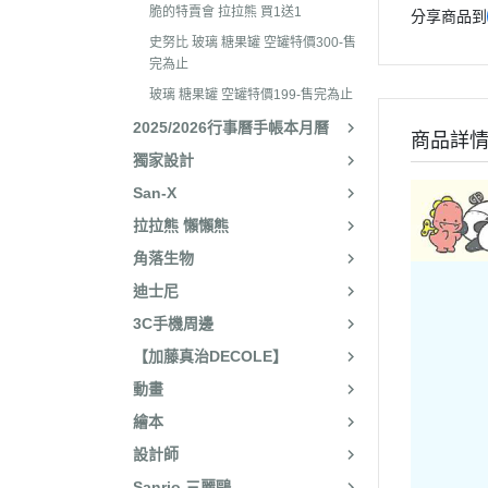
2025年8月 一番賞/廚房
2023年3
脆的特賣會 拉拉熊 買1送1
分享商品到
名文具/Y2K
史努比 玻璃 糖果罐 空罐特價300-售
2023年2
2025年7月 電玩遊戲
完為止
2023年2
玻璃 糖果罐 空罐特價199-售完為止
2025年5月 一番賞/花花
2022年1
2025/2026行事曆手帳本月曆
2025年3月 雨過天晴/
商品詳
2022年1
獨家設計
貨/復刻
2022年1
San-X
2025年2月 懶妹小惡魔/
拉拉熊 懶懶熊
2022年11
啡館
角落生物
2022年1
2024年12月 療癒小窩/蛇
迪士尼
賞
2022年1
3C手機周邊
2024年10月 小確幸日常
2022年1
【加藤真治DECOLE】
人/表情符號/Y2K回顧
2022年7
動畫
絨毛玩偶、吊飾、沙包、
2022年7
繪本
包包、票卡夾、眼鏡盒、
2022年6
設計師
手機、耳機、電腦周邊
2022年4
Sanrio 三麗鷗