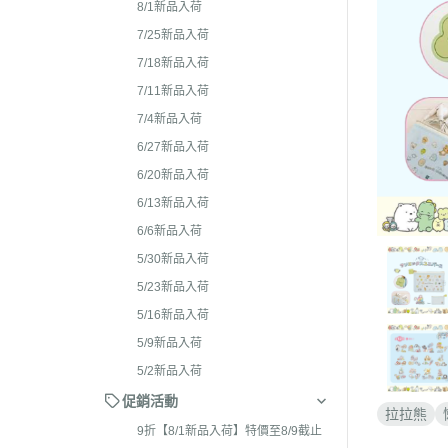
2026年4月 懶妹特輯
8/1新品入荷
2024年8
2026年3月 蜜茶熊 幸運
7/25新品入荷
2024年7
配色/櫻花盛開/san-x小鎮
7/18新品入荷
2024年5月
貨
7/11新品入荷
2024年3月 
7/4新品入荷
2026年2月 笑臉迎人/小
聯名
6/27新品入荷
2026年1月 一番賞
2023年1
6/20新品入荷
2025年12月 變裝馬年/
2023年1
6/13新品入荷
貓/愛漂亮/燙布貼風格
6/6新品入荷
2023年1
2025年11月 蜂蜜森林聖
5/30新品入荷
2023年1
羔羊毛/居家好物/SAN-X
5/23新品入荷
理小天才/
2025年10月 等你回家/s
5/16新品入荷
2023年9
宙/壽司職人/禮盒組/寫真
5/9新品入荷
2023年8
2025年9月 Mister Don
5/2新品入荷
基礎款/開學雜貨/萬
2023年7月
促銷活動
拉拉熊
裝/2026行事曆
2023年4
9折【8/1新品入荷】特價至8/9截止