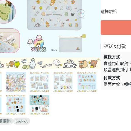
周邊】
月 天使偶像
【史迪奇 瑪麗貓 獅子王 101忠
芝麻街
DECOLE 檸檬季
嚕嚕米 
5/16新品入荷
草/四季
狗 小姐與流氓 小飛俠】
選擇規格
【iPhone 14Pro Max/Plus專用
月 生鮮超市
精靈寶可夢皮
DECOLE 賞月派對
mofu
5/9新品入荷
/美妝雜
保護殼周邊】
瑪莉歐
DECOLE 豐收秋季
兔丸 U
5/2新品入荷
【iPhone 14Pro/14專用保護殼
鬼滅之刃
Mister Donut 甜甜圈
DECOLE 貓咪寫真
確幸日常
周邊】
PUI PUI 天
DECOLE 小春茶屋
【iPhone 13專用保護殼周邊】
運送&付款
2月 變裝龍年
哥吉拉
DECOLE 雨天漫步
變裝招財
【iPhone 12/12pro專用保護殼周
運送方式
1月 草莓蛋糕聖誕節
DECOLE 端午節
邊】
實體門市取貨
1月 寶寶幼兒園
順豐運費到付-
誕派對/
DECOLE 風神雷神貓
【AirPods 1/2/3/4/PRO1/PRO2
0月 療癒國度第二彈/料
付款方式
宇宙
保護套】
DECOLE 夏季庭院
當面付款
轉
肥嘟嘟麻糬
an-x宇
【iPhone 11/11pro/XR專用保護
DECOLE 春天的公園
月 扮鬼萬聖節
照
殼周邊】
DECOLE 松足神社
月 外星人來襲
ut甜甜圈/
【iPhone X專用保護殼周邊】
DECOLE 大吉大利
聖節變
 祭典
【iPhone SE/8/7專用保護殼周
DECOLE 大眾浴場
懶懶熊
SAN-X
月 花仙子
邊】
DECOLE 柚子湯屋