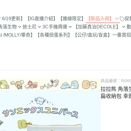
6/19更新】
【IG直播介紹】
【連線限定】
【新品入荷】
促
角落生物
迪士尼
3C手機周邊
【加藤真治DECOLE】
8/1新品入荷
9折【8/1新品
ki /MOLLY/畢奇】
【各種扭蛋系列】
【公仔/盒玩/盲盒】
一番賞
招
止
定
專賣店限定
【達菲雪莉枚畫家貓.Duffy
【iPhone 17Pro Max/Air專用保
DECOLE 萬聖節派對廣場
史努比/歐拉夫
西村裕
7/25新品入荷
Shelliemay Gelatoni】
護殼周邊】
招財貓富士
脆的特賣會 拉
更新)
月 心心相印
DECOLE 日本各地旅遊
史努比 專賣店
吉伊卡
7/18新品入荷
【玩具總動員】
【iPhone 17Pro/17專用保護殼
史努比 玻璃
月 SAN-X宇宙
DECOLE 花之國的愛麗絲
哆啦A夢
吉伊卡
7/11新品入荷
周邊】
300-售完為止
【公主系列】
包坊
月 萬聖節變裝
DECOLE 南方島嶼度假
蠟筆小新
小熊學校 
7/4新品入荷
【iPhone 16Pro Max/Plus專用
玻璃 糖果罐 
【怪獸大學 怪獸電力公司】
派對/經
月 企鵝湖
DECOLE 新婚快樂
湯姆貓與傑利
卡娜赫
6/27新品入荷
商品編號：
Ri06
保護殼周邊】
為止
【愛麗絲】
月 夢想成真
DECOLE 新生寶寶
櫻桃小丸子
Care 
拉拉熊 角落生
6/20新品入荷
【iPhone 16Pro/16專用保護殼
配色/生
【小熊維尼】
扁收納包 幸
月 進化論
DECOLE 女兒節
宮崎駿 龍貓 
Miffy
周邊】
6/13新品入荷
【小飛象】
女
2月 變裝蛇年
DECOLE 巧克力萬歲
泡泡先生
【iPhone 15Pro Max/Plus專用
6/6新品入荷
【米奇米妮】
美少女戰士
保護殼周邊】
0月 日常隨筆畫/表情符
DECOLE 招福兔年
野貓軍
5/30新品入荷
設計
人
【奇奇蒂蒂 唐老鴨黛西】
小小兵
【iPhone 15Pro/15專用保護殼
DECOLE 大野狼與小紅帽
植物小
5/23新品入荷