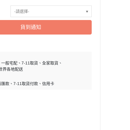
慕敏家族 Moomin
-請選擇-
卡丘/動物森友會/
sand 貓福珊迪
SAMARU
貨到通知
竺鼠車車
一般宅配
7-11取貨
全家取貨
世界各地配送
帳匯款
7-11取貨付款
信用卡