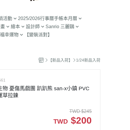
銷活動
2025/2026行事曆手帳本月曆
動畫
繪本
設計師
Sanrio 三麗鷗
入荷】特價至8/9截
清倉99元起! 2026行事曆手帳本
福幸運物
【變裝派對】
月曆
二
SOU SOU京都品牌
【Sanrio-凱蒂貓 Kitty】
山達摩
拉熊 買1送1
2.9折起!2025年行事曆手帳本月
限定
哇 專賣店限定
不二家 PEKO
【Sanrio-雙子星 KIKILALA】
曆
 糖果罐 空罐特價
哇
杯緣子 杯緣子女孩OL小姐
【Sanrio-庫洛米 美樂蒂
【新品入荷】
1/24新品入荷
63元起出清 過期行事曆手帳本月
Melody】
The Bears School
宇宙人CRAFTHOLIC
曆
空罐特價199-售完
【Sanrio-蛋黃哥】
鼠
拉
661
【Sanrio-布丁狗 大耳狗 帕恰
Bears彩虹熊
物 憂傷馬戲團 趴趴熊 san-x小鎮 PVC
狗】
運草拉鍊
魔女宅急便 神隱少
 米菲 米飛兔
【Sanrio-人魚漢頓 酷企鵝 大眼
.Brabapapa
蛙】
TWD
$
245
團
$
200
TWD
精靈 屁桃 醜比頭