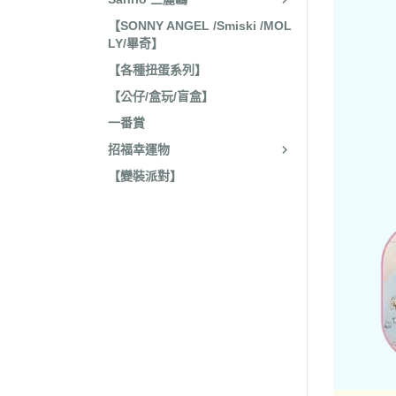
收藏
2022年4
【SONNY ANGEL /Smiski /MOL
保暖小物
LY/畢奇】
2022年3
文具
【各種扭蛋系列】
2022年3
【公仔/盒玩/盲盒】
廚房用具/餐具
2021年1
一番賞
飾品、美妝產品
2021年1
招福幸運物
旅行用品
2021年1
【變裝派對】
居家收納 裝飾
2021年9
洗漱衛浴用品
2021年4
服飾配件
2021年4
其他
2021年2
嬰兒 阿卡將
2021年2
2020年4
2020年4