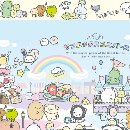
3月 經典復古單寧牛仔
DECOLE 聖誕節
2月 草莓甜點咖啡系列
DECOLE 干支虎年
系列
DECOLE 2021牛年
DECOLE 2020鼠年
吊飾、沙包、場景
DECOLE 擴香石
夾、眼鏡盒
DECOLE 其他
周邊