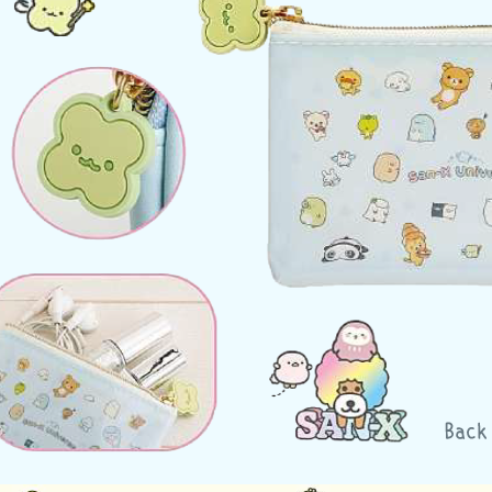
DECOLE 三毛貓酒吧
月 10周年全員集合
DECOLE 西瓜天堂
月 10周年海底世界
DECOLE 咖啡廳系列
月 10周年變裝柴犬
DECOLE 秋季特產
1月 甜點店
DECOLE 旅貓
2月 戲院爆米花
DECOLE 商店街 植物咖啡廳
2月 恐龍的回憶
DECOLE 商店街 中華料理
月 美式速食店
DECOLE 商店街 咖啡廳
月 公園玩耍
DECOLE 商店街 壽司店
月 水果假期
DECOLE 南瓜收穫祭
月 花叢相遇兔兔
DECOLE 萬聖節南瓜王國
月 棉花糖樂園
DECOLE 昭和聖誕派對
月 露營登山系列
DECOLE 耶誕市集
月 炸豬排餐系列
DECOLE 萬聖節百鬼夜行派對