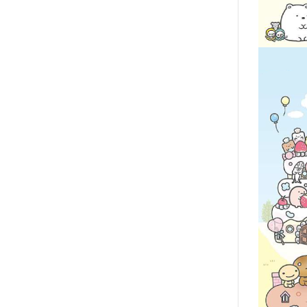
2020年0
2020年0
貓咪三兄妺
睡衣派對
絨毛玩偶、
包包、票卡
手機、耳機
保暖小物
文具
餐具
其他