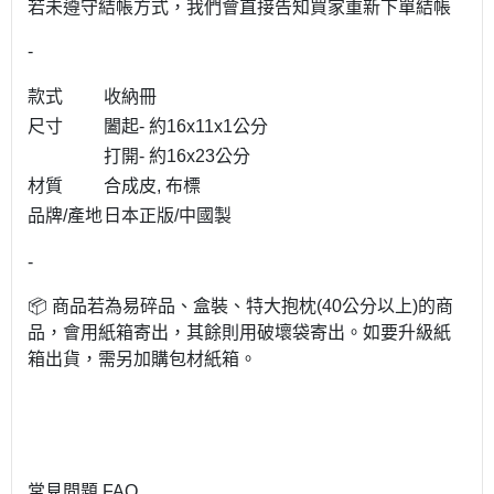
若未遵守結帳方式，我們會直接告知買家重新下單結帳
-
款式
收納冊
尺寸
闔起- 約16x11x1公分
打開- 約16x23公分
材質
合成皮, 布標
品牌/產地
日本正版/中國製
-
📦 商品若為易碎品、盒裝、特大抱枕(40公分以上)的商
品，會用紙箱寄出，其餘則用破壞袋寄出。如要升級紙
箱出貨，需另加購包材紙箱。
常見問題 FAQ