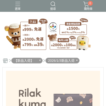
0
選單
搜尋
購物車
史努比歐拉夫
吉伊卡哇
憂傷馬戲團
拉拉熊
迪士尼-玩具總動員
【新品入荷】
2026/1/3新品入荷