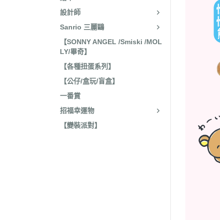
收藏
2022年4
設計師
保暖小物
Sanrio 三麗鷗
2022年3
文具
【SONNY ANGEL /Smiski /MOL
2022年3
LY/畢奇】
廚房用具/餐具
2021年1
【各種扭蛋系列】
飾品、美妝產品
2021年1
【公仔/盒玩/盲盒】
旅行用品
2021年1
一番賞
居家收納 裝飾
2021年9
招福幸運物
洗漱衛浴用品
2021年4
【變裝派對】
服飾配件
2021年4
其他
2021年2
嬰兒 阿卡將
2021年2
2020年4
2020年4