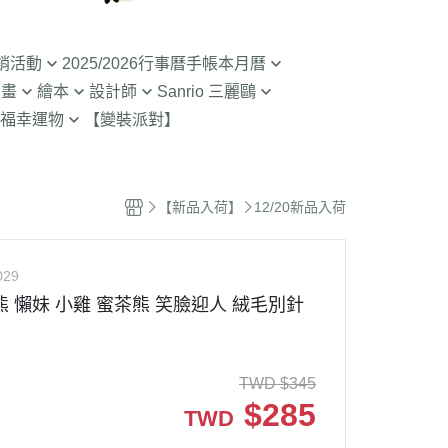
銷活動
2025/2026行事曆手帳本月曆
動畫
繪本
設計師
Sanrio 三麗鷗
入荷】特價至8/9截
清倉99元起! 2026行事曆手帳本
福幸運物
【變裝派對】
月曆
二
SOU SOU京都品牌
【Sanrio-凱蒂貓 Kitty】
山達摩
入荷】特價至8/23
2.9折起!2025年行事曆手帳本月
限定
哇 專賣店限定
不二家 PEKO
【Sanrio-雙子星 KIKILALA】
曆
哇
杯緣子 杯緣子女孩OL小姐
【Sanrio-庫洛米 美樂蒂
【新品入荷】
12/20新品入荷
拉熊 買1送1
63元起出清 過期行事曆手帳本月
Melody】
The Bears School
宇宙人CRAFTHOLIC
曆
 糖果罐 空罐特價
【Sanrio-蛋黃哥】
鼠
拉
029
【Sanrio-布丁狗 大耳狗 帕恰
Bears彩虹熊
熊 懶妹 小雞 蜜茶熊 笑臉迎人 絨毛別針
空罐特價199-售完
狗】
魔女宅急便 神隱少
 米菲 米飛兔
【Sanrio-人魚漢頓 酷企鵝 大眼
.Brabapapa
蛙】
TWD
$
345
團
$
285
TWD
精靈 屁桃 醜比頭