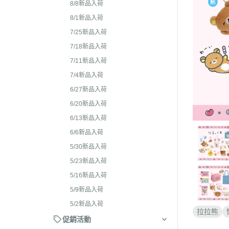
2026年4月 懶妹特輯
8/8新品入荷
2024年8
2026年3月 蜜茶熊 幸運
8/1新品入荷
2024年7
配色/櫻花盛開/san-x小鎮
7/25新品入荷
2024年5月
貨
7/18新品入荷
2024年3月 
7/11新品入荷
2026年2月 笑臉迎人/小
聯名
7/4新品入荷
2026年1月 一番賞
2023年1
6/27新品入荷
2025年12月 變裝馬年/
2023年1
6/20新品入荷
貓/愛漂亮/燙布貼風格
6/13新品入荷
2023年1
2025年11月 蜂蜜森林聖
6/6新品入荷
2023年1
羔羊毛/居家好物/SAN-X
5/30新品入荷
理小天才/
2025年10月 等你回家/s
5/23新品入荷
2023年9
宙/壽司職人/禮盒組/寫真
5/16新品入荷
2023年8
2025年9月 Mister Don
5/9新品入荷
基礎款/開學雜貨/萬
2023年7月
5/2新品入荷
拉拉熊
裝/2026行事曆
2023年4
促銷活動