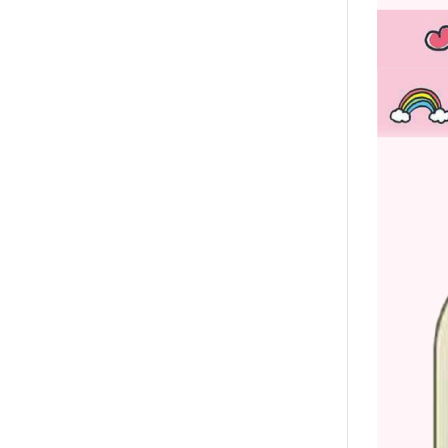
2020年0
2020年0
貓咪三兄妺
睡衣派對
絨毛玩偶、
包包、票卡
手機、耳機
保暖小物
文具
餐具
其他