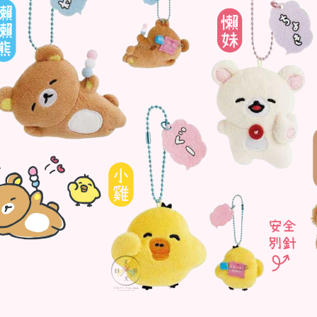
DECOLE 三毛貓酒吧
月 10周年全員集合
DECOLE 西瓜天堂
月 10周年海底世界
DECOLE 咖啡廳系列
月 10周年變裝柴犬
DECOLE 秋季特產
1月 甜點店
DECOLE 旅貓
2月 戲院爆米花
DECOLE 商店街 植物咖啡廳
2月 恐龍的回憶
DECOLE 商店街 中華料理
月 美式速食店
DECOLE 商店街 咖啡廳
月 公園玩耍
DECOLE 商店街 壽司店
月 水果假期
DECOLE 南瓜收穫祭
月 花叢相遇兔兔
DECOLE 萬聖節南瓜王國
月 棉花糖樂園
DECOLE 昭和聖誕派對
月 露營登山系列
DECOLE 耶誕市集
月 炸豬排餐系列
DECOLE 萬聖節百鬼夜行派對