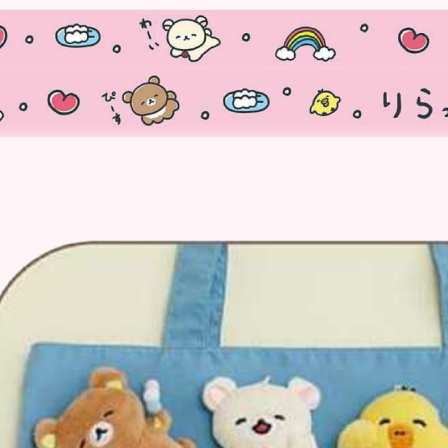
3月 經典復古單寧牛仔
DECOLE 聖誕節
2月 草莓甜點咖啡系列
DECOLE 干支虎年
系列
DECOLE 2021牛年
DECOLE 2020鼠年
吊飾、沙包、場景
DECOLE 擴香石
夾、眼鏡盒
DECOLE 其他
周邊