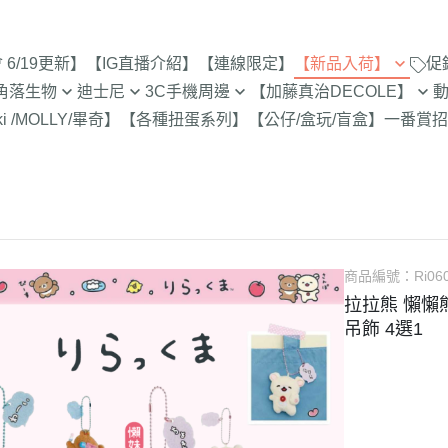
6/19更新】
【IG直播介紹】
【連線限定】
【新品入荷】
促
角落生物
迪士尼
3C手機周邊
【加藤真治DECOLE】
8/8新品入荷
9折【8/1新品
ki /MOLLY/畢奇】
【各種扭蛋系列】
【公仔/盒玩/盲盒】
一番賞
招
止
定
專賣店限定
【達菲雪莉枚畫家貓.Duffy
【iPhone 17Pro Max/Air專用保
DECOLE 萬聖節派對廣場
史努比/歐拉夫
西村裕
8/1新品入荷
Shelliemay Gelatoni】
護殼周邊】
招財貓富士
9折【8/8新品
更新)
月 心心相印
DECOLE 日本各地旅遊
史努比 專賣店
吉伊卡
7/25新品入荷
截止
【玩具總動員】
【iPhone 17Pro/17專用保護殼
月 SAN-X宇宙
DECOLE 花之國的愛麗絲
哆啦A夢
吉伊卡
7/18新品入荷
周邊】
脆的特賣會 拉
【公主系列】
包坊
月 萬聖節變裝
DECOLE 南方島嶼度假
蠟筆小新
小熊學校 
7/11新品入荷
【iPhone 16Pro Max/Plus專用
史努比 玻璃
【怪獸大學 怪獸電力公司】
派對/經
月 企鵝湖
DECOLE 新婚快樂
湯姆貓與傑利
卡娜赫
7/4新品入荷
商品編號：
Ri06
保護殼周邊】
300-售完為止
【愛麗絲】
月 夢想成真
DECOLE 新生寶寶
櫻桃小丸子
Care 
拉拉熊 懶懶
6/27新品入荷
【iPhone 16Pro/16專用保護殼
玻璃 糖果罐 
配色/生
【小熊維尼】
吊飾 4選1
月 進化論
DECOLE 女兒節
宮崎駿 龍貓 
Miffy
周邊】
6/20新品入荷
為止
【小飛象】
女
2月 變裝蛇年
DECOLE 巧克力萬歲
泡泡先生
【iPhone 15Pro Max/Plus專用
6/13新品入荷
【米奇米妮】
美少女戰士
保護殼周邊】
0月 日常隨筆畫/表情符
DECOLE 招福兔年
野貓軍
6/6新品入荷
設計
人
【奇奇蒂蒂 唐老鴨黛西】
小小兵
【iPhone 15Pro/15專用保護殼
DECOLE 大野狼與小紅帽
植物小
5/30新品入荷