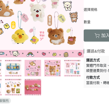
周邊】
月 天使偶像
【史迪奇 瑪麗貓 獅子王 101忠
芝麻街
DECOLE 檸檬季
嚕嚕米 
5/23新品入荷
草/四季
狗 小姐與流氓 小飛俠】
選擇規格
【iPhone 14Pro Max/Plus專用
月 生鮮超市
精靈寶可夢皮
DECOLE 賞月派對
mofu
5/16新品入荷
/美妝雜
保護殼周邊】
瑪莉歐
DECOLE 豐收秋季
兔丸 U
5/9新品入荷
數量
【iPhone 14Pro/14專用保護殼
鬼滅之刃
Mister Donut 甜甜圈
DECOLE 貓咪寫真
確幸日常
5/2新品入荷
周邊】
PUI PUI 天
加
DECOLE 小春茶屋
【iPhone 13專用保護殼周邊】
2月 變裝龍年
哥吉拉
DECOLE 雨天漫步
變裝招財
【iPhone 12/12pro專用保護殼周
1月 草莓蛋糕聖誕節
運送&付款
DECOLE 端午節
邊】
1月 寶寶幼兒園
誕派對/
DECOLE 風神雷神貓
運送方式
【AirPods 1/2/3/4/PRO1/PRO2
0月 療癒國度第二彈/料
實體門市取貨
宇宙
保護套】
DECOLE 夏季庭院
順豐運費到付-
肥嘟嘟麻糬
an-x宇
【iPhone 11/11pro/XR專用保護
DECOLE 春天的公園
付款方式
月 扮鬼萬聖節
照
殼周邊】
當面付款
轉
DECOLE 松足神社
月 外星人來襲
ut甜甜圈/
【iPhone X專用保護殼周邊】
DECOLE 大吉大利
聖節變
 祭典
【iPhone SE/8/7專用保護殼周
DECOLE 大眾浴場
懶懶熊
月 花仙子
邊】
DECOLE 柚子湯屋