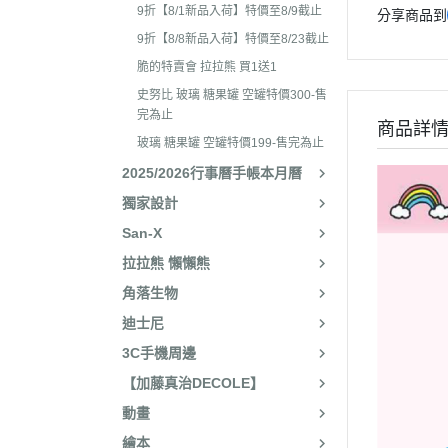
2025年8月 一番賞/廚房
2023年3
9折【8/1新品入荷】特價至8/9截止
分享商品到
名文具/Y2K
9折【8/8新品入荷】特價至8/23截止
2023年2
2025年7月 電玩遊戲
脆的特賣會 拉拉熊 買1送1
2023年2
2025年5月 一番賞/花花
史努比 玻璃 糖果罐 空罐特價300-售
2022年1
完為止
2025年3月 雨過天晴/
商品詳
2022年1
玻璃 糖果罐 空罐特價199-售完為止
貨/復刻
2025/2026行事曆手帳本月曆
2022年1
2025年2月 懶妹小惡魔/
獨家設計
2022年11
啡館
San-X
2022年1
2024年12月 療癒小窩/蛇
拉拉熊 懶懶熊
賞
2022年1
角落生物
2024年10月 小確幸日常
2022年1
迪士尼
人/表情符號/Y2K回顧
2022年7
3C手機周邊
絨毛玩偶、吊飾、沙包、
2022年7
【加藤真治DECOLE】
包包、票卡夾、眼鏡盒、
2022年6
動畫
手機、耳機、電腦周邊
2022年4
繪本