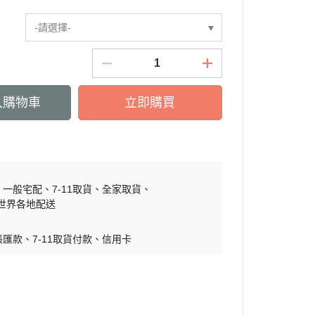
慕敏家族 Moomin
-請選擇-
卡丘/動物森友會/
sand 貓福珊迪
SAMARU
竺鼠車車
入購物車
立即購買
一般宅配
7-11取貨
全家取貨
世界各地配送
帳匯款
7-11取貨付款
信用卡