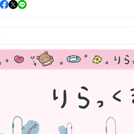
雜貨/聯
月 31冰淇淋聯名
【iPhone 6/6s專用保護殼周邊】
DECOLE 柚子日和
月 療癒表情
【APPLE WATCH/AirTag保護套
DECOLE 房間裝飾
周邊】
月 豬排美食公園
世界
DECOLE 滿月團圓
【夾式手機指環扣.附手機背帶】
2月 居家辦公小物
辦公室雜
情
DECOLE 午後貓咪
【行動電源】
2月 熊熊咖啡館
DECOLE 賞櫻之旅
2月 奢華下午茶
小清新咖
DECOLE 月見旅店
月 2022聖誕節
DECOLE 草莓季
1月 寶寶托嬰中心
年/一番
DECOLE 招福文具
0月 變裝愛麗絲
DECOLE 草莓咖啡廳
/拉麵職
0月 經典回顧系列
DECOLE 節分祭
月 療癒國度
DECOLE 櫻花盛開
場景
月 幽靈遊樂園
DECOLE 休閒花園農場
遛娃包
月 星空列車
DECOLE 貝貓
月 鳥類好朋友