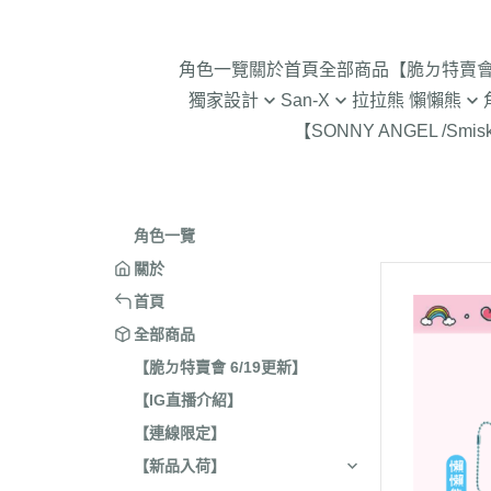
角色一覽
關於
首頁
全部商品
【脆ㄉ特賣會 
獨家設計
San-X
拉拉熊 懶懶熊
【SONNY ANGEL /Smis
2024年聖誕節
趴趴熊/烤焦麵包/阿福柔/甜點貓
拉拉熊 懶懶熊 專賣店限
角落生物 
2025蛇年迎新春
憂傷馬戲團
現貨-拉拉熊 懶懶熊 (8/7
2026年9
意志薄弱醬
2026年12月 正月羊年
2025年11
角色一覽
豆腐鯊
2026年10月 一起旅行/麵
2025年9
關於
跳跳小雞
2026年9月 馬卡龍萬聖節
2025年8
首頁
典復刻/心心相印
2025年5
全部商品
2026年8月 一番賞/四季
2025年3
【脆ㄉ特賣會 6/19更新】
活雜貨
【IG直播介紹】
2024年1
2026年7月 實驗室
【連線限定】
2024年1
2026年5月 一番賞/黑白
號/拉麵職
【新品入荷】