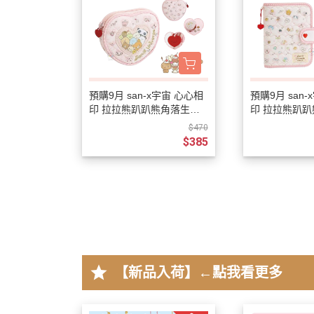
預購9月 san-x宇宙 心心相
預購9月 san
印 拉拉熊趴趴熊角落生物
印 拉拉熊趴
烤焦麵包 絎縫刺繡 愛心零
烤焦麵包 絎縫
$470
錢包
頁本
$385
star
【新品入荷】←點我看更多