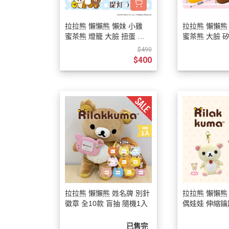
收藏
2022年4
保暖小物
拉拉熊 懶懶熊 懶妹 小雞
拉拉熊 懶懶熊
2022年3
蜜茶熊 燈籠 大臉 扭蛋 吊
蜜茶熊 大臉 
文具
2022年3
飾 全4款
扭蛋 全5款
$490
廚房用具/餐具
$400
2021年1
飾品、美妝產品
2021年1
旅行用品
2021年1
居家收納 裝飾
2021年9
洗漱衛浴用品
2021年4
服飾配件
2021年4
其他
2021年2
嬰兒 阿卡將
2021年2
拉拉熊 懶懶熊 姓名牌 別針
拉拉熊 懶懶熊
2020年4
徽章 全10款 盲抽 隨機1入
偶娃娃 伸縮鑰
姿 2選1
2020年4
已售完