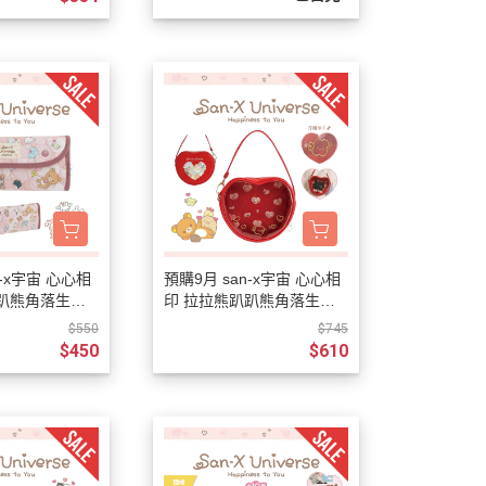
n-x宇宙 心心相
預購9月 san-x宇宙 心心相
趴趴熊角落生物
印 拉拉熊趴趴熊角落生物
縫 筆袋
烤焦麵包 仿皮愛心手提娃
$550
$745
包
$450
$610