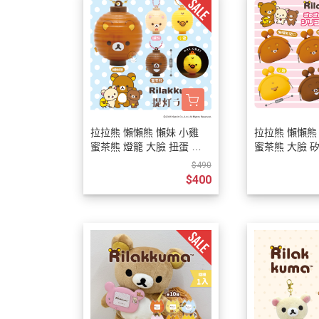
拉拉熊 懶懶熊 懶妹 小雞
拉拉熊 懶懶熊
蜜茶熊 燈籠 大臉 扭蛋 吊
蜜茶熊 大臉 
飾 全4款
扭蛋 全5款
$490
$400