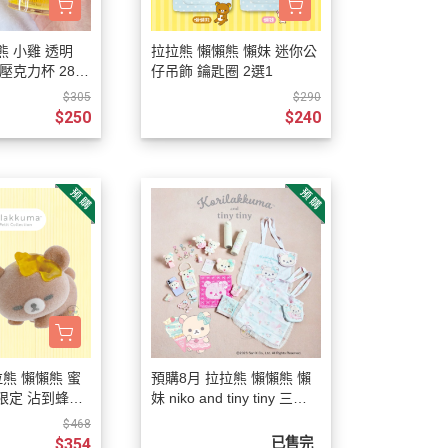
熊 小雞 透明
拉拉熊 懶懶熊 懶妹 迷你公
壓克力杯 280
仔吊飾 鑰匙圈 2選1
本製
$305
$290
$250
$240
拉熊 懶懶熊 蜜
預購8月 拉拉熊 懶懶熊 懶
限定 沾到蜂蜜
妹 niko and tiny tiny 三方
/13截止】
聯名限定 薄荷冰淇淋 19選
$468
1【8/4截止】
$354
已售完