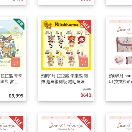
3月 經典復古單寧牛仔
DECOLE 聖誕節
2月 草莓甜點咖啡系列
DECOLE 干支虎年
系列
DECOLE 2021牛年
DECOLE 2020鼠年
吊飾、沙包、場景
DECOLE 擴香石
夾、眼鏡盒
DECOLE 其他
周邊
x 拉拉熊 懶懶
預購9月 拉拉熊 懶懶熊 懶
預購9月 sa
趴趴熊 富士急
妹 經典復刻版 絨毛娃娃吊
印 拉拉熊
8/13截
飾 鑰匙圈 盲抽 全8款
烤焦麵包 絎
$780
$640
$9,999