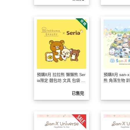
2020年0
2020年0
貓咪三兄妺
睡衣派對
絨毛玩偶、
包包、票卡
手機、耳機
保暖小物
預購8月 拉拉熊 懶懶熊 Ser
預購8月 san-
文具
ia限定 麵包坊 文具 包袋 收
熊 角落生物 
納 鑰匙圈 吊飾 立牌 11選1
樂園 限定商品【
餐具
【8/6截止】
止】
已售完
其他