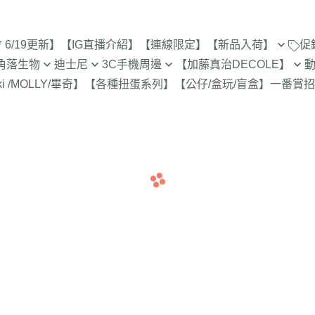
6/19更新】
【IG直播介紹】
【連線限定】
【新品入荷】
促
角落生物
迪士尼
3C手機周邊
【加藤真治DECOLE】
8/8新品入荷
9折【8/1新品
ki /MOLLY/畢奇】
【各種扭蛋系列】
【公仔/盒玩/盲盒】
一番賞
招
止
定
專賣店限定
【達菲雪莉枚畫家貓.Duffy
【iPhone 17Pro Max/Air專用保
DECOLE 萬聖節派對廣場
史努比/歐拉夫
西村裕
8/1新品入荷
Shelliemay Gelatoni】
護殼周邊】
招財貓富士
9折【8/8新品
更新)
月 心心相印
DECOLE 日本各地旅遊
史努比 專賣店
吉伊卡
7/25新品入荷
截止
【玩具總動員】
【iPhone 17Pro/17專用保護殼
月 SAN-X宇宙
DECOLE 花之國的愛麗絲
哆啦A夢
吉伊卡
7/18新品入荷
周邊】
脆的特賣會 拉
【公主系列】
包坊
月 萬聖節變裝
DECOLE 南方島嶼度假
蠟筆小新
小熊學校 
7/11新品入荷
【iPhone 16Pro Max/Plus專用
史努比 玻璃
【怪獸大學 怪獸電力公司】
派對/經
月 企鵝湖
DECOLE 新婚快樂
湯姆貓與傑利
卡娜赫
7/4新品入荷
保護殼周邊】
300-售完為止
【愛麗絲】
月 夢想成真
DECOLE 新生寶寶
櫻桃小丸子
Care 
6/27新品入荷
【iPhone 16Pro/16專用保護殼
玻璃 糖果罐 
配色/生
【小熊維尼】
月 進化論
DECOLE 女兒節
宮崎駿 龍貓 
Miffy
周邊】
6/20新品入荷
為止
【小飛象】
女
2月 變裝蛇年
DECOLE 巧克力萬歲
泡泡先生
【iPhone 15Pro Max/Plus專用
6/13新品入荷
【米奇米妮】
美少女戰士
保護殼周邊】
0月 日常隨筆畫/表情符
DECOLE 招福兔年
野貓軍
6/6新品入荷
設計
人
【奇奇蒂蒂 唐老鴨黛西】
小小兵
【iPhone 15Pro/15專用保護殼
DECOLE 大野狼與小紅帽
植物小
5/30新品入荷