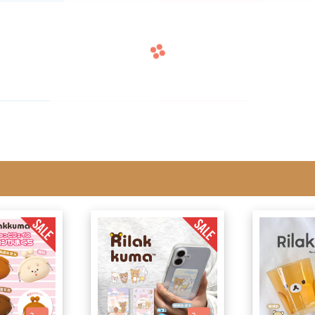
雜貨/聯
月 31冰淇淋聯名
【iPhone 6/6s專用保護殼周邊】
DECOLE 柚子日和
月 療癒表情
【APPLE WATCH/AirTag保護套
DECOLE 房間裝飾
周邊】
月 豬排美食公園
世界
DECOLE 滿月團圓
【夾式手機指環扣.附手機背帶】
2月 居家辦公小物
辦公室雜
DECOLE 午後貓咪
【行動電源】
2月 熊熊咖啡館
DECOLE 賞櫻之旅
2月 奢華下午茶
小清新咖
DECOLE 月見旅店
月 2022聖誕節
DECOLE 草莓季
1月 寶寶托嬰中心
年/一番
DECOLE 招福文具
0月 變裝愛麗絲
DECOLE 草莓咖啡廳
/拉麵職
0月 經典回顧系列
DECOLE 節分祭
月 療癒國度
DECOLE 櫻花盛開
場景
月 幽靈遊樂園
DECOLE 休閒花園農場
遛娃包
月 星空列車
DECOLE 貝貓
月 鳥類好朋友