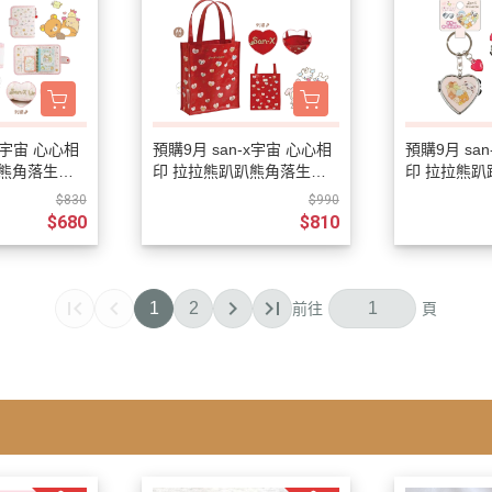
-x宇宙 心心相
預購9月 san-x宇宙 心心相
預購9月 sa
趴熊角落生物
印 拉拉熊趴趴熊角落生物
印 拉拉熊
刺繡 6孔活
烤焦麵包 仿皮刺繡 A4資料
烤焦麵包 愛
$830
$990
袋
$680
$810
1
2