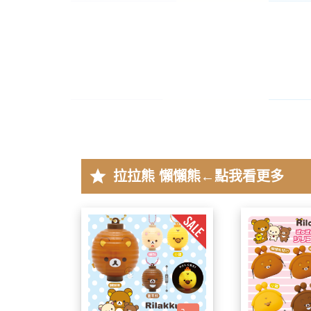
2025年8月 一番賞/廚房
2023年3
名文具/Y2K
2023年2
2025年7月 電玩遊戲
navigate_before
2023年2
2025年5月 一番賞/花花
2022年1
2025年3月 雨過天晴/
2022年1
貨/復刻
2022年1
2025年2月 懶妹小惡魔/
2022年11
啡館
2022年1
2024年12月 療癒小窩/蛇
star
拉拉熊 懶懶熊
←點我看更多
賞
2022年1
2024年10月 小確幸日常
2022年1
人/表情符號/Y2K回顧
2022年7
絨毛玩偶、吊飾、沙包、
2022年7
包包、票卡夾、眼鏡盒、
2022年6
手機、耳機、電腦周邊
2022年4