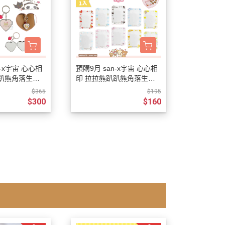
n-x宇宙 心心相
預購9月 san-x宇宙 心心相
趴趴熊角落生物
印 拉拉熊趴趴熊角落生物
心鏡子 鑰匙圈
烤焦麵包 卡套 盲抽全10種
$365
$195
隨機1入
$300
$160