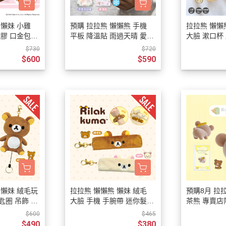
DECOLE 三毛貓酒吧
月 10周年全員集合
DECOLE 西瓜天堂
 懶妹 小雞
預購 拉拉熊 懶懶熊 手機
拉拉熊 懶懶
月 10周年海底世界
矽膠 口金包
平板 降溫貼 雨過天晴 愛漂
大臉 漱口杯 
DECOLE 咖啡廳系列
月 10周年變裝柴犬
亮 3選1
ml 2選1 日
$730
$720
DECOLE 秋季特產
$600
$590
1月 甜點店
DECOLE 旅貓
2月 戲院爆米花
DECOLE 商店街 植物咖啡廳
2月 恐龍的回憶
DECOLE 商店街 中華料理
月 美式速食店
DECOLE 商店街 咖啡廳
月 公園玩耍
DECOLE 商店街 壽司店
月 水果假期
DECOLE 南瓜收穫祭
月 花叢相遇兔兔
DECOLE 萬聖節南瓜王國
月 棉花糖樂園
DECOLE 昭和聖誕派對
 懶妹 絨毛玩
拉拉熊 懶懶熊 懶妹 絨毛
預購8月 拉
月 露營登山系列
匙圈 吊飾 坐
大臉 手機 手腕帶 迷你髮帶
茶熊 專賣店
DECOLE 耶誕市集
鑰匙圈 2選1
植絨公仔【8
月 炸豬排餐系列
$600
$465
DECOLE 萬聖節百鬼夜行派對
$490
$380