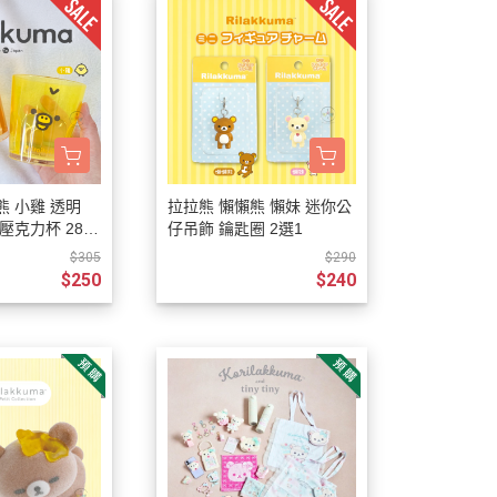
熊 小雞 透明
拉拉熊 懶懶熊 懶妹 迷你公
壓克力杯 280
仔吊飾 鑰匙圈 2選1
本製
$305
$290
$250
$240