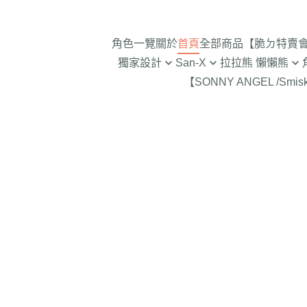
角色一覽
關於
首頁
全部商品
【脆ㄉ特賣會 
獨家設計
San-X
拉拉熊 懶懶熊
【SONNY ANGEL /Smis
2024年聖誕節
趴趴熊/烤焦麵包/阿福柔/甜點貓
拉拉熊 懶懶熊 專賣店限
角落生物 
2025蛇年迎新春
憂傷馬戲團
現貨-拉拉熊 懶懶熊 (8/7
2026年9
意志薄弱醬
2026年12月 正月羊年
2025年11
豆腐鯊
2026年10月 一起旅行/麵
2025年9
navigate_before
跳跳小雞
2026年9月 馬卡龍萬聖節
2025年8
典復刻/心心相印
2025年5
2026年8月 一番賞/四季
2025年3
活雜貨
2024年1
2026年7月 實驗室
2024年1
2026年5月 一番賞/黑白
號/拉麵職