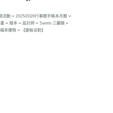
銷活動
2025/2026行事曆手帳本月曆
動畫
繪本
設計師
Sanrio 三麗鷗
入荷】特價至8/9截
清倉99元起! 2026行事曆手帳本
福幸運物
【變裝派對】
月曆
二
SOU SOU京都品牌
【Sanrio-凱蒂貓 Kitty】
山達摩
入荷】特價至8/23
2.9折起!2025年行事曆手帳本月
限定
哇 專賣店限定
不二家 PEKO
【Sanrio-雙子星 KIKILALA】
曆
哇
杯緣子 杯緣子女孩OL小姐
【Sanrio-庫洛米 美樂蒂
拉熊 買1送1
63元起出清 過期行事曆手帳本月
Melody】
The Bears School
宇宙人CRAFTHOLIC
曆
navigate_next
 糖果罐 空罐特價
【Sanrio-蛋黃哥】
鼠
拉
【Sanrio-布丁狗 大耳狗 帕恰
Bears彩虹熊
空罐特價199-售完
狗】
魔女宅急便 神隱少
 米菲 米飛兔
【Sanrio-人魚漢頓 酷企鵝 大眼
.Brabapapa
蛙】
團
精靈 屁桃 醜比頭