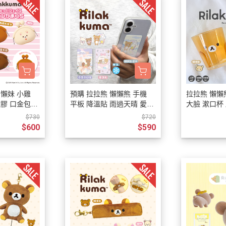
 懶妹 小雞
預購 拉拉熊 懶懶熊 手機
拉拉熊 懶懶
矽膠 口金包
平板 降溫貼 雨過天晴 愛漂
大臉 漱口杯 
亮 3選1
ml 2選1 日
$730
$720
$600
$590