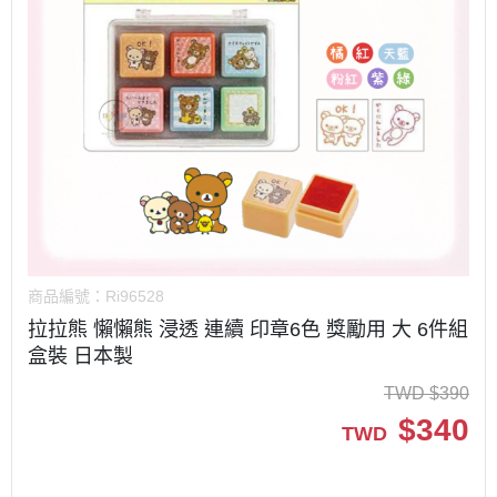
商品編號：
Ri96528
拉拉熊 懶懶熊 浸透 連續 印章6色 獎勵用 大 6件組
盒裝 日本製
TWD
$
390
$
340
TWD