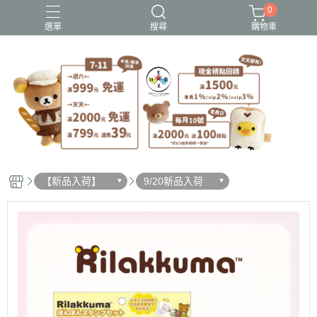
0
選單
搜尋
購物車
史努比歐拉夫
吉伊卡哇
憂傷馬戲團
拉拉熊
迪士尼-玩具總動員
【新品入荷】
9/20新品入荷