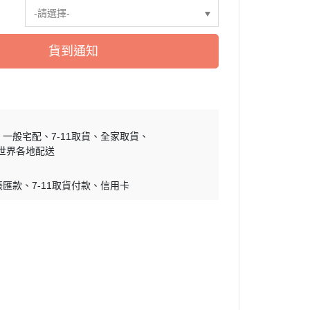
慕敏家族 Moomin
-請選擇-
卡丘/動物森友會/
sand 貓福珊迪
貨到通知
SAMARU
竺鼠車車
一般宅配
7-11取貨
全家取貨
世界各地配送
帳匯款
7-11取貨付款
信用卡