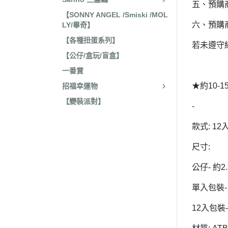
五、預購
收藏
2022年4
【SONNY ANGEL /Smiski /MOL
保暖小物
六、預購
LY/畢奇】
2022年3
文具
【各種扭蛋系列】
若未遵守
2022年3
【公仔/盒玩/盲盒】
廚房用具/餐具
2021年1
一番賞
飾品、美妝產品
2021年1
★約10-
招福幸運物
旅行用品
2021年1
【變裝派對】
-
居家收納 裝飾
2021年9
洗漱衛浴用品
款式: 12
2021年4
服飾配件
2021年4
尺寸:
其他
2021年2
公仔- 約2.
嬰兒 阿卡將
2021年2
單入包裝- 
2020年4
12入包裝- 
2020年4