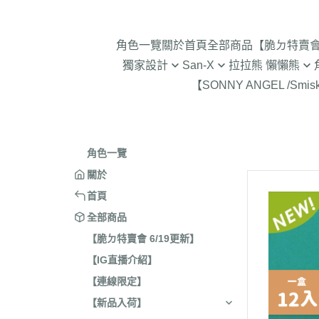
角色一覽
關於
首頁
全部商品
【脆ㄉ特賣會 
獨家設計
San-X
拉拉熊 懶懶熊
【SONNY ANGEL /Smis
2024年聖誕節
趴趴熊/烤焦麵包/阿福柔/甜點貓
拉拉熊 懶懶熊 專賣店限
角落生物 
2025蛇年迎新春
憂傷馬戲團
現貨-拉拉熊 懶懶熊 (8/4
2026年9
意志薄弱醬
2026年12月 正月羊年
2025年11
角色一覽
豆腐鯊
2026年10月 一起旅行/麵
2025年9
關於
跳跳小雞
2026年9月 馬卡龍萬聖節
2025年8
首頁
典復刻/心心相印
2025年5
全部商品
2026年8月 一番賞/四季
2025年3
【脆ㄉ特賣會 6/19更新】
活雜貨
【IG直播介紹】
2024年1
2026年7月 實驗室
【連線限定】
2024年1
2026年5月 一番賞/黑白
號/拉麵職
【新品入荷】