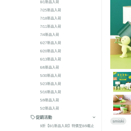
2026年4月 懶妹特輯
8/1新品入荷
2024年8
2026年3月 蜜茶熊 幸運
7/25新品入荷
2024年7
配色/櫻花盛開/san-x小鎮
7/18新品入荷
2024年5月
貨
7/11新品入荷
2024年3月 
7/4新品入荷
2026年2月 笑臉迎人/小
聯名
6/27新品入荷
2026年1月 一番賞
2023年1
6/20新品入荷
2025年12月 變裝馬年/
2023年1
6/13新品入荷
貓/愛漂亮/燙布貼風格
6/6新品入荷
2023年1
2025年11月 蜂蜜森林聖
5/30新品入荷
2023年1
羔羊毛/居家好物/SAN-X
5/23新品入荷
理小天才/
2025年10月 等你回家/s
5/16新品入荷
2023年9
宙/壽司職人/禮盒組/寫真
5/9新品入荷
2023年8
2025年9月 Mister Don
5/2新品入荷
基礎款/開學雜貨/萬
2023年7月
促銷活動
smiski
裝/2026行事曆
2023年4
9折【8/1新品入荷】特價至8/9截止