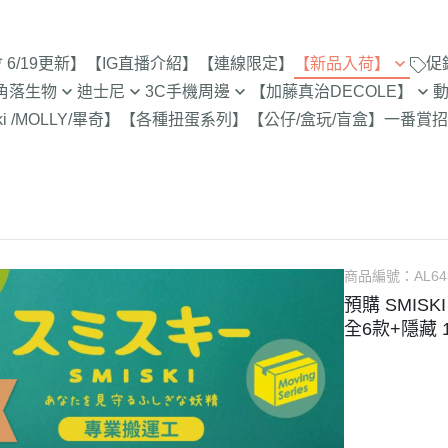
6/19更新】
【IG直播介紹】
【連線限定】
【新品入荷】
促
角落生物
迪士尼
3C手機周邊
【加藤真治DECOLE】
8/1新品入荷
9折【8/1新品
ki /MOLLY/畢奇】
【各種扭蛋系列】
【公仔/盒玩/盲盒】
一番賞
招
止
定
專賣店限定
【達菲雪莉枚畫家貓.Duffy
【iPhone 17Pro Max/Air專用保
DECOLE 萬聖節派對廣場
史努比/歐拉夫
西村裕
7/25新品入荷
Shelliemay Gelatoni】
護殼周邊】
招財貓富士
脆的特賣會 拉
更新)
月 心心相印
DECOLE 日本各地旅遊
史努比 專賣店
吉伊卡
7/18新品入荷
【玩具總動員】
【iPhone 17Pro/17專用保護殼
史努比 玻璃
月 SAN-X宇宙
DECOLE 花之國的愛麗絲
哆啦A夢
吉伊卡
7/11新品入荷
周邊】
300-售完為止
【公主系列】
包坊
月 萬聖節變裝
DECOLE 南方島嶼度假
蠟筆小新
小熊學校 
7/4新品入荷
【iPhone 16Pro Max/Plus專用
玻璃 糖果罐 
【怪獸大學 怪獸電力公司】
派對/經
月 企鵝湖
DECOLE 新婚快樂
湯姆貓與傑利
卡娜赫
6/27新品入荷
商品編號：
AL64
保護殼周邊】
為止
【愛麗絲】
月 夢想成真
DECOLE 新生寶寶
櫻桃小丸子
Care 
預購 SMIS
6/20新品入荷
【iPhone 16Pro/16專用保護殼
配色/生
【小熊維尼】
全6款+隱藏 
月 進化論
DECOLE 女兒節
宮崎駿 龍貓 
Miffy
周邊】
6/13新品入荷
【小飛象】
女
2月 變裝蛇年
DECOLE 巧克力萬歲
泡泡先生
【iPhone 15Pro Max/Plus專用
6/6新品入荷
【米奇米妮】
美少女戰士
保護殼周邊】
0月 日常隨筆畫/表情符
DECOLE 招福兔年
野貓軍
5/30新品入荷
設計
人
【奇奇蒂蒂 唐老鴨黛西】
小小兵
【iPhone 15Pro/15專用保護殼
DECOLE 大野狼與小紅帽
植物小
5/23新品入荷