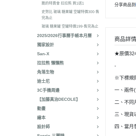
2025年8月 一番賞/廚房
2023年3
脆的特賣會 拉拉熊 買1送1
分享商品到
名文具/Y2K
史努比 玻璃 糖果罐 空罐特價300-售
2023年2
2025年7月 電玩遊戲
完為止
2023年2
玻璃 糖果罐 空罐特價199-售完為止
2025年5月 一番賞/花花
2022年1
2025/2026行事曆手帳本月曆
2025年3月 雨過天晴/
商品詳
2022年1
獨家設計
貨/復刻
2022年1
★原價32
San-X
2025年2月 懶妹小惡魔/
拉拉熊 懶懶熊
2022年11
啡館
-
角落生物
2022年1
2024年12月 療癒小窩/蛇
※下標規
迪士尼
賞
2022年1
一、兩件
3C手機周邊
2024年10月 小確幸日常
2022年1
【加藤真治DECOLE】
人/表情符號/Y2K回顧
二、不同
2022年7
動畫
絨毛玩偶、吊飾、沙包、
2022年7
三、現貨
繪本
包包、票卡夾、眼鏡盒、
2022年6
四、當月
設計師
手機、耳機、電腦周邊
2022年4
Sanrio 三麗鷗