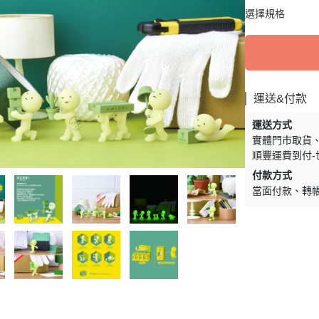
周邊】
月 天使偶像
【史迪奇 瑪麗貓 獅子王 101忠
芝麻街
DECOLE 檸檬季
嚕嚕米 
選擇規格
5/16新品入荷
草/四季
狗 小姐與流氓 小飛俠】
【iPhone 14Pro Max/Plus專用
月 生鮮超市
精靈寶可夢皮
DECOLE 賞月派對
mofu
5/9新品入荷
/美妝雜
保護殼周邊】
瑪莉歐
DECOLE 豐收秋季
兔丸 U
5/2新品入荷
【iPhone 14Pro/14專用保護殼
鬼滅之刃
Mister Donut 甜甜圈
DECOLE 貓咪寫真
確幸日常
周邊】
PUI PUI 天
運送&付款
DECOLE 小春茶屋
【iPhone 13專用保護殼周邊】
2月 變裝龍年
哥吉拉
運送方式
DECOLE 雨天漫步
變裝招財
【iPhone 12/12pro專用保護殼周
實體門市取貨
1月 草莓蛋糕聖誕節
DECOLE 端午節
邊】
順豐運費到付-
1月 寶寶幼兒園
誕派對/
付款方式
DECOLE 風神雷神貓
【AirPods 1/2/3/4/PRO1/PRO2
0月 療癒國度第二彈/料
當面付款
轉
宇宙
保護套】
DECOLE 夏季庭院
肥嘟嘟麻糬
an-x宇
【iPhone 11/11pro/XR專用保護
DECOLE 春天的公園
月 扮鬼萬聖節
照
殼周邊】
DECOLE 松足神社
月 外星人來襲
ut甜甜圈/
【iPhone X專用保護殼周邊】
DECOLE 大吉大利
聖節變
 祭典
【iPhone SE/8/7專用保護殼周
DECOLE 大眾浴場
月 花仙子
邊】
DECOLE 柚子湯屋