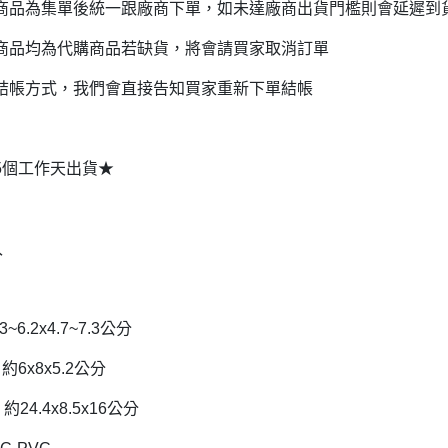
商品為集單後統一跟廠商下單，如未達廠商出貨門檻則會延遲到
DECOLE 三毛貓酒吧
月 10周年全員集合
DECOLE 西瓜天堂
商品均為代購商品若缺貨，將會請買家取消訂單
月 10周年海底世界
DECOLE 咖啡廳系列
結帳方式，我們會直接告知買家重新下單結帳
月 10周年變裝柴犬
DECOLE 秋季特產
1月 甜點店
DECOLE 旅貓
2月 戲院爆米花
15個工作天出貨★
DECOLE 商店街 植物咖啡廳
2月 恐龍的回憶
DECOLE 商店街 中華料理
月 美式速食店
DECOLE 商店街 咖啡廳
入
月 公園玩耍
DECOLE 商店街 壽司店
月 水果假期
DECOLE 南瓜收穫祭
月 花叢相遇兔兔
3~6.2x4.7~7.3公分
DECOLE 萬聖節南瓜王國
月 棉花糖樂園
約6x8x5.2公分
DECOLE 昭和聖誕派對
月 露營登山系列
DECOLE 耶誕市集
約24.4x8.5x16公分
月 炸豬排餐系列
DECOLE 萬聖節百鬼夜行派對