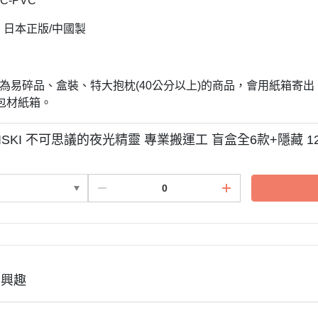
BC-PVC
3月 經典復古單寧牛仔
DECOLE 聖誕節
2月 草莓甜點咖啡系列
: 日本正版/中國製
DECOLE 干支虎年
系列
DECOLE 2021牛年
品若為易碎品、盒裝、特大抱枕(40公分以上)的商品，會用紙箱
DECOLE 2020鼠年
吊飾、沙包、場景
包材紙箱。
DECOLE 擴香石
夾、眼鏡盒
DECOLE 其他
MISKI 不可思議的夜光精靈 專業搬運工 盲盒全6款+隱藏 1
周邊
有興趣