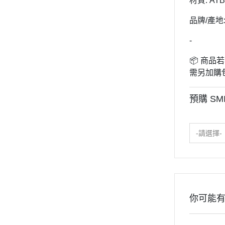
材質: AT
2020年0
2020年0
品牌/產地
貓咪三兄妺
-
睡衣派對
📦 商
絨毛玩偶、
需另加購
包包、票卡
預購 S
手機、耳機
保暖小物
-請選擇-
文具
餐具
其他
你可能