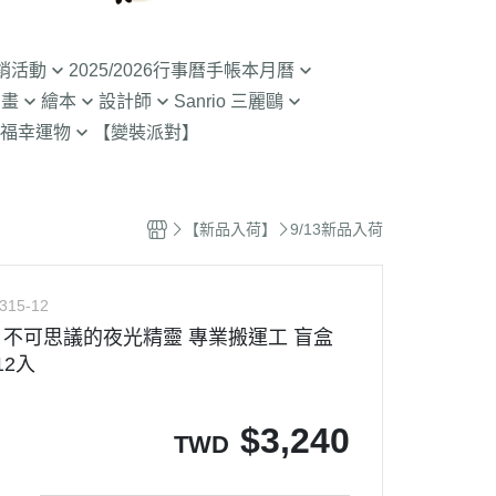
銷活動
2025/2026行事曆手帳本月曆
動畫
繪本
設計師
Sanrio 三麗鷗
入荷】特價至8/9截
清倉99元起! 2026行事曆手帳本
福幸運物
【變裝派對】
月曆
二
SOU SOU京都品牌
【Sanrio-凱蒂貓 Kitty】
山達摩
拉熊 買1送1
2.9折起!2025年行事曆手帳本月
限定
哇 專賣店限定
不二家 PEKO
【Sanrio-雙子星 KIKILALA】
曆
 糖果罐 空罐特價
哇
杯緣子 杯緣子女孩OL小姐
【Sanrio-庫洛米 美樂蒂
【新品入荷】
9/13新品入荷
63元起出清 過期行事曆手帳本月
Melody】
The Bears School
宇宙人CRAFTHOLIC
曆
空罐特價199-售完
【Sanrio-蛋黃哥】
鼠
拉
315-12
【Sanrio-布丁狗 大耳狗 帕恰
Bears彩虹熊
KI 不可思議的夜光精靈 專業搬運工 盲盒
狗】
12入
魔女宅急便 神隱少
 米菲 米飛兔
【Sanrio-人魚漢頓 酷企鵝 大眼
.Brabapapa
蛙】
$
3,240
TWD
團
精靈 屁桃 醜比頭