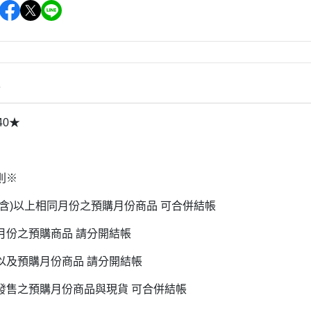
雜貨/聯
月 31冰淇淋聯名
【iPhone 6/6s專用保護殼周邊】
DECOLE 柚子日和
月 療癒表情
【APPLE WATCH/AirTag保護套
DECOLE 房間裝飾
周邊】
月 豬排美食公園
世界
DECOLE 滿月團圓
【夾式手機指環扣.附手機背帶】
2月 居家辦公小物
辦公室雜
情
DECOLE 午後貓咪
【行動電源】
2月 熊熊咖啡館
DECOLE 賞櫻之旅
2月 奢華下午茶
40★
小清新咖
DECOLE 月見旅店
月 2022聖誕節
DECOLE 草莓季
1月 寶寶托嬰中心
年/一番
則※
DECOLE 招福文具
0月 變裝愛麗絲
DECOLE 草莓咖啡廳
(含)以上相同月份之預購月份商品 可合併結帳
/拉麵職
0月 經典回顧系列
DECOLE 節分祭
月份之預購商品 請分開結帳
月 療癒國度
DECOLE 櫻花盛開
場景
月 幽靈遊樂園
以及預購月份商品 請分開結帳
DECOLE 休閒花園農場
遛娃包
月 星空列車
發售之預購月份商品與現貨 可合併結帳
DECOLE 貝貓
月 鳥類好朋友