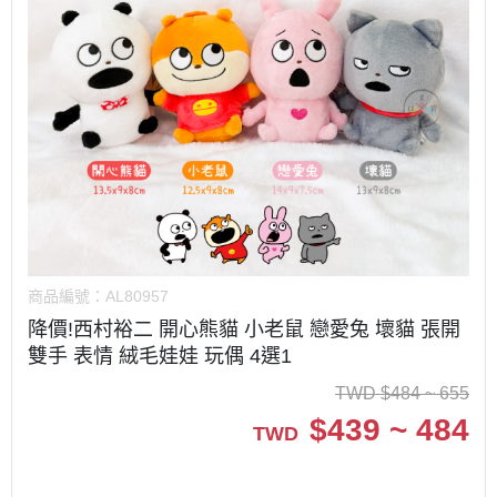
商品編號：
AL80957
降價!西村裕二 開心熊貓 小老鼠 戀愛兔 壞貓 張開
雙手 表情 絨毛娃娃 玩偶 4選1
TWD
$
484 ~ 655
$
439 ~ 484
TWD