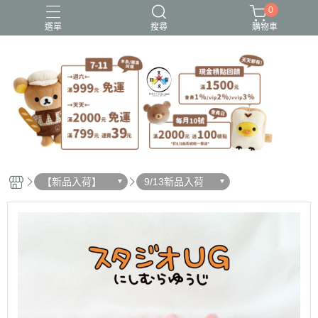
0
選單
搜尋
購物車
史努比歐拉夫
吉伊卡哇
憂傷馬戲團
拉拉熊
迪士尼-玩具總動員
【新品入荷】
9/13新品入荷