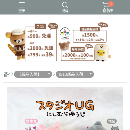
0
選單
搜尋
購物車
史努比歐拉夫
吉伊卡哇
憂傷馬戲團
拉拉熊
迪士尼-玩具總動員
【新品入荷】
9/13新品入荷