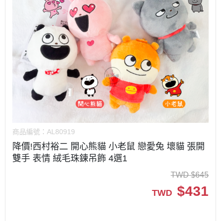
商品編號：
AL80919
降價!西村裕二 開心熊貓 小老鼠 戀愛兔 壞貓 張開
雙手 表情 絨毛珠鍊吊飾 4選1
TWD
$
645
$
431
TWD