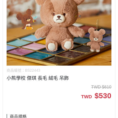
商品編號：
BS22443
小熊學校 傑琪 長毛 絨毛 吊飾
TWD
$
610
$
530
TWD
商品規格