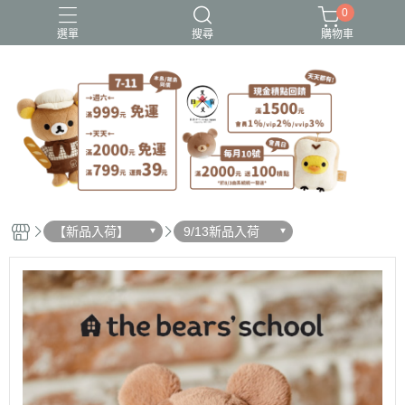
0
選單
搜尋
購物車
史努比歐拉夫
吉伊卡哇
憂傷馬戲團
拉拉熊
迪士尼-玩具總動員
【新品入荷】
9/13新品入荷