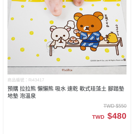
商品編號：
Ri43417
預購 拉拉熊 懶懶熊 吸水 速乾 軟式珪藻土 腳踏墊
地墊 泡溫泉
TWD
$
550
$
480
TWD