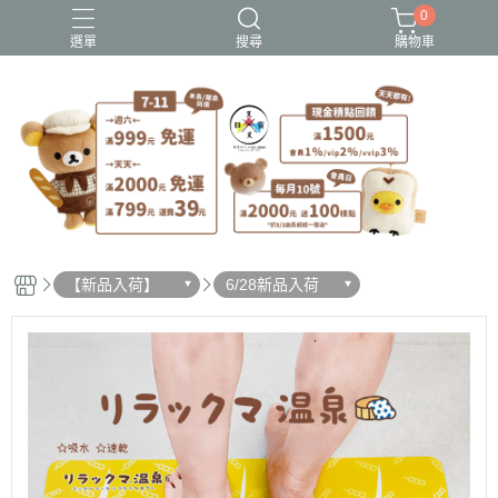
0
選單
搜尋
購物車
史努比歐拉夫
吉伊卡哇
憂傷馬戲團
拉拉熊
迪士尼-玩具總動員
【新品入荷】
6/28新品入荷