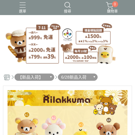
0
選單
搜尋
購物車
史努比歐拉夫
吉伊卡哇
憂傷馬戲團
拉拉熊
迪士尼-玩具總動員
【新品入荷】
6/28新品入荷