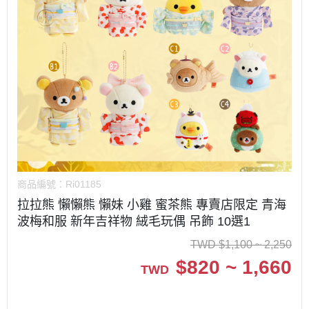
商品編號：
Ri01185
拉拉熊 懶懶熊 懶妹 小雞 蜜茶熊 專賣店限定 青海
波梅和服 新年吉祥物 絨毛玩偶 吊飾 10選1
TWD
$
1,100 ~ 2,250
$
820 ~ 1,660
TWD