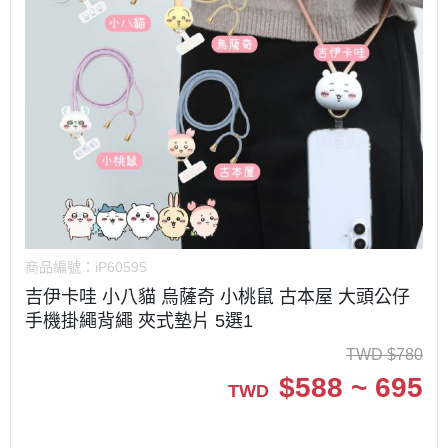
商品編號：
iP60595
吉伊卡哇 小八貓 烏薩奇 小桃鼠 古本屋 大頭公仔
手機掛繩背繩 夾式墊片 5選1
TWD
$
780
$
588 ~ 695
TWD