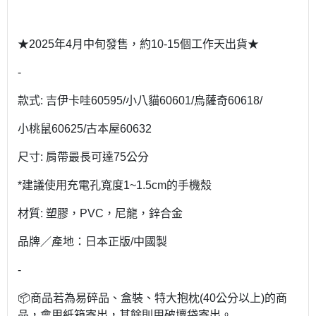
★2025年4月中旬發售，約10-15個工作天出貨★
-
款式: 吉伊卡哇60595/小八貓60601/烏薩奇60618/
小桃鼠60625/古本屋60632
尺寸: 肩帶最長可達75公分
*建議使用充電孔寬度1~1.5cm的手機殼
材質: 塑膠，PVC，尼龍，鋅合金
品牌／產地：日本正版/中國製
-
📦商品若為易碎品、盒裝、特大抱枕(40公分以上)的商
品，會用紙箱寄出，其餘則用破壞袋寄出。