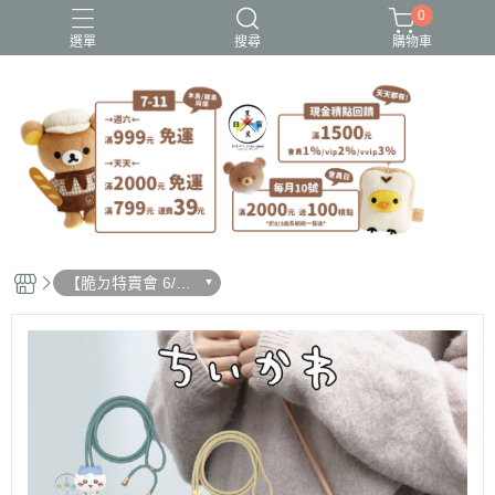
0
選單
搜尋
購物車
史努比歐拉夫
吉伊卡哇
憂傷馬戲團
拉拉熊
迪士尼-玩具總動員
【脆ㄉ特賣會 6/19
更新】