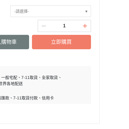
慕敏家族 Moomin
-請選擇-
卡丘/動物森友會/
sand 貓福珊迪
SAMARU
竺鼠車車
入購物車
立即購買
一般宅配
7-11取貨
全家取貨
世界各地配送
帳匯款
7-11取貨付款
信用卡