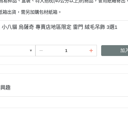
若為易碎品、盒裝、特大抱枕(40公分以上)的商品，會用紙箱寄
3月 經典復古單寧牛仔
DECOLE 聖誕節
2月 草莓甜點咖啡系列
紙箱出貨，需另加購包材紙箱。
DECOLE 干支虎年
系列
DECOLE 2021牛年
 小八貓 烏薩奇 專賣店地區限定 雷門 絨毛吊飾 3選1
DECOLE 2020鼠年
吊飾、沙包、場景
DECOLE 擴香石
夾、眼鏡盒
加
DECOLE 其他
周邊
有興趣