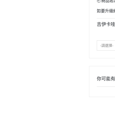
📦商品
2020年0
2020年0
如要升級
貓咪三兄妺
吉伊卡哇
睡衣派對
絨毛玩偶、
包包、票卡
-請選擇-
手機、耳機
保暖小物
文具
餐具
你可能
其他