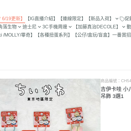
6/19更新】
【IG直播介紹】
【連線限定】
【新品入荷】
促
角落生物
迪士尼
3C手機周邊
【加藤真治DECOLE】
8/8新品入荷
9折【8/1新品
ki /MOLLY/畢奇】
【各種扭蛋系列】
【公仔/盒玩/盲盒】
一番賞
招
止
定
專賣店限定
【達菲雪莉枚畫家貓.Duffy
【iPhone 17Pro Max/Air專用保
DECOLE 萬聖節派對廣場
史努比/歐拉夫
西村裕
8/1新品入荷
Shelliemay Gelatoni】
護殼周邊】
招財貓富士
9折【8/8新品
更新)
月 心心相印
DECOLE 日本各地旅遊
史努比 專賣店
吉伊卡
7/25新品入荷
截止
【玩具總動員】
【iPhone 17Pro/17專用保護殼
月 SAN-X宇宙
DECOLE 花之國的愛麗絲
哆啦A夢
吉伊卡
7/18新品入荷
周邊】
脆的特賣會 拉
【公主系列】
包坊
月 萬聖節變裝
DECOLE 南方島嶼度假
蠟筆小新
小熊學校 
7/11新品入荷
【iPhone 16Pro Max/Plus專用
史努比 玻璃
【怪獸大學 怪獸電力公司】
派對/經
月 企鵝湖
DECOLE 新婚快樂
湯姆貓與傑利
卡娜赫
7/4新品入荷
商品編號：
CH5
保護殼周邊】
300-售完為止
【愛麗絲】
月 夢想成真
DECOLE 新生寶寶
櫻桃小丸子
Care 
吉伊卡哇 小
6/27新品入荷
【iPhone 16Pro/16專用保護殼
玻璃 糖果罐 
配色/生
【小熊維尼】
吊飾 3選1
月 進化論
DECOLE 女兒節
宮崎駿 龍貓 
Miffy
周邊】
6/20新品入荷
為止
【小飛象】
女
2月 變裝蛇年
DECOLE 巧克力萬歲
泡泡先生
【iPhone 15Pro Max/Plus專用
6/13新品入荷
【米奇米妮】
美少女戰士
保護殼周邊】
0月 日常隨筆畫/表情符
DECOLE 招福兔年
野貓軍
6/6新品入荷
設計
人
【奇奇蒂蒂 唐老鴨黛西】
小小兵
【iPhone 15Pro/15專用保護殼
DECOLE 大野狼與小紅帽
植物小
5/30新品入荷