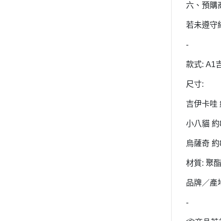
六、預購
收藏
2022年4
保暖小物
若未遵守
2022年3
文具
2022年3
-
廚房用具/餐具
2021年1
款式: A1
飾品、美妝產品
2021年1
尺寸:
旅行用品
2021年1
居家收納 裝飾
吉伊卡哇 約
2021年9
洗漱衛浴用品
小八貓 約8
2021年4
服飾配件
2021年4
烏薩奇 約8
其他
2021年2
材質: 聚
嬰兒 阿卡將
2021年2
品牌／產
2020年4
-
2020年4