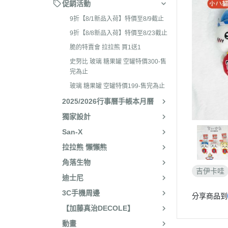
2026年4月 懶妹特輯
促銷活動
2024年8
2026年3月 蜜茶熊 幸運
9折【8/1新品入荷】特價至8/9截止
2024年7
配色/櫻花盛開/san-x小鎮
9折【8/8新品入荷】特價至8/23截止
2024年5月
貨
脆的特賣會 拉拉熊 買1送1
2024年3月 
2026年2月 笑臉迎人/小
史努比 玻璃 糖果罐 空罐特價300-售
聯名
完為止
2026年1月 一番賞
2023年1
玻璃 糖果罐 空罐特價199-售完為止
2025年12月 變裝馬年/
2025/2026行事曆手帳本月曆
2023年1
貓/愛漂亮/燙布貼風格
獨家設計
2023年1
2025年11月 蜂蜜森林聖
San-X
2023年1
羔羊毛/居家好物/SAN-X
拉拉熊 懶懶熊
理小天才/
2025年10月 等你回家/s
角落生物
2023年9
宙/壽司職人/禮盒組/寫真
吉伊卡哇
迪士尼
2023年8
2025年9月 Mister Don
3C手機周邊
分享商品到
基礎款/開學雜貨/萬
2023年7月
【加藤真治DECOLE】
裝/2026行事曆
2023年4
動畫