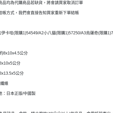
商品均為代購商品若缺貨，將會請買家取消訂單
DECOLE 三毛貓酒吧
月 10周年全員集合
DECOLE 西瓜天堂
結帳方式，我們會直接告知買家重新下單結帳
月 10周年海底世界
DECOLE 咖啡廳系列
月 10周年變裝柴犬
DECOLE 秋季特產
1月 甜點店
吉伊卡哇(限購1)54549/A2小八貓(限購1)57250/A3烏薩奇(限購1)7
DECOLE 旅貓
2月 戲院爆米花
DECOLE 商店街 植物咖啡廳
2月 恐龍的回憶
DECOLE 商店街 中華料理
8x10x4.5公分
月 美式速食店
DECOLE 商店街 咖啡廳
x10x5公分
月 公園玩耍
DECOLE 商店街 壽司店
月 水果假期
x13.5x5公分
DECOLE 南瓜收穫祭
月 花叢相遇兔兔
酯纖維
DECOLE 萬聖節南瓜王國
月 棉花糖樂園
地：日本正版/中國製
DECOLE 昭和聖誕派對
月 露營登山系列
DECOLE 耶誕市集
月 炸豬排餐系列
DECOLE 萬聖節百鬼夜行派對