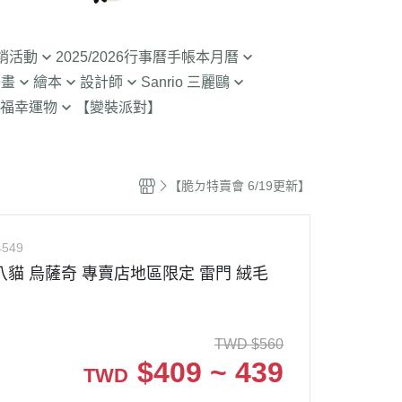
銷活動
2025/2026行事曆手帳本月曆
動畫
繪本
設計師
Sanrio 三麗鷗
入荷】特價至8/9截
清倉99元起! 2026行事曆手帳本
福幸運物
【變裝派對】
月曆
二
SOU SOU京都品牌
【Sanrio-凱蒂貓 Kitty】
山達摩
入荷】特價至8/23
2.9折起!2025年行事曆手帳本月
限定
哇 專賣店限定
不二家 PEKO
【Sanrio-雙子星 KIKILALA】
曆
哇
杯緣子 杯緣子女孩OL小姐
【Sanrio-庫洛米 美樂蒂
【脆ㄉ特賣會 6/19更新】
拉熊 買1送1
63元起出清 過期行事曆手帳本月
Melody】
The Bears School
宇宙人CRAFTHOLIC
曆
 糖果罐 空罐特價
【Sanrio-蛋黃哥】
鼠
拉
4549
【Sanrio-布丁狗 大耳狗 帕恰
Bears彩虹熊
八貓 烏薩奇 專賣店地區限定 雷門 絨毛
空罐特價199-售完
狗】
魔女宅急便 神隱少
 米菲 米飛兔
【Sanrio-人魚漢頓 酷企鵝 大眼
.Brabapapa
蛙】
TWD
$
560
團
$
409 ~ 439
TWD
精靈 屁桃 醜比頭