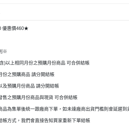
雜貨/聯
月 31冰淇淋聯名
【iPhone 6/6s專用保護殼周邊】
DECOLE 柚子日和
月 療癒表情
【APPLE WATCH/AirTag保護套
情
DECOLE 房間裝飾
周邊】
月 豬排美食公園
世界
DECOLE 滿月團圓
0 優惠價460★
【夾式手機指環扣.附手機背帶】
2月 居家辦公小物
辦公室雜
DECOLE 午後貓咪
【行動電源】
2月 熊熊咖啡館
DECOLE 賞櫻之旅
2月 奢華下午茶
則※
小清新咖
DECOLE 月見旅店
月 2022聖誕節
(含)以上相同月份之預購月份商品 可合併結帳
DECOLE 草莓季
1月 寶寶托嬰中心
年/一番
月份之預購商品 請分開結帳
DECOLE 招福文具
0月 變裝愛麗絲
DECOLE 草莓咖啡廳
以及預購月份商品 請分開結帳
/拉麵職
0月 經典回顧系列
DECOLE 節分祭
發售之預購月份商品與現貨 可合併結帳
月 療癒國度
DECOLE 櫻花盛開
場景
月 幽靈遊樂園
商品為集單後統一跟廠商下單，如未達廠商出貨門檻則會延遲到
DECOLE 休閒花園農場
遛娃包
月 星空列車
結帳方式，我們會直接告知買家重新下單結帳
DECOLE 貝貓
月 鳥類好朋友