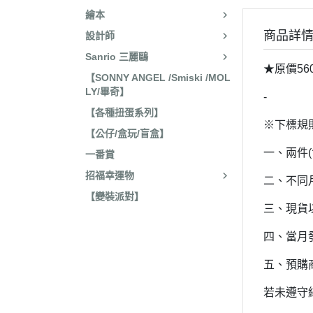
2025年8月 一番賞/廚房
2023年3
繪本
名文具/Y2K
2023年2
商品詳
設計師
2025年7月 電玩遊戲
2023年2
Sanrio 三麗鷗
2025年5月 一番賞/花花
★原價56
2022年1
【SONNY ANGEL /Smiski /MOL
2025年3月 雨過天晴/
LY/畢奇】
-
2022年1
貨/復刻
【各種扭蛋系列】
2022年1
※下標規
2025年2月 懶妹小惡魔/
【公仔/盒玩/盲盒】
2022年11
啡館
一、兩件
一番賞
2022年1
2024年12月 療癒小窩/蛇
招福幸運物
二、不同
賞
2022年1
【變裝派對】
三、現貨
2024年10月 小確幸日常
2022年1
人/表情符號/Y2K回顧
四、當月
2022年7
絨毛玩偶、吊飾、沙包、
2022年7
五、預購
包包、票卡夾、眼鏡盒、
2022年6
若未遵守
手機、耳機、電腦周邊
2022年4