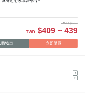
出，其餘則用破壞袋寄出。
TWD
$
560
$
409 ~ 439
TWD
入購物車
立即購買