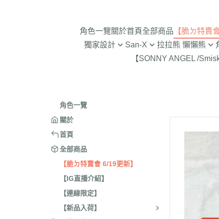
角色一覽
關於
首頁
全部商品
【脆ㄉ特賣會 
獨家設計
San-X
拉拉熊 懶懶熊
【SONNY ANGEL /Smis
2024年聖誕節
趴趴熊/烤焦麵包/阿福柔/甜點貓
拉拉熊 懶懶熊 專賣店限
角落生物 
2025蛇年迎新春
憂傷馬戲團
現貨-拉拉熊 懶懶熊 (8/7
2026年9
意志薄弱醬
2026年12月 正月羊年
2025年11
角色一覽
豆腐鯊
2026年10月 一起旅行/麵
2025年9
關於
跳跳小雞
2026年9月 馬卡龍萬聖節
2025年8
首頁
典復刻/心心相印
2025年5
全部商品
2026年8月 一番賞/四季
2025年3
【脆ㄉ特賣會 6/19更新】
活雜貨
【IG直播介紹】
2024年1
2026年7月 實驗室
【連線限定】
2024年1
2026年5月 一番賞/黑白
號/拉麵職
【新品入荷】