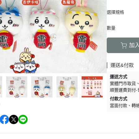
周邊】
月 天使偶像
【史迪奇 瑪麗貓 獅子王 101忠
芝麻街
DECOLE 檸檬季
嚕嚕米 
5/23新品入荷
草/四季
狗 小姐與流氓 小飛俠】
選擇規格
【iPhone 14Pro Max/Plus專用
月 生鮮超市
精靈寶可夢皮
DECOLE 賞月派對
mofu
5/16新品入荷
/美妝雜
保護殼周邊】
瑪莉歐
DECOLE 豐收秋季
兔丸 U
5/9新品入荷
數量
【iPhone 14Pro/14專用保護殼
鬼滅之刃
Mister Donut 甜甜圈
DECOLE 貓咪寫真
確幸日常
5/2新品入荷
周邊】
PUI PUI 天
加
DECOLE 小春茶屋
【iPhone 13專用保護殼周邊】
2月 變裝龍年
哥吉拉
DECOLE 雨天漫步
變裝招財
【iPhone 12/12pro專用保護殼周
1月 草莓蛋糕聖誕節
運送&付款
DECOLE 端午節
邊】
1月 寶寶幼兒園
誕派對/
DECOLE 風神雷神貓
運送方式
【AirPods 1/2/3/4/PRO1/PRO2
0月 療癒國度第二彈/料
實體門市取貨
宇宙
保護套】
DECOLE 夏季庭院
順豐運費到付-
肥嘟嘟麻糬
an-x宇
【iPhone 11/11pro/XR專用保護
DECOLE 春天的公園
付款方式
月 扮鬼萬聖節
照
殼周邊】
當面付款
轉
DECOLE 松足神社
月 外星人來襲
ut甜甜圈/
【iPhone X專用保護殼周邊】
DECOLE 大吉大利
聖節變
 祭典
【iPhone SE/8/7專用保護殼周
DECOLE 大眾浴場
月 花仙子
邊】
DECOLE 柚子湯屋