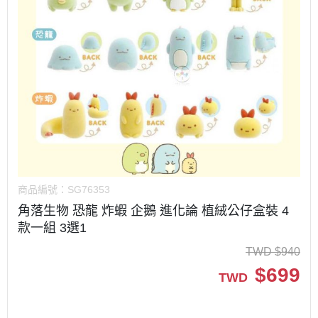
商品編號：
SG76353
角落生物 恐龍 炸蝦 企鵝 進化論 植絨公仔盒裝 4
款一組 3選1
TWD
$
940
$
699
TWD