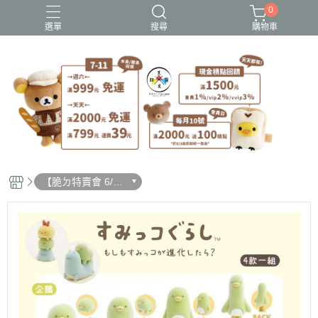
0
選單
搜尋
購物車
史努比歐拉夫
吉伊卡哇
憂傷馬戲團
拉拉熊
迪士尼-玩具總動員
【脆ㄉ特賣會 6/19
更新】