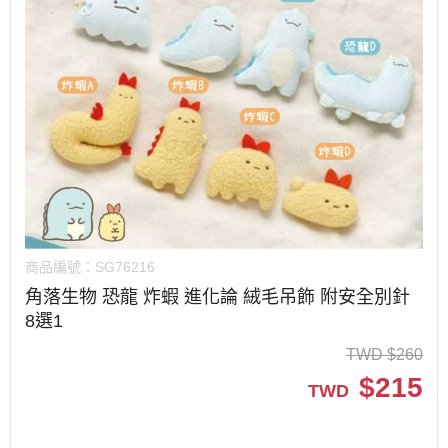
商品編號：
SG76216
角落生物 恐龍 炸蝦 進化論 絨毛吊飾 附安全別針
8選1
TWD
$
260
$
215
TWD