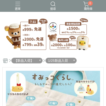
0
選單
搜尋
購物車
史努比歐拉夫
吉伊卡哇
憂傷馬戲團
拉拉熊
迪士尼-玩具總動員
【新品入荷】
1/25新品入荷