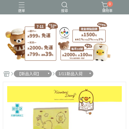
0
選單
搜尋
購物車
史努比歐拉夫
吉伊卡哇
憂傷馬戲團
拉拉熊
迪士尼-玩具總動員
【新品入荷】
1/11新品入荷