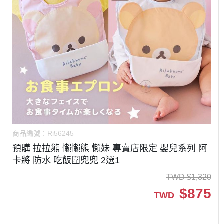
商品編號：
Ri56245
預購 拉拉熊 懶懶熊 懶妹 專賣店限定 嬰兒系列 阿
卡將 防水 吃飯圍兜兜 2選1
TWD
$
1,320
$
875
TWD