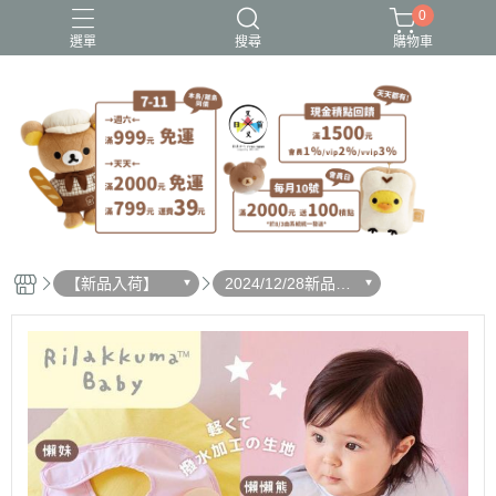
0
選單
搜尋
購物車
史努比歐拉夫
吉伊卡哇
憂傷馬戲團
拉拉熊
迪士尼-玩具總動員
【新品入荷】
2024/12/28新品入
荷