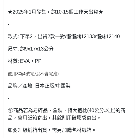
★2025年1月發售，約10-15個工作天出貨★
-
款式: 下單2，出貨2款一對/懶懶熊12133/懶妹12140
尺寸: 約9x17x13公分
材質: EVA，PP
使用3顆4號電池(不含電池)
品牌／產地: 日本正版/中國製
-
📦商品若為易碎品、盒裝、特大抱枕(40公分以上)的商
品，會用紙箱寄出，其餘則用破壞袋寄出。
如要升級紙箱出貨，需另加購包材紙箱。