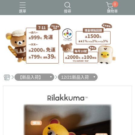
0
選單
搜尋
購物車
史努比歐拉夫
吉伊卡哇
憂傷馬戲團
拉拉熊
迪士尼-玩具總動員
【新品入荷】
12/21新品入荷