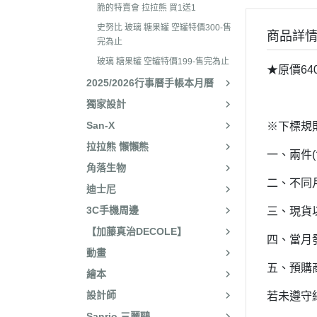
2025年8月 一番賞/廚房
2023年3
脆的特賣會 拉拉熊 買1送1
名文具/Y2K
史努比 玻璃 糖果罐 空罐特價300-售
2023年2
商品詳
2025年7月 電玩遊戲
完為止
2023年2
玻璃 糖果罐 空罐特價199-售完為止
2025年5月 一番賞/花花
★原價64
2022年1
2025/2026行事曆手帳本月曆
2025年3月 雨過天晴/
2022年1
獨家設計
貨/復刻
2022年1
San-X
※下標規
2025年2月 懶妹小惡魔/
拉拉熊 懶懶熊
2022年11
啡館
一、兩件
角落生物
2022年1
2024年12月 療癒小窩/蛇
二、不同
迪士尼
賞
2022年1
3C手機周邊
三、現貨
2024年10月 小確幸日常
2022年1
【加藤真治DECOLE】
人/表情符號/Y2K回顧
四、當月
2022年7
動畫
絨毛玩偶、吊飾、沙包、
2022年7
五、預購
繪本
包包、票卡夾、眼鏡盒、
2022年6
設計師
若未遵守
手機、耳機、電腦周邊
2022年4
Sanrio 三麗鷗