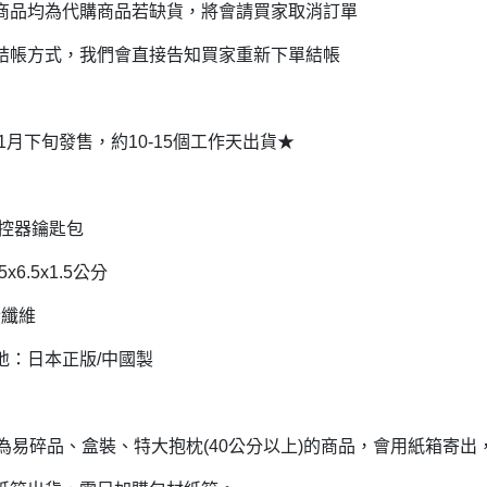
商品均為代購商品若缺貨，將會請買家取消訂單
DECOLE 三毛貓酒吧
月 10周年全員集合
DECOLE 西瓜天堂
結帳方式，我們會直接告知買家重新下單結帳
月 10周年海底世界
DECOLE 咖啡廳系列
月 10周年變裝柴犬
DECOLE 秋季特產
1月 甜點店
年1月下旬發售，約10-15個工作天出貨★
DECOLE 旅貓
2月 戲院爆米花
DECOLE 商店街 植物咖啡廳
2月 恐龍的回憶
DECOLE 商店街 中華料理
遙控器鑰匙包
月 美式速食店
DECOLE 商店街 咖啡廳
5x6.5x1.5公分
月 公園玩耍
DECOLE 商店街 壽司店
月 水果假期
酯纖維
DECOLE 南瓜收穫祭
月 花叢相遇兔兔
地：日本正版/中國製
DECOLE 萬聖節南瓜王國
月 棉花糖樂園
DECOLE 昭和聖誕派對
月 露營登山系列
DECOLE 耶誕市集
若為易碎品、盒裝、特大抱枕(40公分以上)的商品，會用紙箱寄
月 炸豬排餐系列
DECOLE 萬聖節百鬼夜行派對