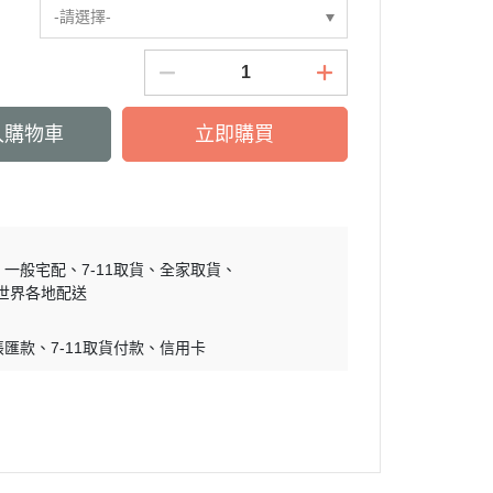
-請選擇-
慕敏家族 Moomin
卡丘/動物森友會/
sand 貓福珊迪
SAMARU
入購物車
立即購買
竺鼠車車
一般宅配
7-11取貨
全家取貨
世界各地配送
帳匯款
7-11取貨付款
信用卡