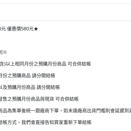
雜貨/聯
月 31冰淇淋聯名
【iPhone 6/6s專用保護殼周邊】
DECOLE 柚子日和
月 療癒表情
【APPLE WATCH/AirTag保護套
情
DECOLE 房間裝飾
周邊】
月 豬排美食公園
世界
DECOLE 滿月團圓
0元 優惠價580元★
【夾式手機指環扣.附手機背帶】
2月 居家辦公小物
辦公室雜
DECOLE 午後貓咪
【行動電源】
2月 熊熊咖啡館
DECOLE 賞櫻之旅
2月 奢華下午茶
則※
小清新咖
DECOLE 月見旅店
月 2022聖誕節
(含)以上相同月份之預購月份商品 可合併結帳
DECOLE 草莓季
1月 寶寶托嬰中心
年/一番
月份之預購商品 請分開結帳
DECOLE 招福文具
0月 變裝愛麗絲
DECOLE 草莓咖啡廳
以及預購月份商品 請分開結帳
/拉麵職
0月 經典回顧系列
DECOLE 節分祭
發售之預購月份商品與現貨 可合併結帳
月 療癒國度
DECOLE 櫻花盛開
場景
月 幽靈遊樂園
商品為集單後統一跟廠商下單，如未達廠商出貨門檻則會延遲到
DECOLE 休閒花園農場
遛娃包
月 星空列車
結帳方式，我們會直接告知買家重新下單結帳
DECOLE 貝貓
月 鳥類好朋友