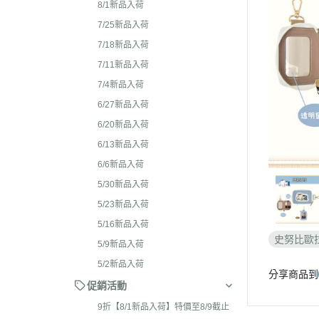
2026年4月 懶妹特輯
8/1新品入荷
2024年8
2026年3月 蜜茶熊 幸運
7/25新品入荷
2024年7
配色/櫻花盛開/san-x小鎮
7/18新品入荷
2024年5月
貨
7/11新品入荷
2024年3月 
7/4新品入荷
2026年2月 笑臉迎人/小
聯名
6/27新品入荷
2026年1月 一番賞
2023年1
6/20新品入荷
2025年12月 變裝馬年/
2023年1
6/13新品入荷
貓/愛漂亮/燙布貼風格
6/6新品入荷
2023年1
2025年11月 蜂蜜森林聖
5/30新品入荷
2023年1
羔羊毛/居家好物/SAN-X
5/23新品入荷
理小天才/
2025年10月 等你回家/s
5/16新品入荷
2023年9
宙/壽司職人/禮盒組/寫真
史努比歐
5/9新品入荷
2023年8
2025年9月 Mister Don
5/2新品入荷
分享商品到
基礎款/開學雜貨/萬
2023年7月
促銷活動
裝/2026行事曆
2023年4
9折【8/1新品入荷】特價至8/9截止