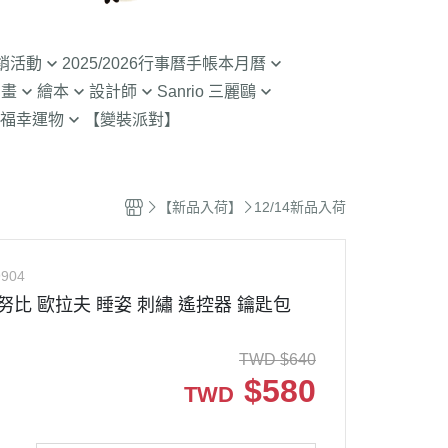
銷活動
2025/2026行事曆手帳本月曆
動畫
繪本
設計師
Sanrio 三麗鷗
入荷】特價至8/9截
清倉99元起! 2026行事曆手帳本
福幸運物
【變裝派對】
月曆
二
SOU SOU京都品牌
【Sanrio-凱蒂貓 Kitty】
山達摩
拉熊 買1送1
2.9折起!2025年行事曆手帳本月
限定
哇 專賣店限定
不二家 PEKO
【Sanrio-雙子星 KIKILALA】
曆
 糖果罐 空罐特價
哇
杯緣子 杯緣子女孩OL小姐
【Sanrio-庫洛米 美樂蒂
【新品入荷】
12/14新品入荷
63元起出清 過期行事曆手帳本月
Melody】
The Bears School
宇宙人CRAFTHOLIC
曆
空罐特價199-售完
【Sanrio-蛋黃哥】
鼠
拉
904
【Sanrio-布丁狗 大耳狗 帕恰
Bears彩虹熊
史努比 歐拉夫 睡姿 刺繡 遙控器 鑰匙包
狗】
魔女宅急便 神隱少
 米菲 米飛兔
【Sanrio-人魚漢頓 酷企鵝 大眼
TWD
$
640
.Brabapapa
蛙】
$
580
TWD
團
精靈 屁桃 醜比頭