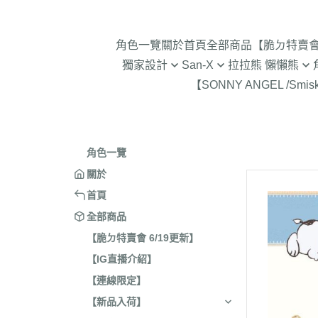
角色一覽
關於
首頁
全部商品
【脆ㄉ特賣會 
獨家設計
San-X
拉拉熊 懶懶熊
【SONNY ANGEL /Smis
2024年聖誕節
趴趴熊/烤焦麵包/阿福柔/甜點貓
拉拉熊 懶懶熊 專賣店限
角落生物 
2025蛇年迎新春
憂傷馬戲團
現貨-拉拉熊 懶懶熊 (8/4
2026年9
意志薄弱醬
2026年12月 正月羊年
2025年11
角色一覽
豆腐鯊
2026年10月 一起旅行/麵
2025年9
關於
跳跳小雞
2026年9月 馬卡龍萬聖節
2025年8
首頁
典復刻/心心相印
2025年5
全部商品
2026年8月 一番賞/四季
2025年3
【脆ㄉ特賣會 6/19更新】
活雜貨
【IG直播介紹】
2024年1
2026年7月 實驗室
【連線限定】
2024年1
2026年5月 一番賞/黑白
號/拉麵職
【新品入荷】