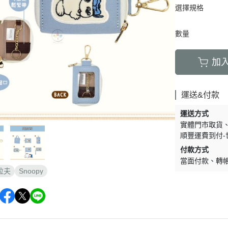
周邊】
月 天使偶像
【史迪奇 瑪麗貓 獅子王 101忠
芝麻街
選擇規格
DECOLE 檸檬季
嚕嚕米 
5/16新品入荷
草/四季
狗 小姐與流氓 小飛俠】
【iPhone 14Pro Max/Plus專用
月 生鮮超市
精靈寶可夢皮
DECOLE 賞月派對
mofu
5/9新品入荷
/美妝雜
保護殼周邊】
數量
瑪莉歐
DECOLE 豐收秋季
兔丸 U
5/2新品入荷
【iPhone 14Pro/14專用保護殼
鬼滅之刃
Mister Donut 甜甜圈
DECOLE 貓咪寫真
確幸日常
加
周邊】
PUI PUI 天
DECOLE 小春茶屋
【iPhone 13專用保護殼周邊】
2月 變裝龍年
哥吉拉
DECOLE 雨天漫步
變裝招財
運送&付款
【iPhone 12/12pro專用保護殼周
1月 草莓蛋糕聖誕節
DECOLE 端午節
邊】
運送方式
1月 寶寶幼兒園
誕派對/
實體門市取貨
DECOLE 風神雷神貓
【AirPods 1/2/3/4/PRO1/PRO2
0月 療癒國度第二彈/料
順豐運費到付-
宇宙
保護套】
DECOLE 夏季庭院
肥嘟嘟麻糬
付款方式
an-x宇
【iPhone 11/11pro/XR專用保護
DECOLE 春天的公園
當面付款
轉
月 扮鬼萬聖節
照
殼周邊】
拉夫
Snoopy
DECOLE 松足神社
月 外星人來襲
ut甜甜圈/
【iPhone X專用保護殼周邊】
DECOLE 大吉大利
聖節變
 祭典
【iPhone SE/8/7專用保護殼周
DECOLE 大眾浴場
月 花仙子
邊】
DECOLE 柚子湯屋