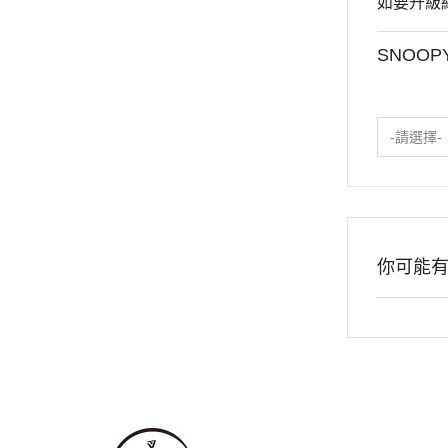
如要升級
2020年0
2020年0
SNOOP
貓咪三兄妺
睡衣派對
絨毛玩偶、
-請選擇-
包包、票卡
手機、耳機
保暖小物
你可能
文具
餐具
其他