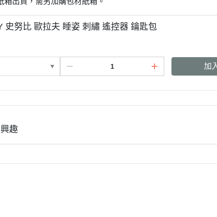
紙箱出貨，需另加購包材紙箱。
3月 經典復古單寧牛仔
DECOLE 聖誕節
2月 草莓甜點咖啡系列
Y 史努比 歐拉夫 睡姿 刺繡 遙控器 鑰匙包
DECOLE 干支虎年
系列
DECOLE 2021牛年
DECOLE 2020鼠年
吊飾、沙包、場景
加
DECOLE 擴香石
夾、眼鏡盒
DECOLE 其他
周邊
有興趣