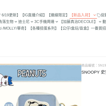
6/19更新】
【IG直播介紹】
【連線限定】
【新品入荷】
促
角落生物
迪士尼
3C手機周邊
【加藤真治DECOLE】
8/1新品入荷
9折【8/1新品
ki /MOLLY/畢奇】
【各種扭蛋系列】
【公仔/盒玩/盲盒】
一番賞
招
止
定
專賣店限定
【達菲雪莉枚畫家貓.Duffy
【iPhone 17Pro Max/Air專用保
DECOLE 萬聖節派對廣場
史努比/歐拉夫
西村裕
7/25新品入荷
Shelliemay Gelatoni】
護殼周邊】
招財貓富士
脆的特賣會 拉
更新)
月 心心相印
DECOLE 日本各地旅遊
史努比 專賣店
吉伊卡
7/18新品入荷
【玩具總動員】
【iPhone 17Pro/17專用保護殼
史努比 玻璃
月 SAN-X宇宙
DECOLE 花之國的愛麗絲
哆啦A夢
吉伊卡
7/11新品入荷
周邊】
300-售完為止
【公主系列】
包坊
月 萬聖節變裝
DECOLE 南方島嶼度假
蠟筆小新
小熊學校 
7/4新品入荷
【iPhone 16Pro Max/Plus專用
玻璃 糖果罐 
【怪獸大學 怪獸電力公司】
派對/經
月 企鵝湖
DECOLE 新婚快樂
湯姆貓與傑利
卡娜赫
6/27新品入荷
商品編號：
SN19
保護殼周邊】
為止
【愛麗絲】
月 夢想成真
DECOLE 新生寶寶
櫻桃小丸子
Care 
SNOOPY 
6/20新品入荷
【iPhone 16Pro/16專用保護殼
配色/生
【小熊維尼】
月 進化論
DECOLE 女兒節
宮崎駿 龍貓 
Miffy
周邊】
6/13新品入荷
【小飛象】
女
2月 變裝蛇年
DECOLE 巧克力萬歲
泡泡先生
【iPhone 15Pro Max/Plus專用
6/6新品入荷
【米奇米妮】
美少女戰士
保護殼周邊】
0月 日常隨筆畫/表情符
DECOLE 招福兔年
野貓軍
5/30新品入荷
設計
人
【奇奇蒂蒂 唐老鴨黛西】
小小兵
【iPhone 15Pro/15專用保護殼
DECOLE 大野狼與小紅帽
植物小
5/23新品入荷