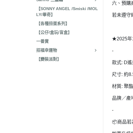
六、預購
收藏
2022年4
【SONNY ANGEL /Smiski /MOL
保暖小物
LY/畢奇】
若未遵守
2022年3
文具
【各種扭蛋系列】
2022年3
【公仔/盒玩/盲盒】
廚房用具/餐具
2021年1
★2025
一番賞
飾品、美妝產品
2021年1
招福幸運物
-
旅行用品
2021年1
【變裝派對】
居家收納 裝飾
款式: D
2021年9
洗漱衛浴用品
尺寸: 約8.
2021年4
服飾配件
2021年4
材質: 聚
其他
2021年2
品牌／產
嬰兒 阿卡將
2021年2
-
2020年4
📦商品
2020年4