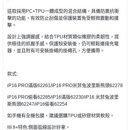
這款採用PC+TPU一體成型的混合結構，具備防震抗衝
擊的功能，有效防止刮傷並保護裝置免受輕微震動和撞
擊。
設計上強調握感，結合TPU材質類似橡膠的柔韌性，提
供極佳的抓握手感。保護殼安裝後，仍可輕鬆連接充電
器，並且附有可安裝掛繩的掛繩孔，方便攜帶。
款式:
iP16 PRO滿版62261/iP16 PRO米菲兔波里斯熊頭62278
iP16 PRO偷看62285/iP16滿版62230/iP16 米菲兔波里
斯熊頭62247/iP16偷看62254
如手機有全機包膜，建議選購TPU或矽膠材質軟殼。
llll fi+特色:側面弧線設計好拿。