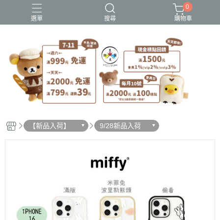
0
選單
搜尋
購物車
史努比歐拉夫
吉伊卡哇
憂傷馬戲團
拉拉熊
迪士尼-玩具總動員
【新品入荷】
9/28新品入荷