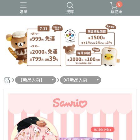
0
選單
搜尋
購物車
史努比歐拉夫
吉伊卡哇
憂傷馬戲團
拉拉熊
迪士尼-玩具總動員
【新品入荷】
9/7新品入荷