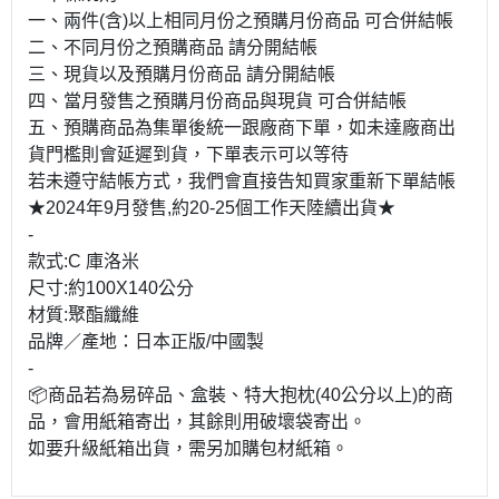
一、兩件(含)以上相同月份之預購月份商品 可合併結帳
二、不同月份之預購商品 請分開結帳
三、現貨以及預購月份商品 請分開結帳
四、當月發售之預購月份商品與現貨 可合併結帳
五、預購商品為集單後統一跟廠商下單，如未達廠商出
貨門檻則會延遲到貨，下單表示可以等待
若未遵守結帳方式，我們會直接告知買家重新下單結帳
★2024年9月發售,約20-25個工作天陸續出貨★
-
款式:C 庫洛米
尺寸:約100X140公分
材質:聚酯纖維
品牌／產地：日本正版/中國製
-
📦商品若為易碎品、盒裝、特大抱枕(40公分以上)的商
品，會用紙箱寄出，其餘則用破壞袋寄出。
如要升級紙箱出貨，需另加購包材紙箱。