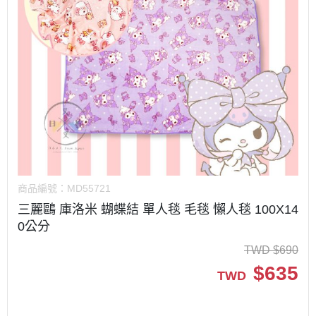
商品編號：
MD55721
三麗鷗 庫洛米 蝴蝶結 單人毯 毛毯 懶人毯 100X14
0公分
TWD
$
690
$
635
TWD