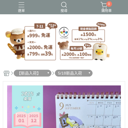
0
選單
搜尋
購物車
史努比歐拉夫
吉伊卡哇
憂傷馬戲團
拉拉熊
迪士尼-玩具總動員
【新品入荷】
5/18新品入荷