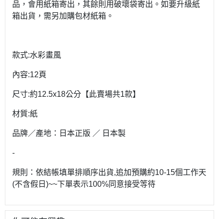
品，會用紙箱寄出，其餘則用破壞袋寄出。如要升級紙
箱出貨，需另加購包材紙箱。
款式:水彩畫風
內容:12頁
尺寸:約12.5x18公分【此賣場共1款】
材質:紙
品牌／產地：日本正版 ／ 日本製
-
規則：依結帳填單排順序出貨,追加預購約10-15個工作天
(不含假日)~~下單表示100%同意接受等待