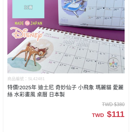
商品編號：
SL42481
特價!2025年 迪士尼 奇妙仙子 小飛象 瑪麗貓 愛麗
絲 水彩畫風 桌曆 日本製
TWD
$
380
$
111
TWD