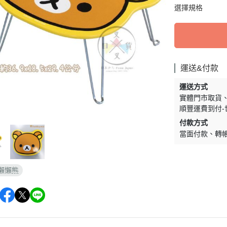
周邊】
月 天使偶像
【史迪奇 瑪麗貓 獅子王 101忠
芝麻街
選擇規格
DECOLE 檸檬季
嚕嚕米 
5/23新品入荷
草/四季
狗 小姐與流氓 小飛俠】
【iPhone 14Pro Max/Plus專用
月 生鮮超市
精靈寶可夢皮
DECOLE 賞月派對
mofu
5/16新品入荷
/美妝雜
保護殼周邊】
瑪莉歐
DECOLE 豐收秋季
兔丸 U
5/9新品入荷
【iPhone 14Pro/14專用保護殼
鬼滅之刃
Mister Donut 甜甜圈
DECOLE 貓咪寫真
確幸日常
5/2新品入荷
周邊】
PUI PUI 天
運送&付款
DECOLE 小春茶屋
【iPhone 13專用保護殼周邊】
2月 變裝龍年
哥吉拉
運送方式
DECOLE 雨天漫步
變裝招財
【iPhone 12/12pro專用保護殼周
實體門市取貨
1月 草莓蛋糕聖誕節
DECOLE 端午節
順豐運費到付-
邊】
1月 寶寶幼兒園
付款方式
誕派對/
DECOLE 風神雷神貓
【AirPods 1/2/3/4/PRO1/PRO2
當面付款
轉
0月 療癒國度第二彈/料
宇宙
保護套】
DECOLE 夏季庭院
肥嘟嘟麻糬
an-x宇
【iPhone 11/11pro/XR專用保護
DECOLE 春天的公園
月 扮鬼萬聖節
照
殼周邊】
懶懶熊
DECOLE 松足神社
月 外星人來襲
ut甜甜圈/
【iPhone X專用保護殼周邊】
DECOLE 大吉大利
聖節變
 祭典
【iPhone SE/8/7專用保護殼周
DECOLE 大眾浴場
月 花仙子
邊】
DECOLE 柚子湯屋