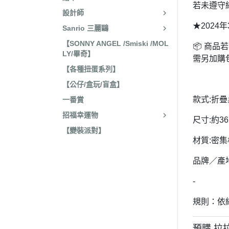
若未遵守
收藏
2022年4
設計師
保暖小物
★2024
Sanrio 三麗鷗
2022年3
文具
【SONNY ANGEL /Smiski /MOL
2022年3
📦 商
LY/畢奇】
廚房用具/餐具
需另加購
2021年1
【各種扭蛋系列】
飾品、美妝產品
2021年1
【公仔/盒玩/盲盒】
旅行用品
2021年1
款式:折疊
一番賞
居家收納 裝飾
2021年9
招福幸運物
尺寸:約36
洗漱衛浴用品
2021年4
【變裝派對】
材質:密集
服飾配件
2021年4
其他
品牌／產
2021年2
嬰兒 阿卡將
2021年2
-
2020年4
規則：依結
2020年4
預購 拉