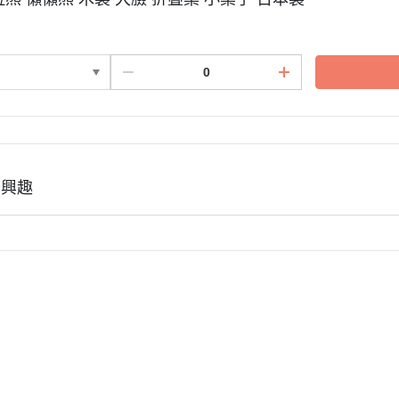
3月 經典復古單寧牛仔
DECOLE 聖誕節
2月 草莓甜點咖啡系列
DECOLE 干支虎年
系列
DECOLE 2021牛年
DECOLE 2020鼠年
吊飾、沙包、場景
DECOLE 擴香石
夾、眼鏡盒
DECOLE 其他
周邊
有興趣
式說明
會員權益說明
式說明
現金積點規則
務說明
隱私權條款