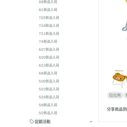
2026年4月 懶妹特輯
8/8新品入荷
2024年8
2026年3月 蜜茶熊 幸運
8/1新品入荷
2024年7
配色/櫻花盛開/san-x小鎮
7/25新品入荷
2024年5月
貨
7/18新品入荷
2024年3月 
7/11新品入荷
2026年2月 笑臉迎人/小
聯名
7/4新品入荷
2026年1月 一番賞
2023年1
6/27新品入荷
2025年12月 變裝馬年/
2023年1
6/20新品入荷
貓/愛漂亮/燙布貼風格
6/13新品入荷
2023年1
2025年11月 蜂蜜森林聖
6/6新品入荷
2023年1
羔羊毛/居家好物/SAN-X
5/30新品入荷
理小天才/
2025年10月 等你回家/s
5/23新品入荷
2023年9
宙/壽司職人/禮盒組/寫真
拉拉熊
5/16新品入荷
2023年8
2025年9月 Mister Don
5/9新品入荷
分享商品到
基礎款/開學雜貨/萬
2023年7月
5/2新品入荷
裝/2026行事曆
2023年4
促銷活動