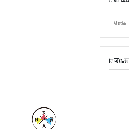
2020年0
2020年0
貓咪三兄妺
-請選擇-
睡衣派對
絨毛玩偶、
包包、票卡
手機、耳機
你可能
保暖小物
文具
餐具
其他
關於
全部商品
付款方
聯絡我們
訂單查詢
寄送方
訂單相關說明
售後服