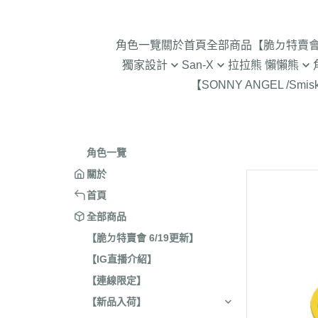
角色一覽
關於
首頁
全部商品
【脆ㄉ特賣會 
獨家設計
San-X
拉拉熊 懶懶熊
【SONNY ANGEL /Smis
2024年聖誕節
趴趴熊/烤焦麵包/阿福柔/甜點貓
拉拉熊 懶懶熊 專賣店限
角落生物 
2025蛇年迎新春
憂傷馬戲團
現貨-拉拉熊 懶懶熊 (8/7
2026年9
意志薄弱醬
2026年12月 正月羊年
2025年11
角色一覽
豆腐鯊
2026年10月 一起旅行/麵
2025年9
關於
跳跳小雞
2026年9月 馬卡龍萬聖節
2025年8
首頁
典復刻/心心相印
2025年5
全部商品
2026年8月 一番賞/四季
2025年3
【脆ㄉ特賣會 6/19更新】
活雜貨
【IG直播介紹】
2024年1
2026年7月 實驗室
【連線限定】
2024年1
2026年5月 一番賞/黑白
號/拉麵職
【新品入荷】