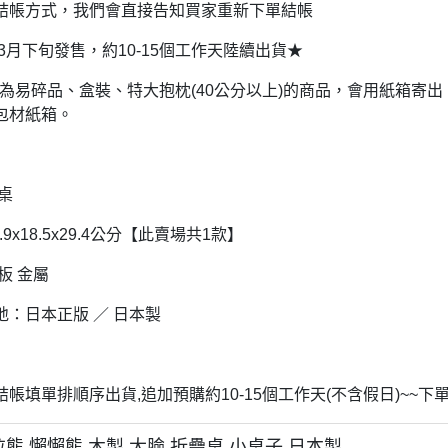
結帳方式，我們會直接告知買家重新下單結帳
DECOLE 三毛貓酒吧
月 10周年全員集合
DECOLE 西瓜天堂
年3月下旬發售，約10-15個工作天陸續出貨★
月 10周年海底世界
DECOLE 咖啡廳系列
月 10周年變裝柴犬
品若為易碎品、盒裝、特大抱枕(40公分以上)的商品，會用紙箱
DECOLE 秋季特產
包材紙箱。
1月 甜點店
DECOLE 旅貓
2月 戲院爆米花
DECOLE 商店街 植物咖啡廳
2月 恐龍的回憶
桌
DECOLE 商店街 中華料理
月 美式速食店
.9x18.5x29.4公分【此賣場共1款】
DECOLE 商店街 咖啡廳
月 公園玩耍
板 金屬
DECOLE 商店街 壽司店
月 水果假期
DECOLE 南瓜收穫祭
地：日本正版 ／ 日本製
月 花叢相遇兔兔
DECOLE 萬聖節南瓜王國
月 棉花糖樂園
DECOLE 昭和聖誕派對
月 露營登山系列
帳填單排順序出貨,追加預購約10-15個工作天(不含假日)~~下
DECOLE 耶誕市集
月 炸豬排餐系列
DECOLE 萬聖節百鬼夜行派對
拉熊 懶懶熊 木製 大臉 折疊桌 小桌子 日本製