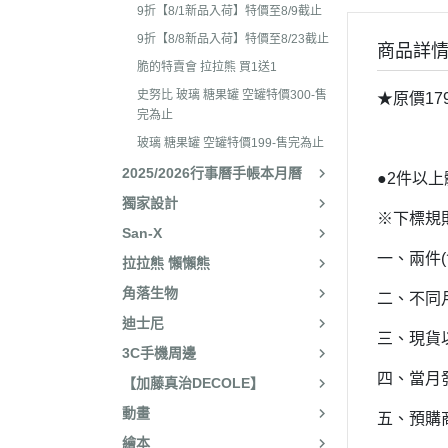
2025年8月 一番賞/廚房
2023年3
9折【8/1新品入荷】特價至8/9截止
名文具/Y2K
9折【8/8新品入荷】特價至8/23截止
2023年2
商品詳
2025年7月 電玩遊戲
脆的特賣會 拉拉熊 買1送1
2023年2
2025年5月 一番賞/花花
史努比 玻璃 糖果罐 空罐特價300-售
★原價179
2022年1
完為止
2025年3月 雨過天晴/
2022年1
玻璃 糖果罐 空罐特價199-售完為止
貨/復刻
2025/2026行事曆手帳本月曆
2022年1
●2件以
2025年2月 懶妹小惡魔/
獨家設計
2022年11
啡館
※下標規
San-X
2022年1
2024年12月 療癒小窩/蛇
一、兩件
拉拉熊 懶懶熊
賞
2022年1
角落生物
二、不同
2024年10月 小確幸日常
2022年1
迪士尼
人/表情符號/Y2K回顧
三、現貨
2022年7
3C手機周邊
絨毛玩偶、吊飾、沙包、
2022年7
四、當月
【加藤真治DECOLE】
包包、票卡夾、眼鏡盒、
2022年6
動畫
五、預購
手機、耳機、電腦周邊
2022年4
繪本