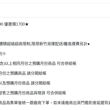
雜貨/聯
月 31冰淇淋聯名
【iPhone 6/6s專用保護殼周邊】
DECOLE 柚子日和
月 療癒表情
【APPLE WATCH/AirTag保護套
情
DECOLE 房間裝飾
周邊】
月 豬排美食公園
世界
DECOLE 滿月團圓
0 優惠價1700★
【夾式手機指環扣.附手機背帶】
2月 居家辦公小物
辦公室雜
DECOLE 午後貓咪
【行動電源】
2月 熊熊咖啡館
DECOLE 賞櫻之旅
2月 奢華下午茶
上體積超過超商限制,限用新竹貨運配送/離島運費另計●
小清新咖
DECOLE 月見旅店
月 2022聖誕節
則※
DECOLE 草莓季
1月 寶寶托嬰中心
年/一番
(含)以上相同月份之預購月份商品 可合併結帳
DECOLE 招福文具
0月 變裝愛麗絲
DECOLE 草莓咖啡廳
月份之預購商品 請分開結帳
/拉麵職
0月 經典回顧系列
DECOLE 節分祭
以及預購月份商品 請分開結帳
月 療癒國度
DECOLE 櫻花盛開
場景
月 幽靈遊樂園
發售之預購月份商品與現貨 可合併結帳
DECOLE 休閒花園農場
遛娃包
月 星空列車
商品為集單後統一跟廠商下單，如未達廠商出貨門檻則會延遲到
DECOLE 貝貓
月 鳥類好朋友