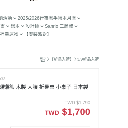
銷活動
2025/2026行事曆手帳本月曆
動畫
繪本
設計師
Sanrio 三麗鷗
入荷】特價至8/9截
清倉99元起! 2026行事曆手帳本
福幸運物
【變裝派對】
月曆
二
SOU SOU京都品牌
【Sanrio-凱蒂貓 Kitty】
山達摩
入荷】特價至8/23
2.9折起!2025年行事曆手帳本月
限定
哇 專賣店限定
不二家 PEKO
【Sanrio-雙子星 KIKILALA】
曆
哇
杯緣子 杯緣子女孩OL小姐
【Sanrio-庫洛米 美樂蒂
【新品入荷】
3/9新品入荷
拉熊 買1送1
63元起出清 過期行事曆手帳本月
Melody】
The Bears School
宇宙人CRAFTHOLIC
曆
 糖果罐 空罐特價
【Sanrio-蛋黃哥】
鼠
拉
933
【Sanrio-布丁狗 大耳狗 帕恰
Bears彩虹熊
懶懶熊 木製 大臉 折疊桌 小桌子 日本製
空罐特價199-售完
狗】
魔女宅急便 神隱少
 米菲 米飛兔
【Sanrio-人魚漢頓 酷企鵝 大眼
TWD
$
1,790
.Brabapapa
蛙】
$
1,700
TWD
團
精靈 屁桃 醜比頭