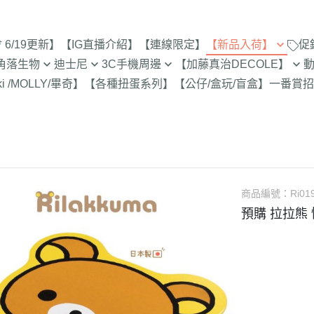
6/19更新】
【IG直播介紹】
【連線限定】
【新品入荷】
促
角落生物
迪士尼
3C手機周邊
【加藤真治DECOLE】
8/8新品入荷
9折【8/1新品
ki /MOLLY/畢奇】
【各種扭蛋系列】
【公仔/盒玩/盲盒】
一番賞
招
止
定
專賣店限定
【達菲雪莉枚畫家貓.Duffy
【iPhone 17Pro Max/Air專用保
DECOLE 萬聖節派對廣場
史努比/歐拉夫
西村裕
8/1新品入荷
Shelliemay Gelatoni】
護殼周邊】
招財貓富士
9折【8/8新品
更新)
月 心心相印
DECOLE 日本各地旅遊
史努比 專賣店
吉伊卡
7/25新品入荷
截止
【玩具總動員】
【iPhone 17Pro/17專用保護殼
月 SAN-X宇宙
DECOLE 花之國的愛麗絲
哆啦A夢
吉伊卡
7/18新品入荷
周邊】
脆的特賣會 拉
【公主系列】
包坊
月 萬聖節變裝
DECOLE 南方島嶼度假
蠟筆小新
小熊學校 
7/11新品入荷
【iPhone 16Pro Max/Plus專用
史努比 玻璃
【怪獸大學 怪獸電力公司】
派對/經
月 企鵝湖
DECOLE 新婚快樂
湯姆貓與傑利
卡娜赫
7/4新品入荷
商品編號：
Ri01
保護殼周邊】
300-售完為止
【愛麗絲】
月 夢想成真
DECOLE 新生寶寶
櫻桃小丸子
Care 
預購 拉拉熊 
6/27新品入荷
【iPhone 16Pro/16專用保護殼
玻璃 糖果罐 
配色/生
【小熊維尼】
月 進化論
DECOLE 女兒節
宮崎駿 龍貓 
Miffy
周邊】
6/20新品入荷
為止
【小飛象】
女
2月 變裝蛇年
DECOLE 巧克力萬歲
泡泡先生
【iPhone 15Pro Max/Plus專用
6/13新品入荷
【米奇米妮】
美少女戰士
保護殼周邊】
0月 日常隨筆畫/表情符
DECOLE 招福兔年
野貓軍
6/6新品入荷
設計
人
【奇奇蒂蒂 唐老鴨黛西】
小小兵
【iPhone 15Pro/15專用保護殼
DECOLE 大野狼與小紅帽
植物小
5/30新品入荷