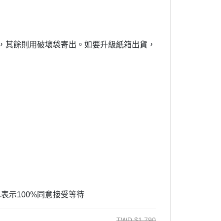
寄出，其餘則用破壞袋寄出。如要升級紙箱出貨，
單表示100%同意接受等待
TWD
$
1,790