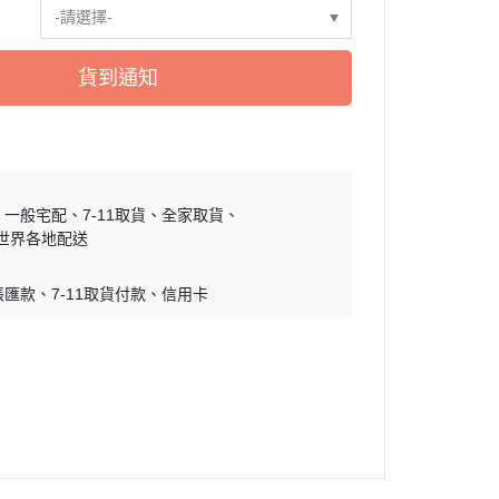
-請選擇-
慕敏家族 Moomin
卡丘/動物森友會/
sand 貓福珊迪
貨到通知
SAMARU
竺鼠車車
一般宅配
7-11取貨
全家取貨
世界各地配送
帳匯款
7-11取貨付款
信用卡