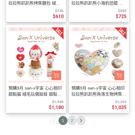
拉拉熊趴趴熊烤焦麵包 絨毛
拉拉熊趴趴熊小海豹恐龍 絨
玩偶吊飾愛心鑰匙圈 10選1
毛娃娃玩偶抱愛心枕頭 4選1
$745
$885
$610
$725
預購9月 san-x宇宙 心心相印
預購9月 san-x宇宙 心心相印
甜點貓 絨毛玩偶娃娃 甜點塔
拉拉熊趴趴熊角落生物烤焦麵
3件組
包 愛心絨毛抱枕 超好摸
$1,440
$1,260
$1,180
$1,035
1
2