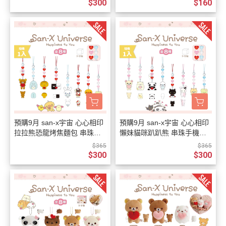
$300
$160
預購9月 san-x宇宙 心心相印
預購9月 san-x宇宙 心心相印
拉拉熊恐龍烤焦麵包 串珠手
懶妹貓咪趴趴熊 串珠手機吊
機吊飾 盲抽 全8種 隨機1入
飾 盲抽 全8種 隨機1入
$365
$365
$300
$300