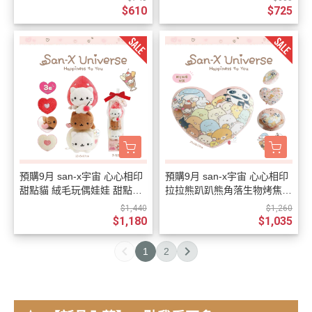
$610
$725
預購9月 san-x宇宙 心心相印
預購9月 san-x宇宙 心心相印
甜點貓 絨毛玩偶娃娃 甜點塔
拉拉熊趴趴熊角落生物烤焦麵
3件組
包 愛心絨毛抱枕 超好摸
$1,440
$1,260
$1,180
$1,035
1
2