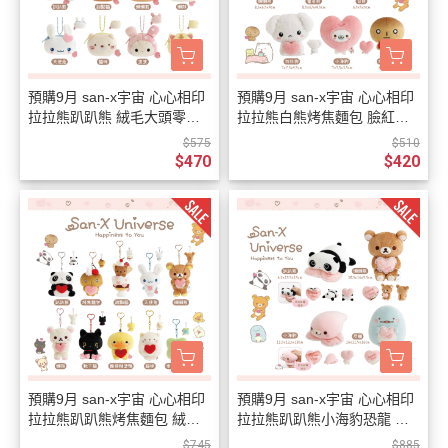
預購9月 san-x宇宙 心心相印
預購9月 san-x宇宙 心心相印
拉拉熊趴趴熊 絨毛大頭零錢
拉拉熊白熊烤焦麵包 臉紅紅
包吊飾 盲抽 全8種 隨機1入
抱愛心 絨毛手掌玩偶 6選1
$575
$510
$470
$420
預購9月 san-x宇宙 心心相印
預購9月 san-x宇宙 心心相印
拉拉熊趴趴熊烤焦麵包 絨毛
拉拉熊趴趴熊小海豹恐龍 絨
玩偶吊飾愛心鑰匙圈 10選1
毛娃娃玩偶抱愛心枕頭 4選1
$745
$885