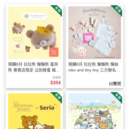
預購8月 拉拉熊 懶懶熊 蜜茶
預購8月 拉拉熊 懶懶熊 懶妹
熊 專賣店限定 沾到蜂蜜 植絨
niko and tiny tiny 三方聯名限
公仔【8/6截止】
定 薄荷冰淇淋 19選1【8/4截
$468
止】
$354
已售完