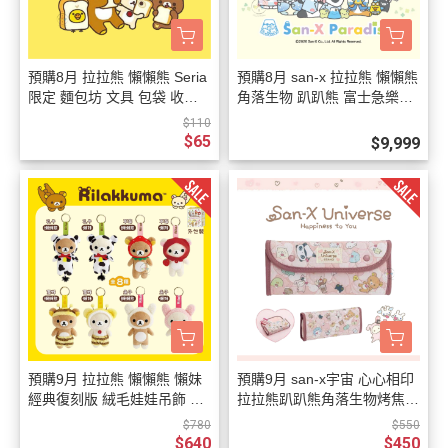
預購8月 拉拉熊 懶懶熊 Seria
預購8月 san-x 拉拉熊 懶懶熊
限定 麵包坊 文具 包袋 收納
角落生物 趴趴熊 富士急樂園
鑰匙圈 吊飾 立牌 11選1【8/6
限定商品【8/6截止】
$110
截止】
$65
$9,999
預購9月 拉拉熊 懶懶熊 懶妹
預購9月 san-x宇宙 心心相印
經典復刻版 絨毛娃娃吊飾 鑰
拉拉熊趴趴熊角落生物烤焦麵
匙圈 盲抽 全8款
包 絎縫 筆袋
$780
$550
$640
$450