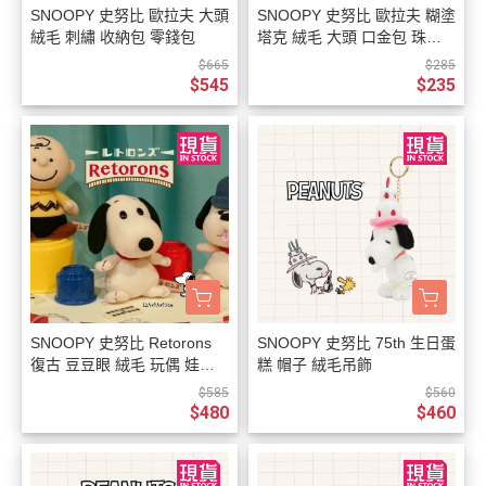
SNOOPY 史努比 歐拉夫 大頭
SNOOPY 史努比 歐拉夫 糊塗
絨毛 刺繡 收納包 零錢包
塔克 絨毛 大頭 口金包 珠珠
扣 零錢包 3選1
$665
$285
$545
$235
SNOOPY 史努比 Retorons
SNOOPY 史努比 75th 生日蛋
復古 豆豆眼 絨毛 玩偶 娃娃 1
糕 帽子 絨毛吊飾
2.5公分
$585
$560
$480
$460