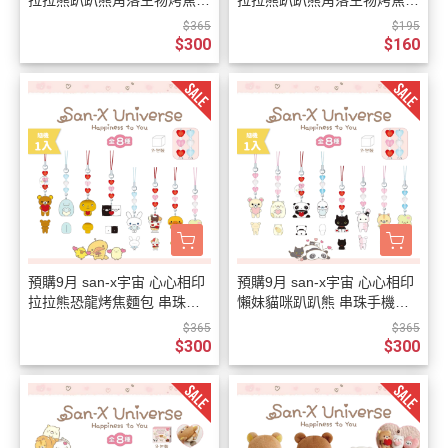
拉拉熊趴趴熊角落生物烤焦麵
拉拉熊趴趴熊角落生物烤焦麵
包 愛心鏡子 鑰匙圈
包 卡套 盲抽全10種隨機1入
$365
$195
$300
$160
預購9月 san-x宇宙 心心相印
預購9月 san-x宇宙 心心相印
拉拉熊恐龍烤焦麵包 串珠手
懶妹貓咪趴趴熊 串珠手機吊
機吊飾 盲抽 全8種 隨機1入
飾 盲抽 全8種 隨機1入
$365
$365
$300
$300