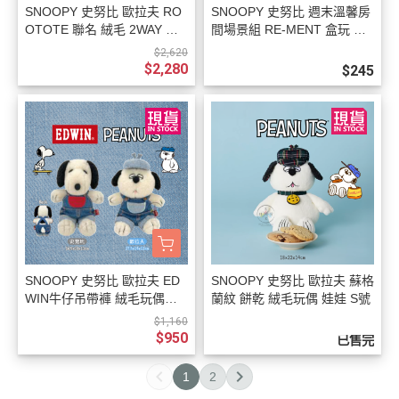
SNOOPY 史努比 歐拉夫 RO
SNOOPY 史努比 週末溫馨房
OTOTE 聯名 絨毛 2WAY 手
間場景組 RE-MENT 盒玩 全8
提袋 斜背包 3選1
款
$2,620
$2,280
$245
SNOOPY 史努比 歐拉夫 ED
SNOOPY 史努比 歐拉夫 蘇格
WIN牛仔吊帶褲 絨毛玩偶娃
蘭紋 餅乾 絨毛玩偶 娃娃 S號
娃 2選1
$1,160
$950
已售完
1
2