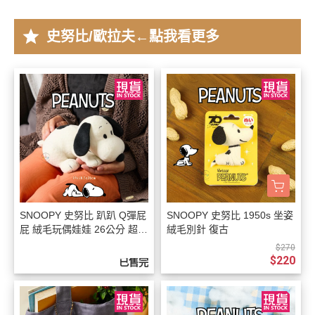
star
史努比/歐拉夫←點我看更多
SNOOPY 史努比 趴趴 Q彈屁
SNOOPY 史努比 1950s 坐姿
屁 絨毛玩偶娃娃 26公分 超好
絨毛別針 復古
摸
$270
$220
已售完