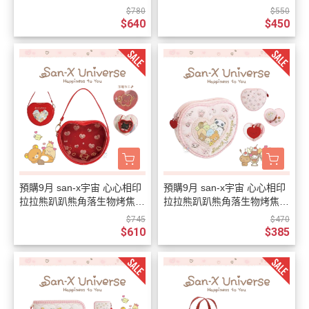
匙圈 盲抽 全8款
包 絎縫 筆袋
$780
$550
$640
$450
預購9月 san-x宇宙 心心相印
預購9月 san-x宇宙 心心相印
拉拉熊趴趴熊角落生物烤焦麵
拉拉熊趴趴熊角落生物烤焦麵
包 仿皮愛心手提娃包
包 絎縫刺繡 愛心零錢包
$745
$470
$610
$385