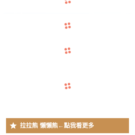
navigate_before
navigate_next
navigate_before
navigate_next
navigate_before
navigate_next
star
拉拉熊 懶懶熊
←點我看更多