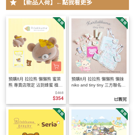
star
【新品入荷】←點我看更多
預購8月 拉拉熊 懶懶熊 蜜茶
預購8月 拉拉熊 懶懶熊 懶妹
熊 專賣店限定 沾到蜂蜜 植絨
niko and tiny tiny 三方聯名限
公仔【8/6截止】
定 薄荷冰淇淋 19選1【8/4截
$468
止】
$354
已售完