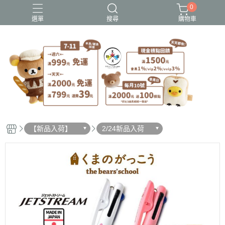
0
選單
搜尋
購物車
史努比歐拉夫
吉伊卡哇
憂傷馬戲團
拉拉熊
迪士尼-玩具總動員
【新品入荷】
2/24新品入荷