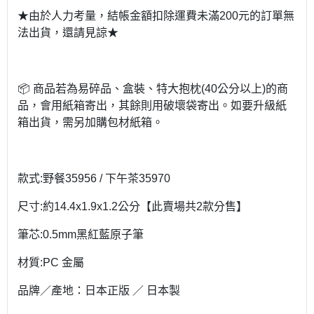
★由於人力考量，結帳金額扣除運費未滿200元的訂單無
法出貨，還請見諒★
📦 商品若為易碎品、盒裝、特大抱枕(40公分以上)的商
品，會用紙箱寄出，其餘則用破壞袋寄出。如要升級紙
箱出貨，需另加購包材紙箱。
款式:野餐35956 / 下午茶35970
尺寸:約14.4x1.9x1.2公分【此賣場共2款分售】
筆芯:0.5mm黑紅藍原子筆
材質:PC 金屬
品牌／產地：日本正版 ／ 日本製