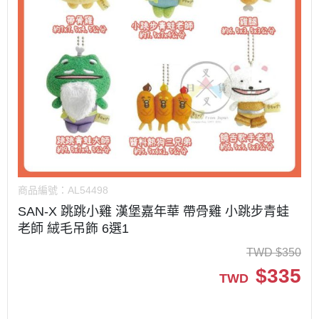
商品編號：
AL54498
SAN-X 跳跳小雞 漢堡嘉年華 帶骨雞 小跳步青蛙
老師 絨毛吊飾 6選1
TWD
$
350
$
335
TWD