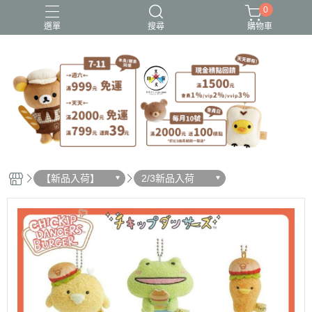
0
選單
搜尋
購物車
史努比歐拉夫
吉伊卡哇
憂傷馬戲團
拉拉熊
迪士尼-玩具總動員
【新品入荷】
2/3新品入荷