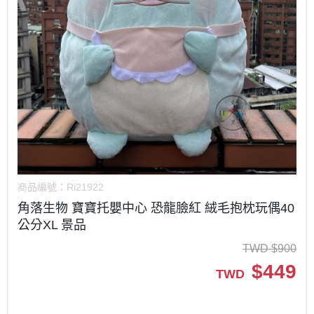
商品編號：
Ri21922
角落生物 寶寶托嬰中心 恐龍臉紅 絨毛抱枕玩偶40
公分XL 景品
TWD
$
900
$
449
TWD