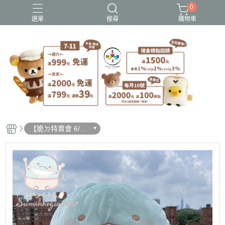
0
選單
搜尋
購物車
史努比歐拉夫
吉伊卡哇
憂傷馬戲團
拉拉熊
迪士尼-玩具總動員
【脆ㄉ特賣會 6/19
更新】