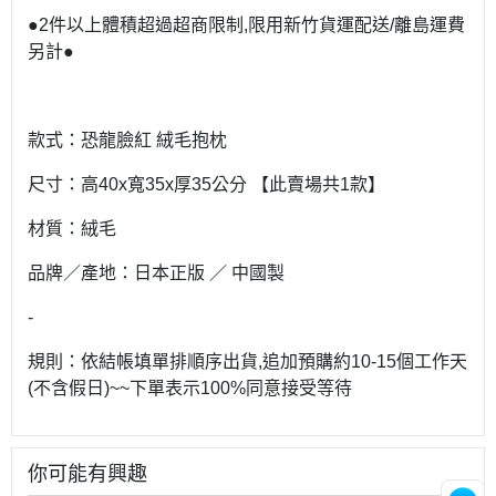
●2件以上體積超過超商限制,限用新竹貨運配送/離島運費
另計●
款式：恐龍臉紅 絨毛抱枕
尺寸：高40x寬35x厚35公分 【此賣場共1款】
材質：絨毛
品牌／產地：日本正版 ／ 中國製
-
規則：依結帳填單排順序出貨,追加預購約10-15個工作天
(不含假日)~~下單表示100%同意接受等待
你可能有興趣