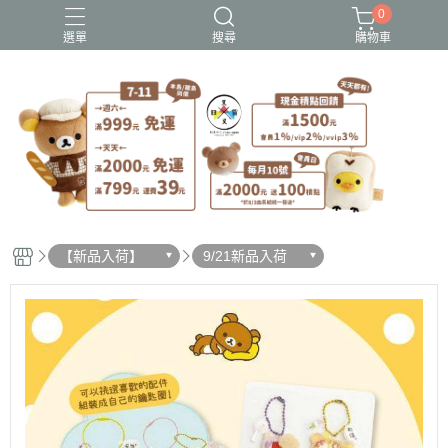
0
選單
搜尋
購物車
史努比歐拉夫
吉伊卡哇
憂傷馬戲團
拉拉熊
迪士尼-玩具總動員
【新品入荷】
9/21新品入荷