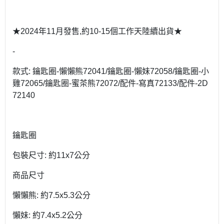
★2024年11月發售,約10-15個工作天陸續出貨★
-
款式: 鑰匙圈-懶懶熊72041/鑰匙圈-懶妹72058/鑰匙圈-小
雞72065/鑰匙圈-蜜茶熊72072/配件-寫真72133/配件-2D
72140
鑰匙圈
包裝尺寸: 約11x7公分
商品尺寸
懶懶熊: 約7.5x5.3公分
懶妹: 約7.4x5.2公分