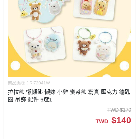
商品編號：
Ri72041W
拉拉熊 懶懶熊 懶妹 小雞 蜜茶熊 寫真 壓克力 鑰匙
圈 吊飾 配件 6選1
TWD
$
170
$
140
TWD