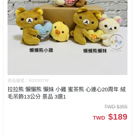
商品編號：
Ri20307W
拉拉熊 懶懶熊 懶妹 小雞 蜜茶熊 心連心20周年 絨
毛吊飾13公分 景品 3選1
TWD
$
355
$
189
TWD