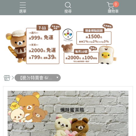
0
選單
搜尋
購物車
史努比歐拉夫
吉伊卡哇
憂傷馬戲團
拉拉熊
迪士尼-玩具總動員
【脆ㄉ特賣會 6/19
更新】